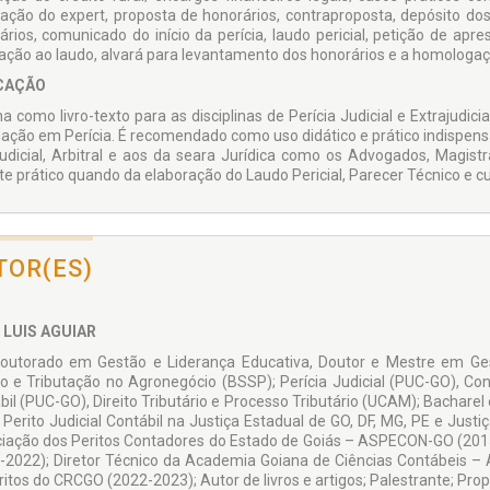
ção do expert, proposta de honorários, contraproposta, depósito dos 
ários, comunicado do início da perícia, laudo pericial, petição de apr
ação ao laudo, alvará para levantamento dos honorários e a homologação
CAÇÃO
na como livro-texto para as disciplinas de Perícia Judicial e Extrajudi
ação em Perícia. É recomendado como uso didático e prático indispensáv
judicial, Arbitral e aos da seara Jurídica como os Advogados, Magistr
te prático quando da elaboração do Laudo Pericial, Parecer Técnico e 
TOR(ES)
 LUIS AGUIAR
outorado em Gestão e Liderança Educativa, Doutor e Mestre em Ges
o e Tributação no Agronegócio (BSSP); Perícia Judicial (PUC-GO), Con
bil (PUC-GO), Direito Tributário e Processo Tributário (UCAM); Bachare
Perito Judicial Contábil na Justiça Estadual de GO, DF, MG, PE e Justi
iação dos Peritos Contadores do Estado de Goiás – ASPECON-GO (201
-2022); Diretor Técnico da Academia Goiana de Ciências Contábeis 
ritos do CRCGO (2022-2023); Autor de livros e artigos; Palestrante; P