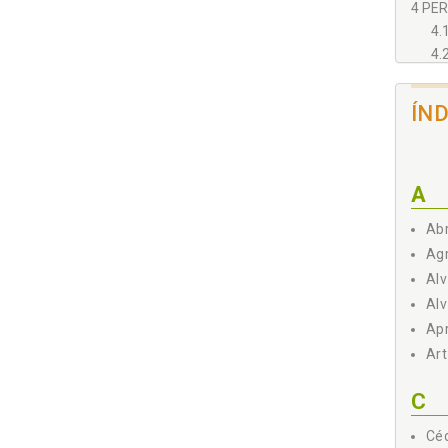
4 PER
4.
4.
ÍN
4.
A
Abr
Agr
Alv
Alv
Apr
Art
C
Céd