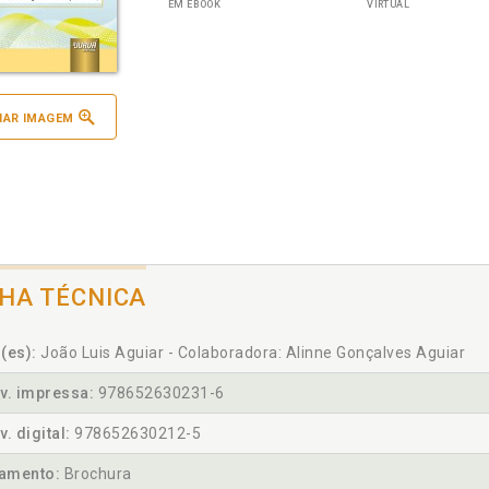
EM EBOOK
VIRTUAL
IAR IMAGEM
CHA TÉCNICA
(es):
João Luis Aguiar - Colaboradora: Alinne Gonçalves Aguiar
v. impressa:
978652630231-6
v. digital:
978652630212-5
amento:
Brochura