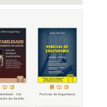
o, p. 105
odo, p. 70
Disponível
páginas
disponível
Disponível
páginas
abilidade - Um
Perícias de Engenharia
na
em
na
mento de Gestão
B.V.
eBook
B.V.