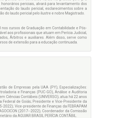
honorários periciais, alvará para levantamento dos
esentação do laudo pericial, esclarecimentos sobre a
 do laudo pericial pelo ilustre e nobre Magistrado.
cial nos cursos de Graduação em Contabilidade e Pós-
el aos profissionais que atuam em Perícia Judicial,
ados, Árbitros e auxiliares. Além disso, serve como
cursos de extensão para a educação continuada.
tão de Empresas pela UAA (PY); Especializações:
troladoria e Finanças (PUC-GO), Análise e Auditoria
l em Ciências Contábeis (UNIVERSO); atua há 22 anos
ça Federal de Goiás; Presidente e Vice-Presidente da
5-2022); Vice-presidente de Finanças da FEBRAPAM
– AGOCICON (2017--2022); Coordenador da Comissão
roprietário da AGUIAR BRASIL PERÍCIA CONTÁBIL.