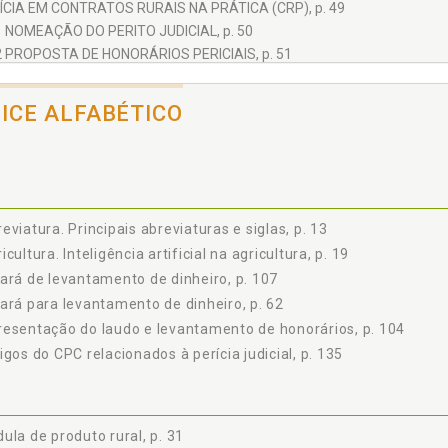
ÍCIA EM CONTRATOS RURAIS NA PRÁTICA (CRP), p. 49
1 NOMEAÇÃO DO PERITO JUDICIAL, p. 50
2 PROPOSTA DE HONORÁRIOS PERICIAIS, p. 51
4.2.1 Contraproposta de Honorários Periciais, p. 57
4.2.2 Início dos Trabalhos Periciais, p. 61
DICE ALFABÉTICO
4.2.3 Alvará para Levantamento de Dinheiro, p. 62
3 LAUDO PERICIAL CONTÁBIL, p. 63
4.3.1 Introdução, p. 65
4.3.2 Síntese do Requerente, p. 66
4.3.3 Síntese do Requerido, p. 69
eviatura. Principais abreviaturas e siglas, p. 13
4.3.4 Breve Histórico da Moeda Brasileira no Período, p. 70
icultura. Inteligência artificial na agricultura, p. 19
4.3.5 Metodologia do Trabalho, p. 71
ará de levantamento de dinheiro, p. 107
4.3.6 Diligência e Busca da Prova Pericial, p. 72
ará para levantamento de dinheiro, p. 62
4.3.7 Procedimentos e Método Científico Aplicado, p. 72
esentação do laudo e levantamento de honorários, p. 104
4.3.7.1 Anexos I a VI (142) folhas, p. 73
4.3.7.2 Método científico utilizado, p. 77
igos do CPC relacionados à perícia judicial, p. 135
4.3.8 Dos Quesitos, p. 77
4.3.8.1 Do requerente (às fls. 411/412) quesito n° 01, p. 77
4.3.8.2 Do requerido (às fls. 420/421 e 424/425) quesito n° 01, p. 85
ula de produto rural, p. 31
4.3.9 Resultado, p. 95