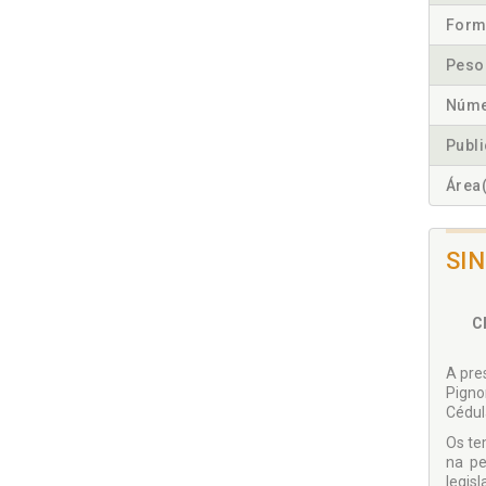
Form
Peso
Núme
Publ
Área(
SI
C
A pre
Pigno
Cédul
Os te
na pe
legis