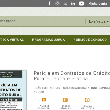
Minha conta
r
Loja Virtual
OTECA VIRTUAL
PROGRAMAS JURUÁ
PUBLIQUE CONOSCO
Perícia em Contratos de Crédit
Rural
- Teoria e Prática
JOÃO LUIS AGUIAR - COLABORADORA: ALINNE GONÇA
AGUIAR
TAMBÉM
FOLHEIE
LEIA NA
DISPONÍVEL
PÁGINAS
BIBLIOTECA