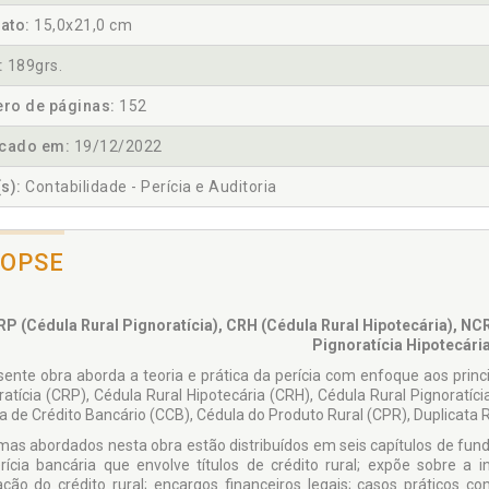
ato:
15,0x21,0 cm
:
189grs.
ro de páginas:
152
icado em:
19/12/2022
s):
Contabilidade - Perícia e Auditoria
NOPSE
RP (Cédula Rural Pignoratícia), CRH (Cédula Rural Hipotecária), NC
Pignoratícia Hipotecária
sente obra aborda a teoria e prática da perícia com enfoque aos princi
ratícia (CRP), Cédula Rural Hipotecária (CRH), Cédula Rural Pignoratíci
a de Crédito Bancário (CCB), Cédula do Produto Rural (CPR), Duplicata R
mas abordados nesta obra estão distribuídos em seis capítulos de fun
rícia bancária que envolve títulos de crédito rural; expõe sobre a inte
lação do crédito rural; encargos financeiros legais; casos práticos c