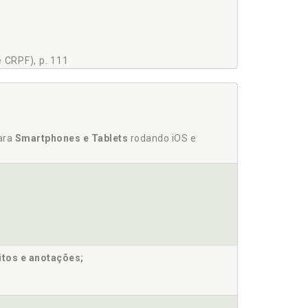
e CRPF), p. 111
para
Smartphones e Tablets
rodando iOS e
04
itos e anotações;