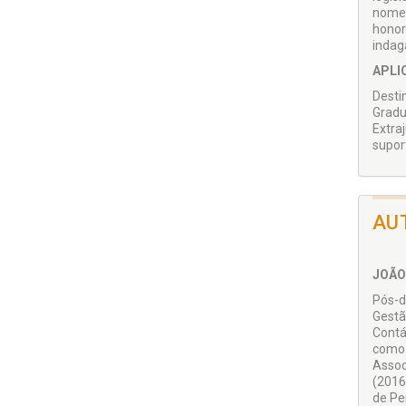
nomea
honor
indag
APLI
Desti
Gradu
Extra
supor
AU
JOÃO
Pós-d
Gestã
Contá
como 
Assoc
(2016
de Pe