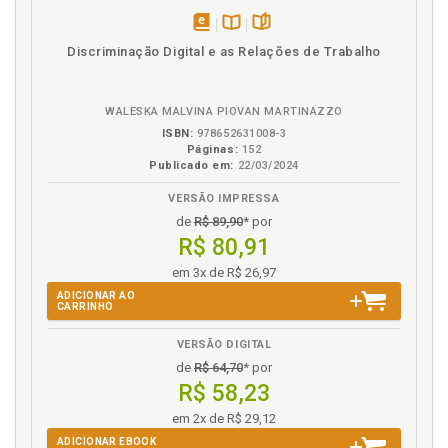
disponível
Disponível
páginas
Discriminação Digital e as Relações de Trabalho
em
na
eBook
B.V.
WALESKA MALVINA PIOVAN MARTINAZZO
ISBN:
978652631008-3
Páginas:
152
Publicado em:
22/03/2024
VERSÃO IMPRESSA
de
R$ 89,90
* por
R$ 80,91
em 3x de R$ 26,97
ADICIONAR AO
CARRINHO
VERSÃO DIGITAL
de
R$ 64,70
* por
R$ 58,23
em 2x de R$ 29,12
ADICIONAR EBOOK