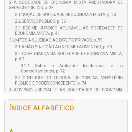
2 A SOCIEDADE DE ECONOMIA MISTA PRESTADORA DE
SERVIÇO PÚBLICO, p. 23
2.1 NOÇÃO DE SOCIEDADE DE ECONOMIA MISTA, p. 23
2.2 SERVIÇO PÚBLICO, p. 36
2.3 REGIME JURÍDICO APLICÁVEL ÀS SOCIEDADES DE
ECONOMIA MISTA, p. 41
3 LIMITES À SUJEIÇÃO AO DIREITO PRIVADO, p. 59
3.1 A NÃO SUJEIÇÃO AO REGIME FALIMENTAR, p. 59
3.2 GOVERNANÇA NA SOCIEDADE DE ECONOMIA MISTA,
p. 67
3.2.1 Sobre o Ambiente Institucional e os
Comportamentos, p. 72
3.3 CONTROLE DO TRIBUNAL DE CONTAS, MINISTÉRIO
PÚBLICO E PODER CONCEDENTE, p. 74
4 ATIVISMO JUDICIAL E AS SOCIEDADES DE ECONOMIA
MISTA NO BRASIL, p. 83
4.1 PRIMEIRO ESTUDO DE CASO: NORMA COLETIVA DE
ÍNDICE ALFABÉTICO
AUXÍLIO-CRECHE - EMPRESA DE SOCIEDADE DE
ECONOMIA MISTA, p. 95
4.1.1 Ação Coletiva 0000589-80.2015.5.09.0651 -
Sindicato, p. 100
A
4.1.2 Ação Coletiva 0000486-23.2015.5.09.0021 -