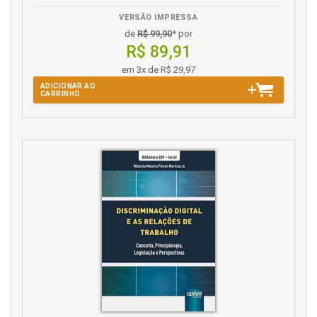
T
VERSÃO IMPRESSA
Tribunal de Contas. Controle do Tribunal de Contas,
de
R$ 99,90
* por
Ministério Público e Poder Concedente, p. 74
R$ 89,91
em 3x de R$ 29,97
ADICIONAR AO
CARRINHO