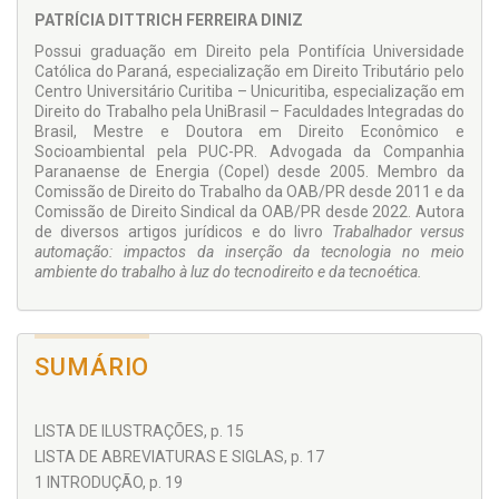
como a mentalidade dos atores envolvidos. Ou seja, é
PATRÍCIA DITTRICH FERREIRA DINIZ
necessária a transformação da cultura de conflito existente
entre empregado público, sindicato e sociedade de economia
Possui graduação em Direito pela Pontifícia Universidade
mista de prestação de serviço público, privilegiando-se um
Católica do Paraná, especialização em Direito Tributário pelo
ambiente de cooperação. Conclui-se pela necessidade de
Centro Universitário Curitiba – Unicuritiba, especialização em
alteração do papel das instituições relacionadas à aplicação
Direito do Trabalho pela UniBrasil – Faculdades Integradas do
do Direito do Trabalho e pela criação de estruturas de
Brasil, Mestre e Doutora em Direito Econômico e
incentivo a fim de colaborar para a mudança do
Socioambiental pela PUC-PR. Advogada da Companhia
comportamento dos atores envolvidos, assim como pelo
Paranaense de Energia (Copel) desde 2005. Membro da
estabelecimento de critérios objetivos para a aplicação da
Comissão de Direito do Trabalho da OAB/PR desde 2011 e da
reserva do possível. É importante ressaltar que o conceito e
Comissão de Direito Sindical da OAB/PR desde 2022. Autora
aplicação trabalhados neste livro podem ser também
de diversos artigos jurídicos e do livro
Trabalhador versus
aplicados para empresas públicas e empresas privadas,
automação: impactos da inserção da tecnologia no meio
bastando adequar os critérios para o caso concreto.
ambiente do trabalho à luz do tecnodireito e da tecnoética.
SUMÁRIO
LISTA DE ILUSTRAÇÕES, p. 15
LISTA DE ABREVIATURAS E SIGLAS, p. 17
1 INTRODUÇÃO, p. 19