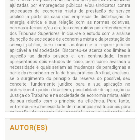
ajuizadas por empregados públicos e/ou sindicatos contra
sociedades de economia mista de prestação de serviço
público, a partir do caso das empresas de distribuição de
energia elétrica e sua relação com as normas coletivas,
normas internas e/ou direitos construídos por entendimento
dos Tribunais Superiores. Iniciou-se o estudo com a análise
da noção de sociedade de economia mista e da prestação do
serviço público, bem como analisou-se o regime jurídico
aplicável a tal sociedade. Discorreu-se acerca dos limites à
sujeição ao direito privado e, em continuidade, foram
apresentados dois estudos de caso, bem como avaliada a
necessidade e quais seriam as mudanças de paradigmas a
partir do reconhecimento de boas práticas. Ao final, analisou-
se o surgimento do princípio da reserva do possível, seu
conceito, fundamento jurídico para a sua aplicação no
ordenamento jurídico brasileiro, possibilidade de aplicação na
Justiça do Trabalho e na sociedade de economia mista, além
da sua relação com o princípio da eficiência. Para tanto,
enfrentou-se a necessidade de mudanças institucionais para
aplicação da reserva do possível, com a indicação de
possíveis critérios. Conclui-se que a hipótese retratada no
livro resta confirmada, desde que sejam atendidos os
AUTOR(ES)
objetivos específicos, no caso, a alteração do papel do Direito
do Trabalho, da aplicação do princípio da proteção, bem