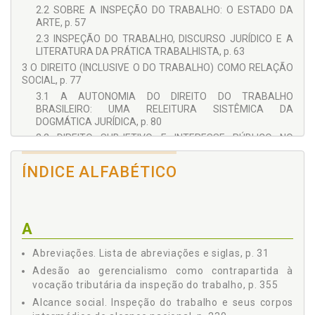
2.2 SOBRE A INSPEÇÃO DO TRABALHO: O ESTADO DA
ARTE, p. 57
2.3 INSPEÇÃO DO TRABALHO, DISCURSO JURÍDICO E A
LITERATURA DA PRÁTICA TRABALHISTA, p. 63
3 O DIREITO (INCLUSIVE O DO TRABALHO) COMO RELAÇÃO
SOCIAL, p. 77
3.1 A AUTONOMIA DO DIREITO DO TRABALHO
BRASILEIRO: UMA RELEITURA SISTÊMICA DA
DOGMÁTICA JURÍDICA, p. 80
3.2 DIREITO SUBJETIVO E INTERESSE PÚBLICO NO
ÂMBITO DAS RELAÇÕES DE TRABALHO: DA DOGMÁTICA
JUSLABORALISTA AO FUNCIONALISMO SISTÊMICO, p. 89
ÍNDICE ALFABÉTICO
3.3 INTERESSE PÚBLICO E AS NORMAS DE ´ORDEM
PÚBLICA´, p. 93
3.4 INTERESSE PÚBLICO E INTERESSE PRIVADO: UMA
RELAÇÃO DE VETORES CONCORRENTES, p. 98
A
3.5 ESTADO, RELAÇÕES E INTERESSES JURÍDICOS
RESSIGNIFICADOS PELA PERSPECTIVA SISTÊMICA, p. 100
Abreviações. Lista de abreviações e siglas, p. 31
4 DIREITO DO TRABALHO: SOBRE PRINCÍPIOS GERAIS E
Adesão ao gerencialismo como contrapartida à
PRINCÍPIOS JURÍDICOS, p. 109
vocação tributária da inspeção do trabalho, p. 355
4.1 O PRINCÍPIO DE PROTEÇÃO E A CRÍTICA DO DIREITO
Alcance social. Inspeção do trabalho e seus corpos
DO TRABALHO, p. 120