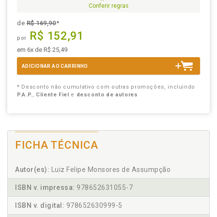
Conferir regras
de
R$ 169,90
*
R$ 152,91
por
em 6x de R$ 25,49
ADICIONAR AO CARRINHO
* Desconto não cumulativo com outras promoções, incluindo
P.A.P.
,
Cliente Fiel
e
desconto de autores
FICHA TÉCNICA
Autor(es):
Luiz Felipe Monsores de Assumpção
ISBN v. impressa:
978652631055-7
ISBN v. digital:
978652630999-5