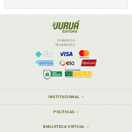
transformação da inspeção do trabalho no Brasil:
alguns aportes sobre eficiência e fragilidades, p. 289
Inspeção do trabalho. Sistematizando os
desdobramentos da administração gerencialista da
inspeção do trabalho no pós-CRFB/88, p. 359
Inspeção do trabalho. Sobre a inspeção do trabalho:
o Estado da arte, p. 57
FORMAS DE
PAGAMENTO
Inspeção do trabalho. Sobre as fragilidades
estruturais da inspeção do trabalho no Brasil: a
percepção dos auditores fiscais do trabalho, p. 395
Inspeção do trabalho. Sobre as transformações do
perfil punitivo da inspeção do trabalho no Rio de
Janeiro (2002-2016), p. 433
Inspeção do trabalho. Várias histórias de origem da
inspeção do trabalho brasileira, p. 145
INSTITUCIONAL
Inspeção estatal e o sistema de relações de
trabalho, p. 274
POLÍTICAS
Interesse jurídico. Estado, relações e interesses
jurídicos ressignificados pela perspectiva sistêmica,
p. 100
BIBLIOTECA VIRTUAL
Interesse público e as normas de "ordem pública", p.