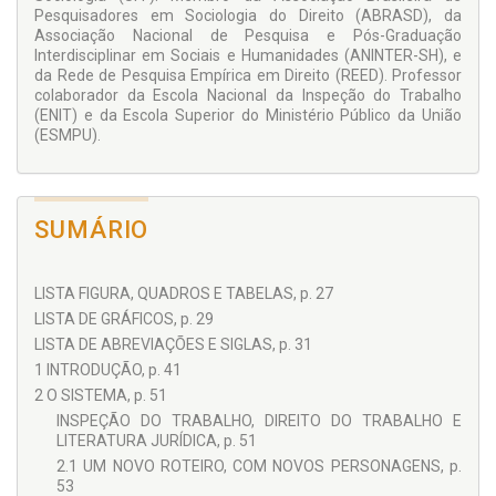
segmento, talvez o mais lúdico, temos o que é,
Pesquisadores em Sociologia do Direito (ABRASD), da
provavelmente, a mais detalhada historiografia da Inspeção
Associação Nacional de Pesquisa e Pós-Graduação
do Trabalho brasileira já elaborada, e que contempla sua(s)
Interdisciplinar em Sociais e Humanidades (ANINTER-SH), e
história(s) de origem e seu trajeto regulatório até a CRFB/88.
da Rede de Pesquisa Empírica em Direito (REED). Professor
O terceiro segmento se ocupa da política inspecional desde o
colaborador da Escola Nacional da Inspeção do Trabalho
início dos anos 90, analisando-a sob o viés das
(ENIT) e da Escola Superior do Ministério Público da União
transformações do seu desenho institucional, dos ciclos
(ESMPU).
macroeconômicos e das estratégias de representação
classista.
No epílogo, a obra ainda propõe alguns prognósticos sobre o
futuro da Inspeção do Trabalho brasileira, considerando os
SUMÁRIO
impactos estruturantes da reforma trabalhista de 2017.
LISTA FIGURA, QUADROS E TABELAS, p. 27
LISTA DE GRÁFICOS, p. 29
LISTA DE ABREVIAÇÕES E SIGLAS, p. 31
1 INTRODUÇÃO, p. 41
2 O SISTEMA, p. 51
INSPEÇÃO DO TRABALHO, DIREITO DO TRABALHO E
LITERATURA JURÍDICA, p. 51
2.1 UM NOVO ROTEIRO, COM NOVOS PERSONAGENS, p.
53