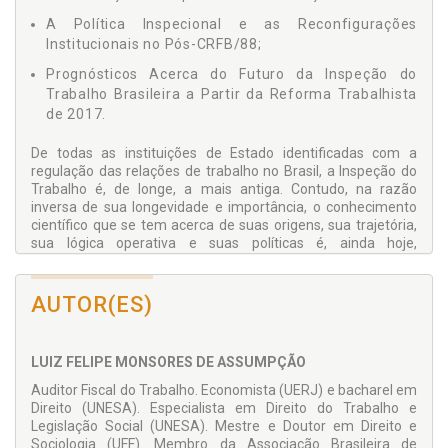
A Política Inspecional e as Reconfigurações
Institucionais no Pós-CRFB/88;
Prognósticos Acerca do Futuro da Inspeção do
Trabalho Brasileira a Partir da Reforma Trabalhista
de 2017.
De todas as instituições de Estado identificadas com a
regulação das relações de trabalho no Brasil, a Inspeção do
Trabalho é, de longe, a mais antiga. Contudo, na razão
inversa de sua longevidade e importância, o conhecimento
científico que se tem acerca de suas origens, sua trajetória,
sua lógica operativa e suas políticas é, ainda hoje,
extremamente escasso.
O livro que ora apresentamos tem a pretensão de explorar a
AUTOR(ES)
trilha originalmente desbravada pelo Prof. Mannrich, no
distante ano de 1991, expandindo-a e ampliando-a, além de
particularizar o Sistema Brasileiro de Inspeção do Trabalho.
LUIZ FELIPE MONSORES DE ASSUMPÇÃO
A obra possui três segmentos distintos: o sistema, a história
e a política. No primeiro, analisamos teoricamente a relação
Auditor Fiscal do Trabalho. Economista (UERJ) e bacharel em
da inspeção trabalhista com o direito do trabalho. Enquanto
Direito (UNESA). Especialista em Direito do Trabalho e
sistema social, investigamos sua lógica operativa e suas
Legislação Social (UNESA). Mestre e Doutor em Direito e
conexões com o sistema político e econômico. No segundo
Sociologia (UFF). Membro da Associação Brasileira de