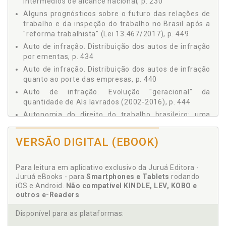
intermédios de alcance nacional, p. 230
4.2 A INSPEÇÃO DO TRABALHO E O DIREITO
Alguns prognósticos sobre o futuro das relações de
ADMINISTRATIVO DO TRABALHO, p. 137
trabalho e da inspeção do trabalho no Brasil após a
5 A HISTÓRIA, p. 143
"reforma trabalhista" (Lei 13.467/2017), p. 449
O PERCURSO HISTÓRICO DA INSPEÇÃO DO TRABALHO
Auto de infração. Distribuição dos autos de infração
BRASILEIRA, p. 143
por ementas, p. 434
5.1 AS VÁRIAS HISTÓRIAS DE ORIGEM DA INSPEÇÃO DO
TRABALHO BRASILEIRA, p. 145
Auto de infração. Distribuição dos autos de infração
quanto ao porte das empresas, p. 440
6 UMA CRONOLOGIA COMENTADA DE NORMAS E FATOS
(1930-1989), p. 175
Auto de infração. Evolução "geracional" da
6.1 OS ANOS TRINTA, p. 176
quantidade de AIs lavrados (2002-2016), p. 444
6.2 OS ANOS QUARENTA, p. 185
Autonomia do direito do trabalho brasileiro: uma
6.3 OS ANOS CINQUENTA, p. 190
releitura sistêmica da dogmática jurídica, p. 80
6.4 OS ANOS SESSENTA, p. 191
VERSÃO DIGITAL (EBOOK)
C
6.5 OS ANOS SETENTA, p. 197
6.6 OS ANOS OITENTA, p. 202
Código Penal trabalhista denominado "ementário", p.
Para leitura em aplicativo exclusivo da Juruá Editora -
7 TRÊS REGISTROS HISTÓRICOS IMPORTANTES, p. 215
384
Juruá eBooks - para
Smartphones e Tablets
rodando
7.1 A DITADURA MILITAR E A INSPEÇÃO DO TRABALHO, p.
iOS e Android.
Não compatível KINDLE, LEV, KOBO e
Conclusão. O que se pode concluir. Por enquanto, p.
215
outros e-Readers
.
463
7.2 A INSPEÇÃO DO TRABALHO E SEUS CORPOS
Conflito trabalhista. Situando os conflitos
INTERMÉDIOS DE ALCANCE NACIONAL, p. 230
Disponível para as plataformas:
trabalhistas de direitos, p. 323
7.3 A SAGA DE ONZE ANOS DO CONCURSO DE 1955: O