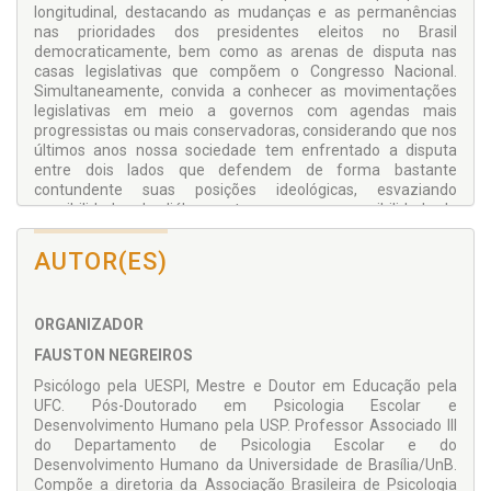
longitudinal, destacando as mudanças e as permanências
nas prioridades dos presidentes eleitos no Brasil
democraticamente, bem como as arenas de disputa nas
casas legislativas que compõem o Congresso Nacional.
Simultaneamente, convida a conhecer as movimentações
legislativas em meio a governos com agendas mais
progressistas ou mais conservadoras, considerando que nos
últimos anos nossa sociedade tem enfrentado a disputa
entre dois lados que defendem de forma bastante
contundente suas posições ideológicas, esvaziando
possibilidades de diálogo entre grupos e a possibilidade de
atender o que tem sido demandando pela população no
campo das políticas públicas.
AUTOR(ES)
E como a Psicologia tem comparecido nesse processo de
acompanhamento das agendas legislativas e da construção
de políticas públicas? O livro
Psicologia e Poder
ORGANIZADOR
Legislativo: análise de prioridades do Congresso
FAUSTON NEGREIROS
Nacional na agenda governamental 1990/2022
convida o
leitor a um novo olhar e a novas formas de engajamento
Psicólogo pela UESPI, Mestre e Doutor em Educação pela
nesses territórios, sobretudo para que profissionais da área
UFC. Pós-Doutorado em Psicologia Escolar e
possam ocupar cada vez mais os lugares de autoria e
Desenvolvimento Humano pela USP. Professor Associado III
articulação de proposições legislativas e de políticas públicas,
do Departamento de Psicologia Escolar e do
em vez de se limitarem tão somente aos atendimentos já
Desenvolvimento Humano da Universidade de Brasília/UnB.
em andamento nos territórios de prestação de serviços
Compõe a diretoria da Associação Brasileira de Psicologia