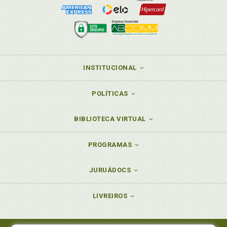
Giovanna Buzolo Leite. População LGBTI+ na agenda
do Congresso Nacional brasileiro: exclusões e
prioridades em políticas públicas. Alice Salgado
Oliveira / Giovanna Buzolo Leite / Heloísa Pôrto
Medeiros Costa / Xisto Rodrigo Rocha de Sousa, p.
149
INSTITUCIONAL
H
Heloísa Pôrto Medeiros Costa. População LGBTI+ na
POLÍTICAS
agenda do Congresso Nacional brasileiro: exclusões
e prioridades em políticas públicas. Alice Salgado
BIBLIOTECA VIRTUAL
Oliveira / Giovanna Buzolo Leite / Heloísa Pôrto
Medeiros Costa / Xisto Rodrigo Rocha de Sousa, p.
149
PROGRAMAS
I
JURUÁDOCS
Iasmim Rodrigues Brito. Articulações de políticas
para melhoria da educação no Congresso Nacional:
LIVREIROS
análise de projetos de lei. Carolina Sousa Azulay /
Iasmim Rodrigues Brito / Clarisse Costa Republicano
/ Fauston Negreiros, p. 53