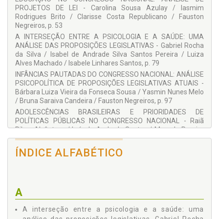
Fauston Negreiros
PROJETOS DE LEI - Carolina Sousa Azulay / Iasmim
Rodrigues Brito / Clarisse Costa Republicano / Fauston
Gabriel Rocha da Silva
Negreiros, p. 53
Gabriel Taurisano Tajes
A INTERSEÇÃO ENTRE A PSICOLOGIA E A SAÚDE: UMA
ANÁLISE DAS PROPOSIÇÕES LEGISLATIVAS - Gabriel Rocha
Gabriel Vieira de Carvalho
da Silva / Isabel de Andrade Silva Santos Pereira / Luiza
Giovanna Buzolo Leite
Alves Machado / Isabele Linhares Santos, p. 79
Heloísa Pôrto Medeiros Costa
INFÂNCIAS PAUTADAS DO CONGRESSO NACIONAL: ANÁLISE
PSICOPOLÍTICA DE PROPOSIÇÕES LEGISLATIVAS ATUAIS -
Iasmim Rodrigues Brito
Bárbara Luiza Vieira da Fonseca Sousa / Yasmin Nunes Melo
Ícaro Pedraça Freitas
/ Bruna Saraiva Candeira / Fauston Negreiros, p. 97
ADOLESCÊNCIAS BRASILEIRAS E PRIORIDADES DE
Isabel de Andrade Silva Santos Pereira
POLÍTICAS PÚBLICAS NO CONGRESSO NACIONAL - Raiã
Isabele Linhares Santos
Ribas Alcântara / Laís de Andrade Santos / Marcela Pereira
Lovi / Adriano Dias Coatio / Fauston Negreiros, p. 115
Laís de Andrade Santos
MULHERES EM PAUTA NO LEGISLATIVO: APRECIAÇÕES DA
ÍNDICE ALFABÉTICO
Luiza Alves Machado
AGENDA POLÍTICA DO CONGRESSO NACIONAL A PARTIR DA
PSICOLOGIA - Ana Clara Cechini dos Santos / Isabele
Marcela Pereira Lovi
Linhares Santos, p. 133
Mayra Machado Salviano Cezario
POPULAÇÃO LGBTI+ NA AGENDA DO CONGRESSO
A
NACIONAL BRASILEIRO: EXCLUSÕES E PRIORIDADES EM
Natielly Alves Bernardes
POLÍTICAS PÚBLICAS - Alice Salgado Oliveira / Giovanna
A interseção entre a psicologia e a saúde: uma
Raiã Ribas Alcântara
Buzolo Leite / Heloísa Pôrto Medeiros Costa / Xisto Rodrigo