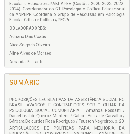
psicológicos.
Escolar e Educacional/ABRAPEE (Gestões 2020-2022; 2022-
2024). Coordenador do GT Psicologia e Política Educacional
Em síntese, acreditamos que a obra ainda possa servir para
da ANPEPP. Coordena o Grupo de Pesquisas em Psicologia
estudantes de graduação e pós-graduação em Psicologia,
Escolar Crítica e Políticas/PECPol.
Ciência Política, Ciências Sociais e da Saúde e demais áreas
afins que tenham interesse em trilhar uma incursão no
COLABORADORES:
campo amplo e complexo do Poder Legislativo e o seu papel
Adriano Dias Coatio
na escuta atenta ao que tem sido pautado pela sociedade,
pelos movimentos sociais e pelas produções científicas das
Alice Salgado Oliveira
universidades brasileiras ao inspirar a construção e
monitoramento de políticas públicas.
Aline Alves de Moraes
Prof. Dr. Fauston Negreiros
Amanda Possatti
Professor e pesquisador da Universidade de Brasília/UnB
Ana Clara Cechini dos Santos
Bárbara Delourdes Rosa Rodrigues
SUMÁRIO
Bárbara Luiza Vieira da Fonseca Sousa
Bruna Saraiva Candeira
PROPOSIÇÕES LEGISLATIVAS DE ASSISTÊNCIA SOCIAL NO
Carolina Sousa Azulay
BRASIL: AVANÇOS E CONTRADIÇÕES SOB O OLHAR DA
PSICOLOGIA SOCIAL COMUNITÁRIA - Amanda Possatti /
Christiane de Sousa da Silva
Daniel Leal de Queiroz Monteiro / Gabriel Vieira de Carvalho /
Clarisse Costa Republicano
Bárbara Delourdes Rosa Rodrigues / Fauston Negreiros, p. 23
ARTICULAÇÕES DE POLÍTICAS PARA MELHORIA DA
Daniel Leal de Queiroz Monteiro
EDUCAÇÃO NO CONGRESSO NACIONAL: ANÁLISE DE