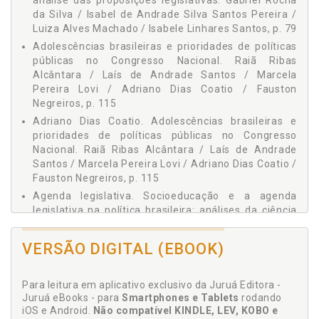
análise das proposições legislativas. Gabriel Rocha
Rocha de Sousa, p. 149
Xisto Rodrigo Rocha de Sousa
da Silva / Isabel de Andrade Silva Santos Pereira /
ANÁLISE DAS PROPOSTAS LEGISLATIVAS BRASILEIRAS QUE
Yasmin Nunes Melo
Luiza Alves Machado / Isabele Linhares Santos, p. 79
ABORDAM A INCLUSÃO DE PESSOAS COM DEFICIÊNCIA -
Adolescências brasileiras e prioridades de políticas
Mayra Machado Salviano Cezario / Natielly Alves Bernardes /
Ícaro Pedraça Freitas, p. 161
públicas no Congresso Nacional. Raiã Ribas
Alcântara / Laís de Andrade Santos / Marcela
SOCIOEDUCAÇÃO E A AGENDA LEGISLATIVA NA POLÍTICA
BRASILEIRA: ANÁLISES DA CIÊNCIA PSICOLÓGICA E
Pereira Lovi / Adriano Dias Coatio / Fauston
POLÍTICA - Christiane de Sousa da Silva / Gabriel Taurisano
Negreiros, p. 115
Tajes / Aline Alves de Moraes, p. 185
Adriano Dias Coatio. Adolescências brasileiras e
prioridades de políticas públicas no Congresso
Nacional. Raiã Ribas Alcântara / Laís de Andrade
Santos / Marcela Pereira Lovi / Adriano Dias Coatio /
Fauston Negreiros, p. 115
Agenda legislativa. Socioeducação e a agenda
legislativa na política brasileira: análises da ciência
psicológica e política. Christiane de Sousa da Silva /
Gabriel Taurisano Tajes / Aline Alves de Moraes, p.
VERSÃO DIGITAL (EBOOK)
185
Agenda política. Mulheres em pauta no legislativo:
Para leitura em aplicativo exclusivo da Juruá Editora -
apreciações da agenda política do Congresso
Juruá eBooks - para
Smartphones e Tablets
rodando
Nacional a partir da psicologia. Ana Clara Cechini dos
iOS e Android.
Não compatível KINDLE, LEV, KOBO e
Santos / Isabele Linhares Santos, p. 133