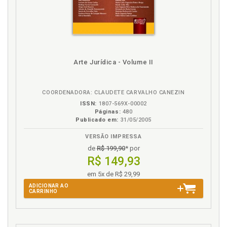
V
Verossimilhança. Hipossuficiência e
verossimilhança, p. 107
Vulnerabilidade. Alguns pontos relativos à
vulnerabilidade, p. 111
Arte Jurídica - Volume II
COORDENADORA: CLAUDETE CARVALHO CANEZIN
ISSN:
1807-569X-00002
Páginas:
480
Publicado em:
31/05/2005
VERSÃO IMPRESSA
de
R$ 199,90
* por
R$ 149,93
em 5x de R$ 29,99
ADICIONAR AO
CARRINHO