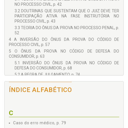
NO PROCESSO CIVIL, p. 42
3.2 DOUTRINAS QUE SUSTENTAM QUE O JUIZ DEVE TER
PARTICIPAÇÃO ATIVA NA FASE INSTRUTÓRIA NO
PROCESSO CIVIL, p. 43
3.3 TEORIA DO ÔNUS DA PROVA NO PROCESSO PENAL, p.
52
4 A INVERSÃO DO ÔNUS DA PROVA DO CÓDIGO DE
PROCESSO CIVIL, p. 57
5 O ÔNUS DA PROVA NO CÓDIGO DE DEFESA DO
CONSUMIDOR, p. 63
5.1 INVERSÃO DO ÔNUS DA PROVA NO CÓDIGO DE
DEFESA DO CONSUMIDOR, p. 68
5.2 A REGRA DE JULGAMENTO, p. 74
5.3 O MOMENTO DA INVERSÃO DO ÔNUS DA PROVA, p. 75
6 O CASO DO ERRO MÉDICO, p. 79
ÍNDICE ALFABÉTICO
6.1 ERRO MÉDICO: CONCEITO, p. 95
6.2 A INVERSÃO DO ÔNUS DA PROVA NOS CASOS DE
ERRO MÉDICO, p. 99
C
6.3 HIPOSSUFICIÊNCIA E VEROSSIMILHANÇA, p. 107
6.4 ALGUNS PONTOS RELATIVOS À VULNERABILIDADE, p.
Caso do erro médico, p. 79
111