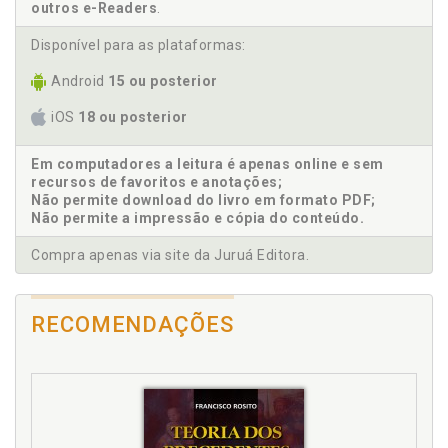
outros e-Readers
.
F
Disponível para as plataformas:
Fase instrutória. Doutrinas que sustentam que o juiz
deve ter participação ativa na fase instrutória no
Android
15 ou posterior
processo civil, p. 43
iOS
18 ou posterior
H
Em computadores a leitura é apenas online e sem
Hipossuficiência e verossimilhança, p. 107
recursos de favoritos e anotações;
Não permite download do livro em formato PDF;
I
Não permite a impressão e cópia do conteúdo.
Introdução, p. 13
Compra apenas via site da Juruá Editora.
Inversão do ônus da prova do Código de Processo
Civil, p. 57
RECOMENDAÇÕES
Inversão do ônus da prova no Código de Defesa do
Consumidor, p. 68
Inversão do ônus da prova nos casos de erro médico,
p. 99
M