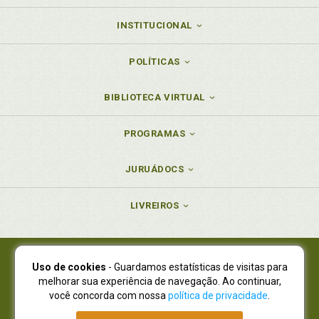
INSTITUCIONAL
POLÍTICAS
BIBLIOTECA VIRTUAL
PROGRAMAS
JURUÁDOCS
LIVREIROS
Uso de cookies
- Guardamos estatísticas de visitas para
Juruá Editora Ltda., CNPJ 77.535.508/0001-19
melhorar sua experiência de navegação. Ao continuar,
Juruá Informática Ltda., CNPJ 01.701.561/0001-80
você concorda com nossa
política de privacidade
.
NOVO ENDEREÇO:
R. Flávio Dallegrave, 7665, São Lourenço |
Curitiba - Paraná - CEP 82210-310