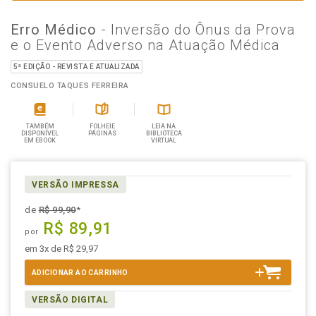
Erro Médico
- Inversão do Ônus da Prova
e o Evento Adverso na Atuação Médica
5ª EDIÇÃO - REVISTA E ATUALIZADA
CONSUELO TAQUES FERREIRA
TAMBÉM
FOLHEIE
LEIA NA
DISPONÍVEL
PÁGINAS
BIBLIOTECA
EM EBOOK
VIRTUAL
VERSÃO IMPRESSA
de
R$ 99,90
*
R$ 89,91
por
em 3x de R$ 29,97
ADICIONAR AO CARRINHO
VERSÃO DIGITAL