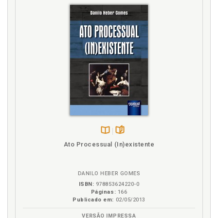
Disponível
páginas
Ato Processual (In)existente
na
B.V.
DANILO HEBER GOMES
ISBN:
978853624220-0
Páginas:
166
Publicado em:
02/05/2013
VERSÃO IMPRESSA