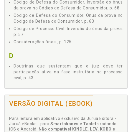
Código de Defesa do Consumidor. Inversão do ônus
6.5 PONTOS RELATIVOS À RESPONSABILIDADE CIVIL, p.
da prova no Código de Defesa do Consumidor, p. 68
112
6.6 OBRIGAÇÃO DE MEIO E OBRIGAÇÃO DE RESULTADO, p.
Código de Defesa do Consumidor. Ônus da prova no
116
Código de Defesa do Consumidor, p. 63
CONSIDERAÇÕES FINAIS, p. 125
Código de Processo Civil. Inversão do ônus da prova,
REFERÊNCIAS, p. 129
p. 57
Considerações finais, p. 125
D
Doutrinas que sustentam que o juiz deve ter
participação ativa na fase instrutória no processo
civil, p. 43
E
Erro médico. Caso do erro médico, p. 79
VERSÃO DIGITAL (EBOOK)
Erro médico. Inversão do ônus da prova nos casos de
erro médico, p. 99
Para leitura em aplicativo exclusivo da Juruá Editora -
Erro médico: conceito, p. 95
Juruá eBooks - para
Smartphones e Tablets
rodando
iOS e Android.
Não compatível KINDLE, LEV, KOBO e