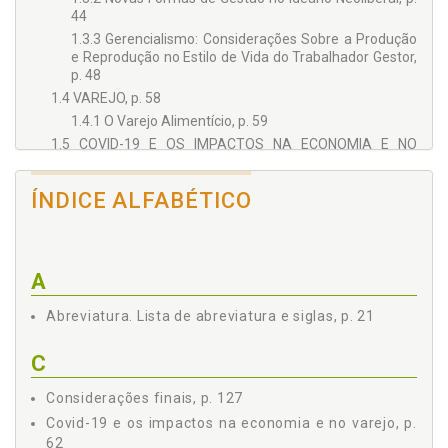
44
1.3.3 Gerencialismo: Considerações Sobre a Produção
e Reprodução no Estilo de Vida do Trabalhador Gestor,
p. 48
1.4 VAREJO, p. 58
1.4.1 O Varejo Alimentício, p. 59
1.5 COVID-19 E OS IMPACTOS NA ECONOMIA E NO
VAREJO, p. 62
2 METODOLOGIA, p. 67
ÍNDICE ALFABÉTICO
2.1 PARTICIPANTES, p. 68
2.2 INSTRUMENTOS E PROCEDIMENTOS DE COLETA DE
DADOS, p. 69
2.3 ASPECTOS ÉTICOS À PESQUISA, p. 70
A
2.4 PROCEDIMENTOS DE ANÁLISE DOS DADOS, p. 71
Abreviatura. Lista de abreviatura e siglas, p. 21
3 RESULTADOS E DISCUSSÃO, p. 73
3.1 DADOS SOCIODEMOGRÁFICOS, p. 73
C
3.2 ASPECTOS DA ORGANIZAÇÃO DO TRABALHO DOS
GESTORES, p. 74
Considerações finais, p. 127
3.2.1 Trabalho Prescrito e Trabalho Real, p. 74
Covid-19 e os impactos na economia e no varejo, p.
3.3 CONDIÇÕES DE TRABALHO, PRESSÕES E
62
SOBRECARGAS, p. 83