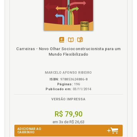
Varejo. Covid-19 e os impactos na economia e no
varejo, p. 62
disponível
Disponível
páginas
Carreiras - Novo Olhar Socioconstrucionista para um
em
na
Mundo Flexibilizado
eBook
B.V.
MARCELO AFONSO RIBEIRO
ISBN:
978853624886-8
Páginas:
196
Publicado em:
03/11/2014
VERSÃO IMPRESSA
R$ 79,90
em 3x de R$ 26,63
ADICIONAR AO
CARRINHO