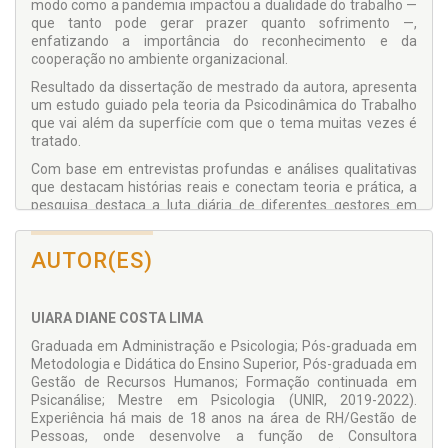
modo como a pandemia impactou a dualidade do trabalho —
que tanto pode gerar prazer quanto sofrimento —,
enfatizando a importância do reconhecimento e da
cooperação no ambiente organizacional.
Resultado da dissertação de mestrado da autora, apresenta
um estudo guiado pela teoria da Psicodinâmica do Trabalho
que vai além da superfície com que o tema muitas vezes é
tratado.
Com base em entrevistas profundas e análises qualitativas
que destacam histórias reais e conectam teoria e prática, a
pesquisa destaca a luta diária de diferentes gestores em
busca de conciliar os interesses das empresas com as
necessidades dos trabalhadores, muitas vezes enfrentando
AUTOR(ES)
a precarização, a violência simbólica e o peso da cultura
gerencialista. Não obstante, o texto ainda explora as
estratégias defensivas e a mobilização subjetiva que
permitiram que esses profissionais resistissem e
UIARA DIANE COSTA LIMA
continuassem a atuar em um contexto desafiador.
Graduada em Administração e Psicologia; Pós-graduada em
Mais do que um relato técnico, a leitura deste livro é um
Metodologia e Didática do Ensino Superior, Pós-graduada em
convite à reflexão sobre as transformações no mundo do
Gestão de Recursos Humanos; Formação continuada em
trabalho, sobre a centralidade que o trabalho ocupa em
Psicanálise; Mestre em Psicologia (UNIR, 2019-2022).
relação à vida e sobre a busca pelo equilíbrio entre o lucro e a
Experiência há mais de 18 anos na área de RH/Gestão de
saúde mental.
Pessoas, onde desenvolve a função de Consultora