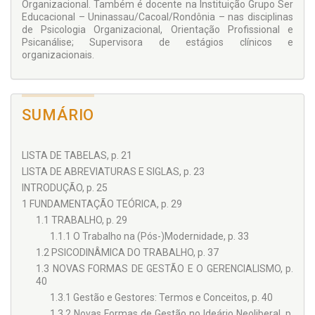
Organizacional. Também é docente na Instituição Grupo Ser
Trata-se de leitura essencial e recomendada para CEOs,
Educacional – Uninassau/Cacoal/Rondônia – nas disciplinas
profissionais de recursos humanos, psicólogos
de Psicologia Organizacional, Orientação Profissional e
organizacionais e gestores que atuam na liderança e na
Psicanálise; Supervisora de estágios clínicos e
compreensão dos impactos humanos e organizacionais em
organizacionais.
tempos de crises.
Apresentação de:
Fernando de Oliveira Vieira
Administrador, Especialista em Pedagogia Empresarial, Mestre e
Doutor em Educação e possui Pós-doutorado no Laboratório de
SUMÁRIO
Psicodinâmica e Clínica do Trabalho. Professor titular do
Departamento de Administração da UFF - Universidade Federal
Fluminense, matrícula SIAPE 387668
LISTA DE TABELAS, p. 21
LISTA DE ABREVIATURAS E SIGLAS, p. 23
INTRODUÇÃO, p. 25
1 FUNDAMENTAÇÃO TEÓRICA, p. 29
1.1 TRABALHO, p. 29
1.1.1 O Trabalho na (Pós-)Modernidade, p. 33
1.2 PSICODINÂMICA DO TRABALHO, p. 37
1.3 NOVAS FORMAS DE GESTÃO E O GERENCIALISMO, p.
40
1.3.1 Gestão e Gestores: Termos e Conceitos, p. 40
1.3.2 Novas Formas de Gestão no Ideário Neoliberal, p.