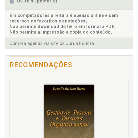
iOS
18 ou posterior
neoliberal, p. 44
Gestor. Gerencialismo: considerações sobre a
Em computadores a leitura é apenas online e sem
produção e reprodução no estilo de vida do
recursos de favoritos e anotações;
trabalhador gestor, p. 48
Não permite download do livro em formato PDF;
Gestor. Gestão e gestores: termos e conceitos, p. 40
Não permite a impressão e cópia do conteúdo.
Glossário, p. 141
Compra apenas via site da Juruá Editora.
I
RECOMENDAÇÕES
Introdução, p. 25
L
Lista de abreviatura e siglas, p. 21
Lista de tabelas, p. 23
M
Metodologia, p. 67
Metodologia. Aspectos éticos à pesquisa, p. 70