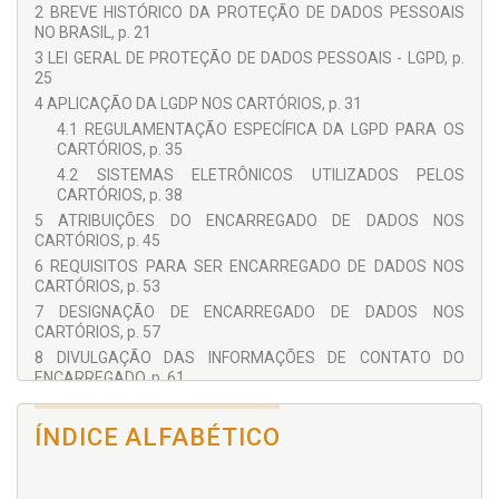
2 BREVE HISTÓRICO DA PROTEÇÃO DE DADOS PESSOAIS
NO BRASIL, p. 21
3 LEI GERAL DE PROTEÇÃO DE DADOS PESSOAIS - LGPD, p.
25
4 APLICAÇÃO DA LGDP NOS CARTÓRIOS, p. 31
4.1 REGULAMENTAÇÃO ESPECÍFICA DA LGPD PARA OS
CARTÓRIOS, p. 35
4.2 SISTEMAS ELETRÔNICOS UTILIZADOS PELOS
CARTÓRIOS, p. 38
5 ATRIBUIÇÕES DO ENCARREGADO DE DADOS NOS
CARTÓRIOS, p. 45
6 REQUISITOS PARA SER ENCARREGADO DE DADOS NOS
CARTÓRIOS, p. 53
7 DESIGNAÇÃO DE ENCARREGADO DE DADOS NOS
CARTÓRIOS, p. 57
8 DIVULGAÇÃO DAS INFORMAÇÕES DE CONTATO DO
ENCARREGADO, p. 61
9 DEVERES DO NOTÁRIO OU REGISTRADOR EM RELAÇÃO AO
ENCARREGADO DE DADOS, p. 63
ÍNDICE ALFABÉTICO
10 IMPORTÂNCIA DA AUTONOMIA TÉCNICA DO
ENCARREGADO NOS CARTÓRIOS, p. 67
11 PROPOSTA DE CRIAÇÃO DE MECANISMO DE PROTEÇÃO