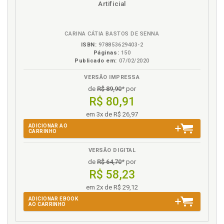
eBook
B.V.
Artificial
CARINA CÁTIA BASTOS DE SENNA
ISBN:
978853629403-2
Páginas:
150
Publicado em:
07/02/2020
VERSÃO IMPRESSA
de
R$ 89,90
* por
R$ 80,91
em 3x de R$ 26,97
ADICIONAR AO
CARRINHO
VERSÃO DIGITAL
de
R$ 64,70
* por
R$ 58,23
em 2x de R$ 29,12
ADICIONAR EBOOK
AO CARRINHO