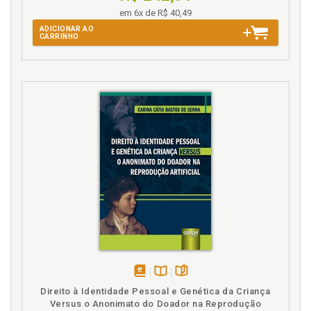
Registrador. Deveres do notário ou registrador em
em 6x de R$ 40,49
relação ao encarregado de dados, p. 63
ADICIONAR AO
Regulamentação específica da LGPD para os
CARRINHO
cartórios, p. 35
Requisitos para ser encarregado de dados nos
cartórios, p. 53
S
Sigla. Lista de abreviaturas e siglas, p. 15
Sistemas eletrônicos utilizados pelos cartórios, p. 38
disponível
Disponível
páginas
Direito à Identidade Pessoal e Genética da Criança
em
na
Versus o Anonimato do Doador na Reprodução