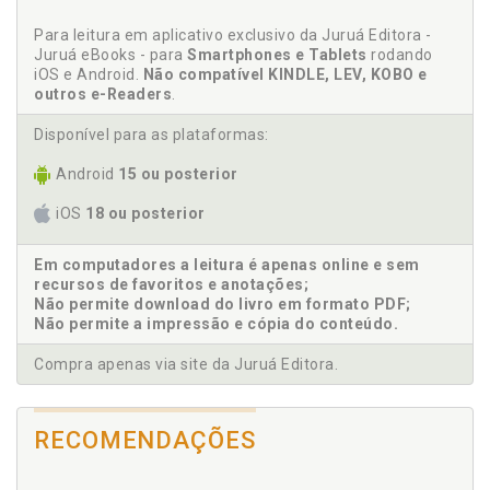
Cartório. Aplicação da LGDP nos cartórios, p. 31
Cartório. Atribuições do encarregado de dados nos
Para leitura em aplicativo exclusivo da Juruá Editora -
cartórios, p. 45
Juruá eBooks - para
Smartphones e Tablets
rodando
iOS e Android.
Não compatível KINDLE, LEV, KOBO e
Cartório. Designação de encarregado de dados nos
outros e-Readers
.
cartórios, p. 57
Cartório. Regulamentação específica da LGPD para
Disponível para as plataformas:
os cartórios, p. 35
Android
15 ou posterior
Cartório. Requisitos para ser encarregado de dados
nos cartórios, p. 53
iOS
18 ou posterior
Cartório. Sistemas eletrônicos utilizados pelos
cartórios, p. 38
Em computadores a leitura é apenas online e sem
Cartórios. Importância da autonomia técnica do
recursos de favoritos e anotações;
encarregado nos cartórios, p. 67
Não permite download do livro em formato PDF;
Não permite a impressão e cópia do conteúdo.
Conclusão, p. 79
Contato do encarregado. Divulgação das
Compra apenas via site da Juruá Editora.
informações, p. 61
D
RECOMENDAÇÕES
Dados pessoais. Breve histórico da proteção de
dados pessoais no Brasil, p. 21