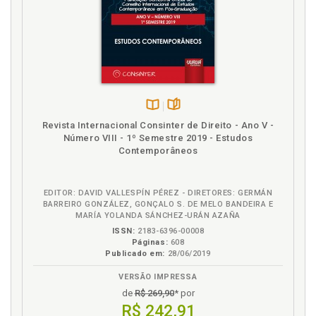
M
Mecanismo de proteção. Proposta de criação de
mecanismo de proteção à autonomia técnica do
encarregado de dados, p. 75
N
Disponível
páginas
Notário. Deveres do notário ou registrador em
Revista Internacional Consinter de Direito - Ano V -
na
relação ao encarregado de dados, p. 63
Número VIII - 1º Semestre 2019 - Estudos
B.V.
Contemporâneos
P
EDITOR: DAVID VALLESPÍN PÉREZ - DIRETORES: GERMÁN
Proposta de criação de mecanismo de proteção à
BARREIRO GONZÁLEZ, GONÇALO S. DE MELO BANDEIRA E
autonomia técnica do encarregado de dados, p. 75
MARÍA YOLANDA SÁNCHEZ-URÁN AZAÑA
Proteção de dados pessoais. Breve histórico da
ISSN:
2183-6396-00008
proteção de dados pessoais no Brasil, p. 21
Páginas:
608
Publicado em:
28/06/2019
R
VERSÃO IMPRESSA
de
R$ 269,90
* por
Referências, p. 83
R$ 242,91