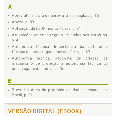
À AUTONOMIA TÉCNICA DO ENCARREGADO DE DADOS, p. 75
A
CONCLUSÃO, p. 79
REFERÊNCIAS, p. 83
Abreviatura. Lista de abreviaturas e siglas, p. 15
ANEXO, p. 89
Anexo, p. 89
Aplicação da LGDP nos cartórios, p. 31
Atribuições do encarregado de dados nos cartórios,
p. 45
Autonomia técnica. Importância da autonomia
técnica do encarregado nos cartórios, p. 67
Autonomia técnica. Proposta de criação de
mecanismo de proteção à autonomia técnica do
encarregado de dados, p. 75
B
Breve histórico da proteção de dados pessoais no
Brasil, p. 21
C
VERSÃO DIGITAL (EBOOK)