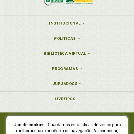
INSTITUCIONAL
POLÍTICAS
BIBLIOTECA VIRTUAL
PROGRAMAS
JURUÁDOCS
LIVREIROS
Uso de cookies
- Guardamos estatísticas de visitas para
Juruá Editora Ltda., CNPJ 77.535.508/0001-19
melhorar sua experiência de navegação. Ao continuar,
Juruá Informática Ltda., CNPJ 01.701.561/0001-80