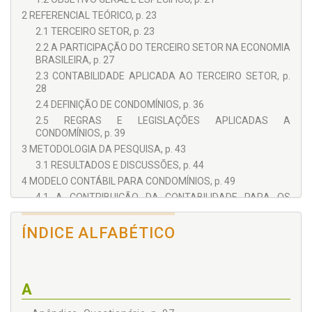
2 REFERENCIAL TEÓRICO, p. 23
2.1 TERCEIRO SETOR, p. 23
2.2 A PARTICIPAÇÃO DO TERCEIRO SETOR NA ECONOMIA
BRASILEIRA, p. 27
2.3 CONTABILIDADE APLICADA AO TERCEIRO SETOR, p.
28
2.4 DEFINIÇÃO DE CONDOMÍNIOS, p. 36
2.5 REGRAS E LEGISLAÇÕES APLICADAS A
CONDOMÍNIOS, p. 39
3 METODOLOGIA DA PESQUISA, p. 43
3.1 RESULTADOS E DISCUSSÕES, p. 44
4 MODELO CONTÁBIL PARA CONDOMÍNIOS, p. 49
4.1 A CONTRIBUIÇÃO DA CONTABILIDADE PARA OS
CONDOMÍNIOS, p. 49
4.2 PROTÓTIPO DE PLANO DE CONTAS CONTÁBIL PARA
ÍNDICE ALFABÉTICO
CONDOMÍNIOS, p. 52
4.3 MODELO DE RELATÓRIOS CONTÁBEIS E FINANCEIROS,
p. 57
4.4 MODELO DE CONVENÇÃO CONDOMINIAL, p. 68
A
4.5 MODELO DE REGULAMENTO INTERNO PARA
CONDOMÍNIOS, p. 83