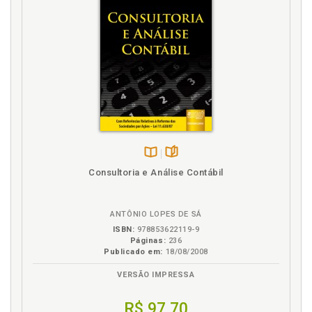
Figura. Lista de figura e quadros, p. 17
I
Introdução, p. 19
J
Justificativas e contribuições do estudo, p. 21
L
Disponível
páginas
Consultoria e Análise Contábil
Legislação. Regras e legislações aplicadas a
na
condomínios, p. 39
B.V.
Lista de figura e quadros, p. 17
ANTÔNIO LOPES DE SÁ
Lista de tabelas, p. 15
ISBN:
978853622119-9
Páginas:
236
M
Publicado em:
18/08/2008
VERSÃO IMPRESSA
Metodologia da pesquisa, p. 43
Modelo contábil para condomínios, p. 49
R$ 97,70