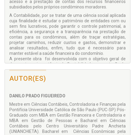
acesso e a prestação de contas dos recursos financeiros
subsidiados pelos próprios condôminos moradores.
A Contabilidade, por se tratar de uma ciência social aplicada
cuja finalidade é estudar o patrimônio de entidades com ou
sem fins lucrativos, pode garantir o controle patrimonial, a
eficiência, a segurança e a transparência na prestação de
contas para os condôminos, além de traçar estratégias,
projetar caminhos, reduzir custos e gastos, demonstrar e
analisar resultados, enfim, tudo que é necessário para
manter estável a saúde financeira do condomínio.
A presente obra foi desenvolvida com o objetivo geral de
demonstrar a importância da Contabilidade na prestação de
contas condominiais. Com isso, aproveitou-se o ensejo para
desenvolver um Manual Prático de Contabilidade para
AUTOR(ES)
Condomínios, visando a gestão eficiente e transparente para
Síndicos e Administradores.
Por fim, encontram-se nesta obra modelos práticos de
DANILO PRADO FIGUEIREDO
Planos de Contas, Balanços Patrimoniais e Demonstrações
Mestre em Ciências Contábeis, Controladoria e Finanças pela
de Resultados, Relatórios Orçamentários e de Composição
Pontifícia Universidade Católica de São Paulo (PUC-SP) Pós-
de Taxa Condominial, Controles de Aplicações Financeiras,
Graduado com MBA em Gestão Financeira e Controladoria e
Convenções Condominiais e Regulamentos Internos.
MBA em Gestão de Pessoas e Bacharel em Ciências
Contábeis pelo Centro Universitário Padre Anchieta
(UNIANCHIETA). Bacharel em Ciências Econômicas pela