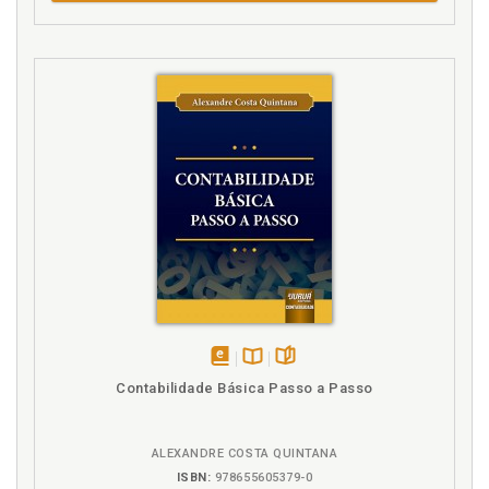
disponível
Disponível
páginas
Contabilidade Básica Passo a Passo
em
na
eBook
B.V.
ALEXANDRE COSTA QUINTANA
ISBN:
978655605379-0