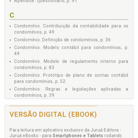
Apêndice. Questionário, p. 97
5 CONSIDERAÇÕES FINAIS, p. 89
REFERÊNCIAS, p. 91
C
APÊNDICE - QUESTIONÁRIO, p. 97
Condomínio. Contribuição da contabilidade para os
condomínios, p. 49
Condomínio. Definição de condomínios, p. 36
Condomínio. Modelo contábil para condomínios, p.
49
Condomínio. Modelo de regulamento interno para
condomínios, p. 83
Condomínio. Protótipo de plano de contas contábil
para condomínios, p. 52
Condomínio. Regras e legislações aplicadas a
condomínios, p. 39
Considerações finais, p. 89
Contabilidade aplicada ao terceiro setor, p. 28
VERSÃO DIGITAL (EBOOK)
Contabilidade. Contribuição da contabilidade para os
condomínios, p. 49
Para leitura em aplicativo exclusivo da Juruá Editora -
Contabilidade. Modelo contábil para condomínios, p.
Juruá eBooks - para
Smartphones e Tablets
rodando