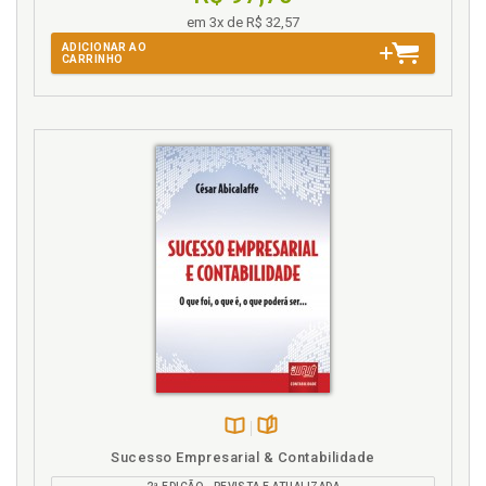
Modelo de convenção condominial, p. 68
em 3x de R$ 32,57
Modelo de regulamento interno para condomínios, p.
ADICIONAR AO
83
CARRINHO
Modelo de relatórios contábeis e financeiros, p. 57
P
Participação do terceiro setor na economia
brasileira, p. 27
Pesquisa. Metodologia da pesquisa, p. 43
Plano de contas. Protótipo de plano de contas
contábil para condomínios, p. 52
Protótipo de plano de contas contábil para
condomínios, p. 52
Q
Quadro. Lista de figura e quadros, p. 17
Disponível
páginas
R
Sucesso Empresarial & Contabilidade
na