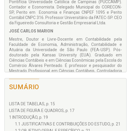
Pontifícia Universidade Católica de Campinas (PUCCAMP).
Contador e Economista. Delegado Municipal do CORECON-
SP, Perito em Economia e Finanças CNPEF 1095 e Perito
Contábil CNPC 316. Professor Universitário da FATEC-SP. CEO
da Figueiredo Consultoria e Gestão Empresarial Ltda.
JOSÉ CARLOS MARION
Mestre, Doutor e Livre-Docente em Contabilidade pela
Faculdade de Economia, Administração, Contabilidade e
Atuária da Universidade de São Paulo (FEA-USP). Pós-
doutorado pela Kansas University (EUA). Graduado em
Ciências Contábeis e em Ciências Econômicas pela Escola do
Comércio Álvares Penteado. É professor e pesquisador do
Mestrado Profissional em Ciências Contábeis, Controladoria
e Finanças na Pontifícia Universidade Católica de São Paulo
(PUC-SP). Autor/coautor de 29 livros na área contábil.
SUMÁRIO
LISTA DE TABELAS, p. 15
LISTA DE FIGURA E QUADROS, p. 17
1 INTRODUÇÃO, p. 19
1.1 JUSTIFICATIVAS E CONTRIBUIÇÕES DO ESTUDO, p. 21
1.2 OBJETIVO GERAL E ESPECÍFICO, p. 21