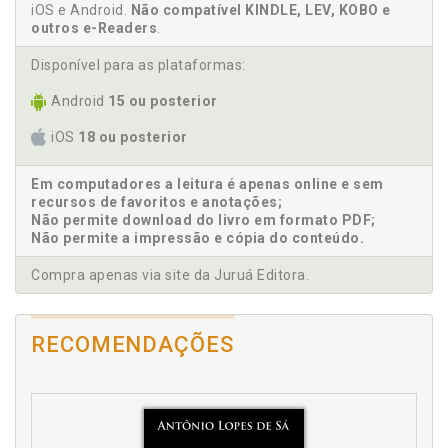
49
iOS e Android.
Não compatível KINDLE, LEV, KOBO e
Contabilidade. Protótipo de plano de contas contábil
outros e-Readers
.
para condomínios, p. 52
Disponível para as plataformas:
Contribuição da contabilidade para os condomínios,
p. 49
Android
15 ou posterior
Convenção condominial. Modelo, p. 68
iOS
18 ou posterior
D
Em computadores a leitura é apenas online e sem
Discussão. Resultados e discussões, p. 44
recursos de favoritos e anotações;
Não permite download do livro em formato PDF;
Não permite a impressão e cópia do conteúdo.
E
Compra apenas via site da Juruá Editora.
Economia brasileira. Participação do terceiro setor
na economia brasileira, p. 27
Estudo. Justificativas e contribuições do estudo, p.
RECOMENDAÇÕES
21
Estudo. Objetivo geral e específico, p. 21
F