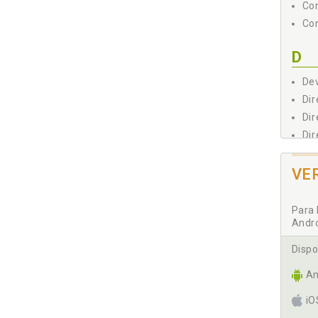
Con
Con
D
Dev
Dir
Dir
Dir
F
VE
Fis
Para 
Andr
G
Dispo
Ges
An
I
i
Int