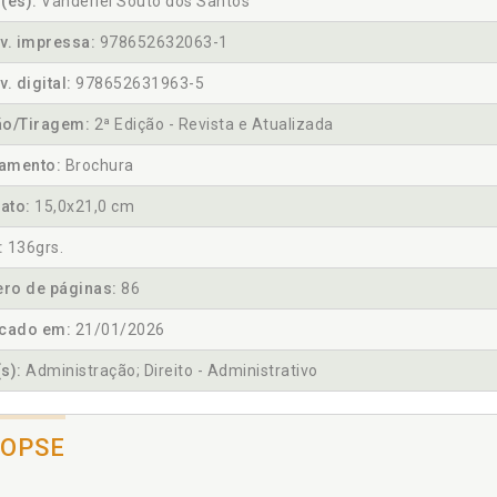
(es):
Vanderlei Souto dos Santos
v. impressa:
978652632063-1
v. digital:
978652631963-5
ão/Tiragem:
2ª Edição - Revista e Atualizada
amento:
Brochura
ato:
15,0x21,0 cm
:
136grs.
ro de páginas:
86
icado em:
21/01/2026
s):
Administração; Direito - Administrativo
NOPSE