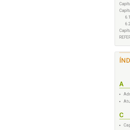
Capít
Capít
6.
6.
Capít
REFER
ÍN
A
Adm
Atu
C
Cap