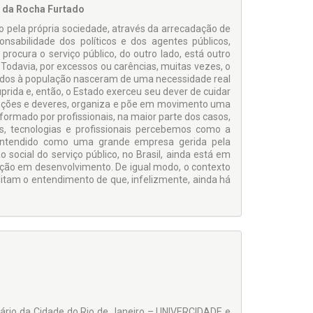
l da Rocha Furtado
o pela própria sociedade, através da arrecadação de
nsabilidade dos políticos e dos agentes públicos,
rocura o serviço público, do outro lado, está outro
 Todavia, por excessos ou carências, muitas vezes, o
ecidos à população nasceram de uma necessidade real
uprida e, então, o Estado exerceu seu dever de cuidar
unções e deveres, organiza e põe em movimento uma
ormado por profissionais, na maior parte dos casos,
s, tecnologias e profissionais percebemos como a
r entendido como uma grande empresa gerida pela
 social do serviço público, no Brasil, ainda está em
ação em desenvolvimento. De igual modo, o contexto
ilitam o entendimento de que, infelizmente, ainda há
tário da Cidade do Rio de Janeiro – UNIVERCIDADE e