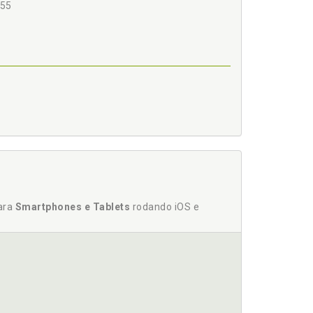
 55
municipal, p. 57
para
Smartphones e Tablets
rodando iOS e