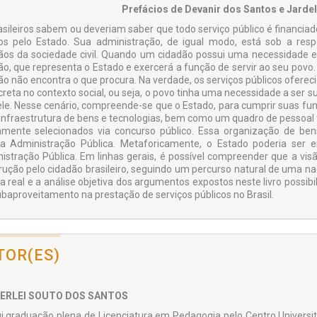
Prefácios de Devanir dos Santos e Jarde
asileiros sabem ou deveriam saber que todo serviço público é financiad
tos pelo Estado. Sua administração, de igual modo, está sob a respo
ãos da sociedade civil. Quando um cidadão possui uma necessidade e p
ão, que representa o Estado e exercerá a função de servir ao seu povo.
ão não encontra o que procura. Na verdade, os serviços públicos ofer
creta no contexto social, ou seja, o povo tinha uma necessidade a ser s
le. Nesse cenário, compreende-se que o Estado, para cumprir suas f
 infraestrutura de bens e tecnologias, bem como um quadro de pessoal f
amente selecionados via concurso público. Essa organização de ben
ia Administração Pública. Metaforicamente, o Estado poderia se
istração Pública. Em linhas gerais, é possível compreender que a visão
rução pelo cidadão brasileiro, seguindo um percurso natural de uma n
da real e a análise objetiva dos argumentos expostos neste livro possib
baproveitamento na prestação de serviços públicos no Brasil.
TOR(ES)
ERLEI SOUTO DOS SANTOS
i graduação plena de Licenciatura em Pedagogia pelo Centro Universi