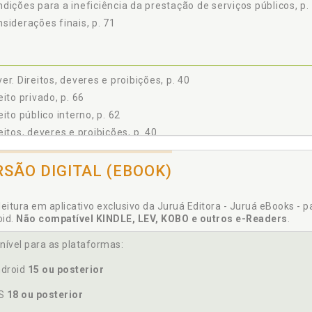
dições para a ineficiência da prestação de serviços públicos, p.
siderações finais, p. 71
er. Direitos, deveres e proibições, p. 40
eito privado, p. 66
eito público interno, p. 62
eitos, deveres e proibições, p. 40
RSÃO DIGITAL (EBOOK)
co municipal. Atuações no Ministério Público estadual e no fisco 
leitura em aplicativo exclusivo da Juruá Editora - Juruá eBooks - 
oid.
Não compatível KINDLE, LEV, KOBO e outros e-Readers
.
nível para as plataformas:
tão do capital intelectual, p. 44
droid
15 ou posterior
OS
18 ou posterior
eresses pessoais e de grupos. Relações conflitantes, p. 49