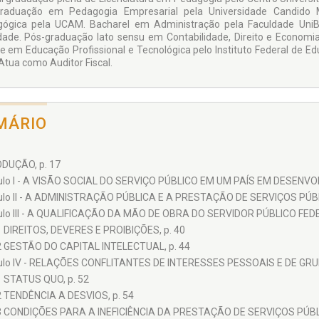
graduação em Pedagogia Empresarial pela Universidade Candido
ógica pela UCAM. Bacharel em Administração pela Faculdade Un
dade. Pós-graduação lato sensu em Contabilidade, Direito e Economi
e em Educação Profissional e Tecnológica pelo Instituto Federal de Ed
 Atua como Auditor Fiscal.
MÁRIO
DUÇÃO, p. 17
ulo I - A VISÃO SOCIAL DO SERVIÇO PÚBLICO EM UM PAÍS EM DESENVOL
ulo II - A ADMINISTRAÇÃO PÚBLICA E A PRESTAÇÃO DE SERVIÇOS PÚBL
ulo III - A QUALIFICAÇÃO DA MÃO DE OBRA DO SERVIDOR PÚBLICO FEDE
1 DIREITOS, DEVERES E PROIBIÇÕES, p. 40
2 GESTÃO DO CAPITAL INTELECTUAL, p. 44
ulo IV - RELAÇÕES CONFLITANTES DE INTERESSES PESSOAIS E DE GRUP
1 STATUS QUO, p. 52
2 TENDÊNCIA A DESVIOS, p. 54
3 CONDIÇÕES PARA A INEFICIÊNCIA DA PRESTAÇÃO DE SERVIÇOS PÚBLI