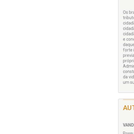
Os br
tribu
cidad
cidad
cidad
e con
daque
forte
previ
própr
Admin
const
da vi
um su
AU
VAND
Possu