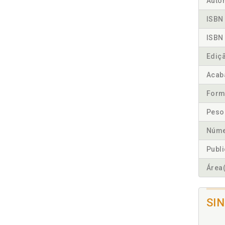
Autor
ISBN 
ISBN 
Ediç
Acab
Form
Peso
Núme
Publ
Área(
SI