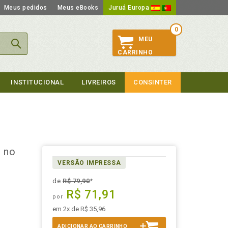
Meus pedidos
Meus eBooks
Juruá Europa
0
MEU
CARRINHO
INSTITUCIONAL
LIVREIROS
CONSINTER
s no
VERSÃO IMPRESSA
de
R$ 79,90
*
R$ 71,91
por
em 2x de R$ 35,96
ADICIONAR AO CARRINHO