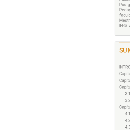
Pós-
Pedag
facul
Mestr
IFRS.
SU
INTRO
Capít
Capít
Capít
3.
3.
Capít
4.
4.
4.