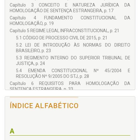
Capítulo 3 CONCEITO E NATUREZA JURÍDICA DA
HOMOLOGAÇÃO DE SENTENÇA ESTRANGEIRA, p. 17
Capítulo 4 FUNDAMENTO CONSTITUCIONAL DA
HOMOLOGAÇÃO, p. 19
Capítulo 5 REGIME LEGAL INFRACONSTITUCIONAL, p. 21
5.1 CÓDIGO DE PROCESSO CIVIL DE 2015, p. 21
5.2 LEI DE INTRODUÇÃO ÀS NORMAS DO DIREITO
BRASILEIRO, p. 23
5.3 REGIMENTO INTERNO DO SUPERIOR TRIBUNAL DE
JUSTIÇA, p. 24
5.4 EMENDA CONSTITUCIONAL Nº 45/2004 E
RESOLUÇÃO Nº 9/2005 DO STJ, p. 28
Capítulo 6 REQUISITOS PARA HOMOLOGAÇÃO DA
SENTENÇA ESTRANGEIRA, p. 33
6.1 AUTORIDADE COMPETENTE, p. 33
6.2 CITAÇÃO VÁLIDA OU REVELIA REGULAR, p. 33
ÍNDICE ALFABÉTICO
6.3 EFICÁCIA NO PAÍS DE ORIGEM, p. 33
6.4 TRADUÇÃO OFICIAL E NECESSIDADE DE CHANCELA, p.
34
A
6.5 COMPATIBILIDADE COM A ORDEM PÚBLICA, A
SOBERANIA NACIONAL E A DIGNIDADE DA PESSOA