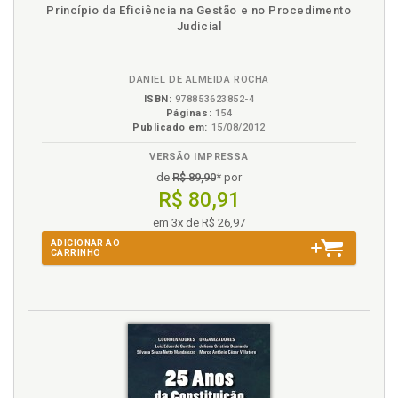
Disponível
páginas
Princípio da Eficiência na Gestão e no Procedimento
M
na
Judicial
B.V.
Modelo de petição inicial, p. 155
DANIEL DE ALMEIDA ROCHA
N
ISBN:
978853623852-4
Páginas:
154
Notas institucionais e referências oficiais, p. 171
Publicado em:
15/08/2012
VERSÃO IMPRESSA
O
de
R$ 89,90
* por
Ordem pública. Homologação de sentença
R$ 80,91
estrangeira no direito comparado. Convergências
em 3x de R$ 26,97
sistêmicas, ordem pública e a Convenção da Haia de
ADICIONAR AO
2019, p. 95
CARRINHO
P
Procedimento da homologação no Superior Tribunal
de Justiça, p. 39
R