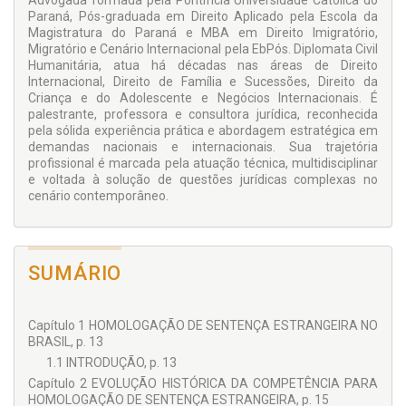
Advogada formada pela Pontifícia Universidade Católica do
decisões estrangeiras, oferecendo uma visão global,
Paraná, Pós-graduada em Direito Aplicado pela Escola da
estratégica e aprofundada da matéria.
Magistratura do Paraná e MBA em Direito Imigratório,
Migratório e Cenário Internacional pela EbPós. Diplomata Civil
Além da sistemática decisória do STJ, a obra reúne
Humanitária, atua há décadas nas áreas de Direito
jurisprudência comentada, análise prática do rito processual
Internacional, Direito de Família e Sucessões, Direito da
e modelo de petição, tornando-se referência indispensável
Criança e do Adolescente e Negócios Internacionais. É
para advogados, magistrados, membros do Ministério
palestrante, professora e consultora jurídica, reconhecida
Público, pesquisadores, estudantes e profissionais do Direito
pela sólida experiência prática e abordagem estratégica em
Internacional Privado.
demandas nacionais e internacionais. Sua trajetória
profissional é marcada pela atuação técnica, multidisciplinar
e voltada à solução de questões jurídicas complexas no
cenário contemporâneo.
SUMÁRIO
Capítulo 1 HOMOLOGAÇÃO DE SENTENÇA ESTRANGEIRA NO
BRASIL, p. 13
1.1 INTRODUÇÃO, p. 13
Capítulo 2 EVOLUÇÃO HISTÓRICA DA COMPETÊNCIA PARA
HOMOLOGAÇÃO DE SENTENÇA ESTRANGEIRA, p. 15