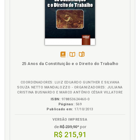
Reconhecimento automático de sentenças
estrangeiras, p. 59
Reexame do mérito. Juízo de delibação e vedação
ao reexame do mérito, p. 37
Regime legal infraconstitucional, p. 21
Regimento Interno do Superior Tribunal de Justiça,
p. 24
Requisitos para homologação da sentença
estrangeira, p. 33
disponível
Disponível
páginas
25 Anos da Constituição e o Direito do Trabalho
em
na
Resolução nº 9/2005 do STJ e Emenda
eBook
B.V.
Constitucional 45/2004, p. 28
Rito da homologação de sentença estrangeira, p.
COORDENADORES: LUIZ EDUARDO GUNTHER E SILVANA
SOUZA NETTO MANDALOZZO - ORGANIZADORES: JULIANA
103
CRISTINA BUSNARDO E MARCO ANTÔNIO CÉSAR VILLATORE
ISBN:
978853624460-0
S
Páginas:
569
Publicado em:
17/10/2013
Sentença estrangeira homologada. Execução, p. 89
VERSÃO IMPRESSA
Sentença estrangeira. Conceito e natureza jurídica
de
R$ 239,90
* por
da homologação de sentença estrangeira, p. 17
R$ 215,91
Sentença estrangeira. Dispensa de homologação de