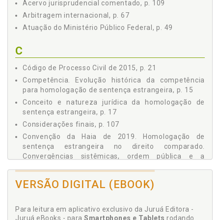
Acervo jurisprudencial comentado, p. 109
HUMANA, p. 34
Capítulo 7 JUÍZO DE DELIBAÇÃO E VEDAÇÃO AO REEXAME
Arbitragem internacional, p. 67
DO MÉRITO, p. 37
Atuação do Ministério Público Federal, p. 49
Capítulo 8 PROCEDIMENTO DA HOMOLOGAÇÃO NO
SUPERIOR TRIBUNAL DE JUSTIÇA, p. 39
C
8.1 COMPETÊNCIA E BASE LEGAL ESSENCIAL, p. 39
8.2 LEGITIMIDADE E REPRESENTAÇÃO PROCESSUAL, p.
Código de Processo Civil de 2015, p. 21
40
Competência. Evolução histórica da competência
8.3 REQUISITOS FORMAIS INDISPENSÁVEIS, p. 40
para homologação de sentença estrangeira, p. 15
8.4 LIMITES DA ANÁLISE PELO STJ, p. 41
Conceito e natureza jurídica da homologação de
8.5 PETIÇÃO INICIAL: ESTRUTURA RECOMENDADA, p. 41
sentença estrangeira, p. 17
8.6 CITAÇÃO DA PARTE REQUERIDA, p. 42
Considerações finais, p. 107
8.7 ATUAÇÃO DO MINISTÉRIO PÚBLICO FEDERAL, p. 43
Convenção da Haia de 2019. Homologação de
8.8 JULGAMENTO E EFEITOS DA HOMOLOGAÇÃO, p. 45
sentença estrangeira no direito comparado.
8.9 PONTOS CRÍTICOS QUE MERECEM ATENÇÃO DO
Convergências sistêmicas, ordem pública e a
ADVOGADO, p. 45
Convenção da Haia de 2019, p. 95
8.10 CONCLUSÃO PRÁTICA, p. 45
Cooperação jurídica internacional. Considerações
VERSÃO DIGITAL (EBOOK)
Capítulo 9 ATUAÇÃO DO MINISTÉRIO PÚBLICO FEDERAL, p.
gerais, p. 71
49
Capítulo 10 EFEITOS DA DECISÃO HOMOLOGATÓRIA, p. 51
D
Para leitura em aplicativo exclusivo da Juruá Editora -
Capítulo 11 HOMOLOGAÇÃO E EXECUÇÃO DA SENTENÇA
Juruá eBooks - para
Smartphones e Tablets
rodando