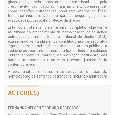
globalização, pela mobilidade internacional e pelo
crescimento das disputas transnacionais, compreender
como decisões estrangeiras produzem efeitos no Brasil
tornou-se indispensável para garantir segurança jurídica,
efetividade processual e proteção de direitos.
Esta obra oferece uma análise completa, objetiva e
atualizada do procedimento de homologação de sentença
estrangeira perante o Superior Tribunal de Justiça (STJ),
examinando os fundamentos constitucionais, os requisitos
legais, o juízo de delibação, os limites da ordem pública e a
vedação ao reexame do mérito, à luz de todo o arcabouço
jurídico aplicável à matéria, da legislação pertinente, das
normas internacionais e da mais relevante jurisprudência
contemporânea.
A obra analisa os temas mais relevantes e atuais da
homologação de sentença estrangeira, incluindo arbitragem
internacional, cooperação jurídica internacional,
reconhecimento e execução de decisões estrangeiras,
Convenção da Haia de 2019, direito de família internacional,
AUTOR(ES)
sucessões, direitos humanos e efeitos registrais das
decisões homologadas. Com abordagem prática,
contemporânea e comparada, o livro também examina
FERNANDA NELSEN TEODORO DECESARO
diferentes sistemas jurídicos internacionais e os modelos
adotados por outros países para o reconhecimento de