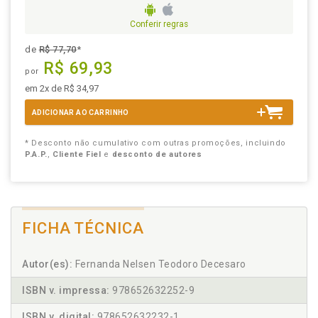
Conferir regras
de
R$ 77,70
*
R$ 69,93
por
em 2x de R$ 34,97
ADICIONAR AO CARRINHO
* Desconto não cumulativo com outras promoções, incluindo
P.A.P.
,
Cliente Fiel
e
desconto de autores
FICHA TÉCNICA
Autor(es):
Fernanda Nelsen Teodoro Decesaro
ISBN v. impressa:
978652632252-9
ISBN v. digital:
978652632232-1