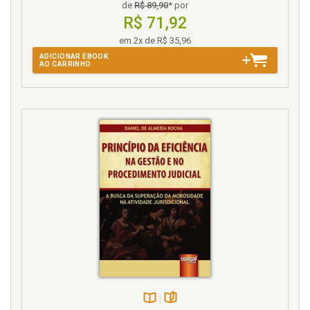
de
R$ 89,90
* por
Petição inicial: estrutura recomendada, p. 41
R$ 71,92
Homologação no Superior Tribunal de Justiça.
em 2x de R$ 35,96
Pontos críticos que merecem atenção do advogado,
p. 45
ADICIONAR EBOOK
AO CARRINHO
Homologação no Superior Tribunal de Justiça.
Requisitos formais indispensáveis, p. 40
Homologação parcial e homologação de decisões
administrativas, p. 55
Homologação. Fundamento constitucional da
homologação, p. 19
J
Juízo de delibação e vedação ao reexame do mérito,
p. 37
L
Lei de Introdução às Normas do Direito Brasileiro, p.
23