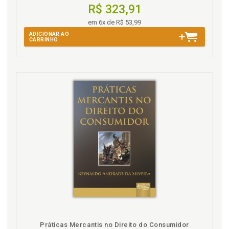
R$ 323,91
Samuel Henrique Silva Favorito Brandão
em 6x de R$ 53,99
Sandra Bauermann
ADICIONAR AO
Sulamita Bezerra Pacheco
CARRINHO
Teilor Santana da Silva
Tiago Roa Ovelar
Vinicius Pedrosa Santos
Vitor Guglinski
Yuri Alvarenga Maringues de Aquino
Zeno Luis Quadros Junior
Práticas Mercantis no Direito do Consumidor