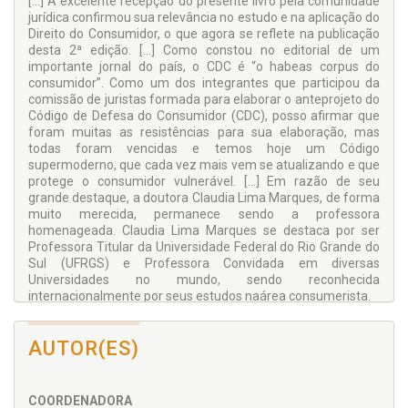
[...] A excelente recepção do presente livro pela comunidade
jurídica confirmou sua relevância no estudo e na aplicação do
Direito do Consumidor, o que agora se reflete na publicação
desta 2ª edição. [...] Como constou no editorial de um
importante jornal do país, o CDC é “o habeas corpus do
consumidor”. Como um dos integrantes que participou da
comissão de juristas formada para elaborar o anteprojeto do
Código de Defesa do Consumidor (CDC), posso afirmar que
foram muitas as resistências para sua elaboração, mas
todas foram vencidas e temos hoje um Código
supermoderno, que cada vez mais vem se atualizando e que
protege o consumidor vulnerável. [...] Em razão de seu
grande destaque, a doutora Claudia Lima Marques, de forma
muito merecida, permanece sendo a professora
homenageada. Claudia Lima Marques se destaca por ser
Professora Titular da Universidade Federal do Rio Grande do
Sul (UFRGS) e Professora Convidada em diversas
Universidades no mundo, sendo reconhecida
internacionalmente por seus estudos naárea consumerista.
Antonio Herman de Vasconcellos e Benjamin
Ministro do Superior Tribunal de Justiça. Eleito, por
AUTOR(ES)
aclamação, presidente do Superior Tribunal de Justiça para o
biênio 2024-2026.
Além disso, no ano de 2026 nossa homenageada foi
COORDENADORA