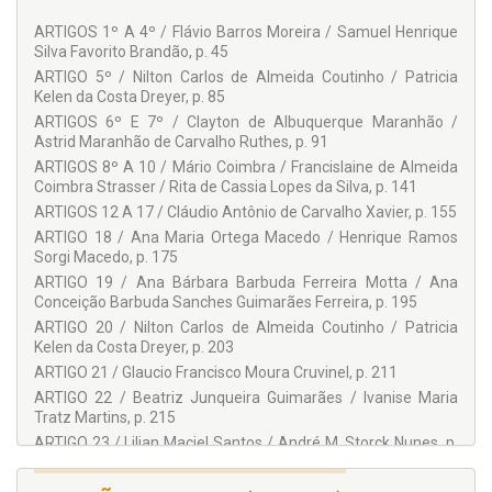
(UENP). Membra fundadora do Instituto Paranaense de
ARTIGOS 1º A 4º / Flávio Barros Moreira / Samuel Henrique
Direito Processual (IPDP). Diretora de Penal Internacional da
Silva Favorito Brandão, p. 45
União Ibero-americano de Juízes (UIJ). Atualmente é
Desembargadora Substituta do Tribunal de Justiça do
ARTIGO 5º / Nilton Carlos de Almeida Coutinho / Patricia
Estado do Paraná. Presidente da Assessoria Especial de
Kelen da Costa Dreyer, p. 85
Estudo e Pesquisa da Associação Brasileira das Mulheres de
ARTIGOS 6º E 7º / Clayton de Albuquerque Maranhão /
Carreiras Jurídicas – ABMCJ do Paraná. Autora de diversos
Astrid Maranhão de Carvalho Ruthes, p. 91
livros e artigos. ORCID:
https://orcid.org/0000-0002-1900-
ARTIGOS 8º A 10 / Mário Coimbra / Francislaine de Almeida
1666
.
Coimbra Strasser / Rita de Cassia Lopes da Silva, p. 141
ARTIGOS 12 A 17 / Cláudio Antônio de Carvalho Xavier, p. 155
COLABORADORES:
ARTIGO 18 / Ana Maria Ortega Macedo / Henrique Ramos
Sorgi Macedo, p. 175
Adriano Menechini
ARTIGO 19 / Ana Bárbara Barbuda Ferreira Motta / Ana
Adriano Vieira de Lima
Conceição Barbuda Sanches Guimarães Ferreira, p. 195
Alexandre Walmott Borges
ARTIGO 20 / Nilton Carlos de Almeida Coutinho / Patricia
Kelen da Costa Dreyer, p. 203
Américo Ribeiro Magro
ARTIGO 21 / Glaucio Francisco Moura Cruvinel, p. 211
Amin Abil Russ Neto
ARTIGO 22 / Beatriz Junqueira Guimarães / Ivanise Maria
Tratz Martins, p. 215
Ana Bárbara Barbuda Ferreira Motta
ARTIGO 23 / Lilian Maciel Santos / André M. Storck Nunes, p.
Ana Claudia Lorenzetti Mendes
225
Ana Conceição Barbuda Sanches Guimarães Ferreira
ARTIGO 24 / Adriano Vieira de Lima / Rodrigo de Lima