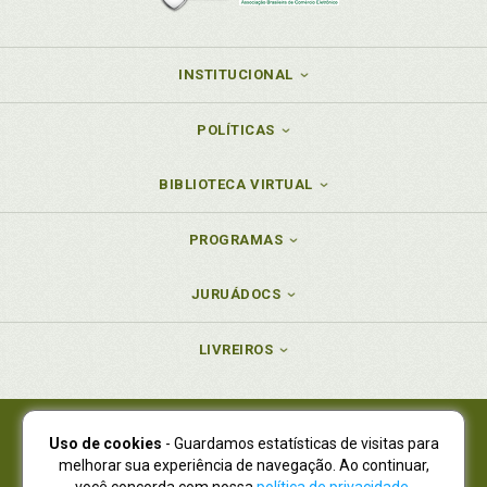
INSTITUCIONAL
POLÍTICAS
BIBLIOTECA VIRTUAL
PROGRAMAS
JURUÁDOCS
LIVREIROS
Uso de cookies
- Guardamos estatísticas de visitas para
Juruá Editora Ltda., CNPJ 77.535.508/0001-19
melhorar sua experiência de navegação. Ao continuar,
Juruá Informática Ltda., CNPJ 01.701.561/0001-80