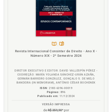
ARTIGO 107 / Vitor Guglinski, p. 921
Moacir Henrique Júnior
ARTIGO 108 (VETADO), p. 925
Moema Santana Silva
ARTIGOS 109 A 119 / Andrey Maia Gadelha, p. 927
Nilton Carlos de Almeida Coutinho
REFERÊNCIAS, p. 941
Osvaldo de Freitas Fogatti
Oto Luiz Sponholz Júnior
Patrícia Ceni
Patricia Kelen da Costa Dreyer
Disponível
páginas
Revista Internacional Consinter de Direito - Ano X -
Patrícia Reinert Lang
na
Número XIX - 2º Semestre 2024
B.V.
Pedro Ivo Andrade
Priscilla Paula de Oliveira Prado
DIRETOR EXECUTIVO E EDITOR: DAVID VALLESPÍN PÉREZ -
Rita de Cássia Lopes da Silva
CODIREÇÃO: MARÍA YOLANDA SÁNCHEZ-URÁN AZAÑA,
GERMÁN BARREIRO GONZÁLEZ, GONÇALO S. DE MELO
Roberto Carlos Alves de Oliveira Júnior
BANDEIRA (IN MEMORIAM), ANTÔNIO CÉSAR BOCHENEK
Robervani Pierin do Prado
ISSN:
2183-6396-00019
Páginas:
896
Rodrigo da Guia Silva
Publicado em:
11/12/2024
Rodrigo de Lima Mosimann
VERSÃO IMPRESSA
Salomão A. Z. Spencer Elesbon
de
R$ 359,90
* por