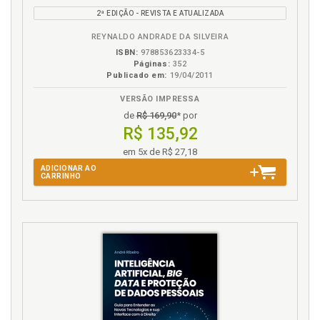
2ª EDIÇÃO - REVISTA E ATUALIZADA
REYNALDO ANDRADE DA SILVEIRA
ISBN:
978853623334-5
Páginas:
352
Publicado em:
19/04/2011
VERSÃO IMPRESSA
de
R$ 169,90
* por
R$ 135,92
em 5x de R$ 27,18
ADICIONAR AO
CARRINHO