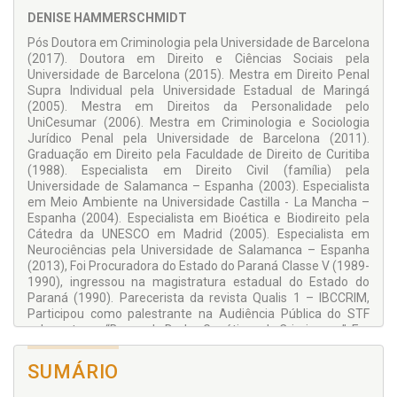
nomeada para o cargo de desembargadora do TJRS pelo
DENISE HAMMERSCHMIDT
critério do quinto constitucional. Claudia Lima Marques
ocupará a vaga destinada à advocacia. Essa ascensão coroa
Pós Doutora em Criminologia pela Universidade de Barcelona
uma trajetória de excelência acadêmica e profissional,
(2017). Doutora em Direito e Ciências Sociais pela
honrando a advocacia gaúcha. Sua chegada ao Tribunal de
Universidade de Barcelona (2015). Mestra em Direito Penal
Justiça do Rio Grande do Sul não apenas engrandece a
Supra Individual pela Universidade Estadual de Maringá
magistratura, mas também renova a certeza de que o direito
(2005). Mestra em Direitos da Personalidade pelo
continuará sendo aplicado com a sensibilidade, o
UniCesumar (2006). Mestra em Criminologia e Sociologia
brilhantismo e o compromisso humanitário que sempre
Jurídico Penal pela Universidade de Barcelona (2011).
marcaram sua carreira.
Graduação em Direito pela Faculdade de Direito de Curitiba
(1988). Especialista em Direito Civil (família) pela
Universidade de Salamanca – Espanha (2003). Especialista
em Meio Ambiente na Universidade Castilla - La Mancha –
Espanha (2004). Especialista em Bioética e Biodireito pela
Cátedra da UNESCO em Madrid (2005). Especialista em
Neurociências pela Universidade de Salamanca – Espanha
(2013), Foi Procuradora do Estado do Paraná Classe V (1989-
1990), ingressou na magistratura estadual do Estado do
Paraná (1990). Parecerista da revista Qualis 1 – IBCCRIM,
Participou como palestrante na Audiência Pública do STF
sobre o tema “Banco de Dados Genéticos de Criminosos”. Ex-
membra do Conselho Penitenciário do Paraná (COPEN)
(2012-2013) e do Fundo Penitenciário do Estado do Paraná
SUMÁRIO
(FUPEN) (2012-2013). Professora Visitante do Programa de
Mestrado e Doutorado da Universidade Norte Pioneiro