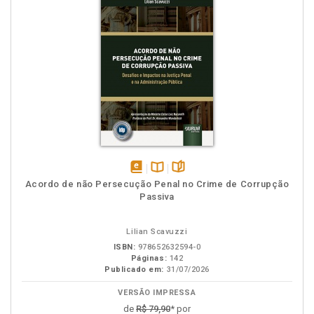
disponível
Disponível
páginas
Acordo de não Persecução Penal no Crime de Corrupção
em
na
Passiva
eBook
B.V.
Lilian Scavuzzi
ISBN:
978652632594-0
Páginas:
142
Publicado em:
31/07/2026
VERSÃO IMPRESSA
de
R$ 79,90
* por