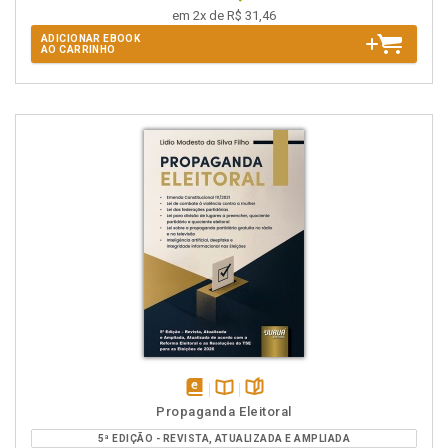
em 2x de R$ 31,46
ADICIONAR EBOOK
AO CARRINHO
disponível
Disponível
páginas
Propaganda Eleitoral
em
na
5ª EDIÇÃO - REVISTA, ATUALIZADA E AMPLIADA
eBook
B.V.