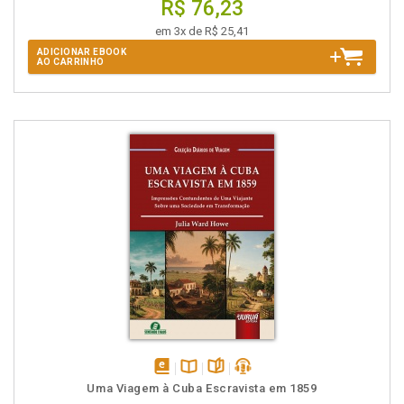
R$ 76,23
em 3x de R$ 25,41
ADICIONAR EBOOK
AO CARRINHO
disponível
Disponível
páginas
podcast
Uma Viagem à Cuba Escravista em 1859
em
na