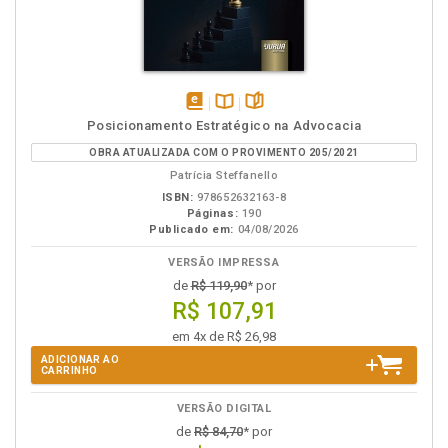
disponível
Disponível
páginas
Posicionamento Estratégico na Advocacia
em
na
OBRA ATUALIZADA COM O PROVIMENTO 205/2021
eBook
B.V.
Patrícia Steffanello
ISBN:
978652632163-8
Páginas:
190
Publicado em:
04/08/2026
VERSÃO IMPRESSA
de
R$ 119,90
* por
R$ 107,91
em 4x de R$ 26,98
ADICIONAR AO
CARRINHO
VERSÃO DIGITAL
de
R$ 84,70
* por