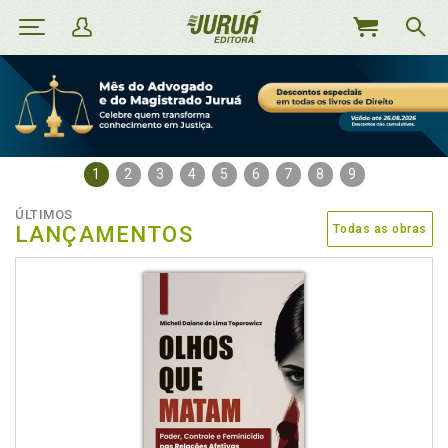
MEU
CARRINHO
1
2
3
4
5
6
7
8
9
ÚLTIMOS
LANÇAMENTOS
Todas as obras