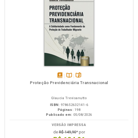
disponível
Disponível
páginas
Proteção Previdenciária Transnacional
em
na
eBook
B.V.
Glaucia Trevisanutto
ISBN:
978652632141-6
Páginas:
198
Publicado em:
05/08/2026
VERSÃO IMPRESSA
de
R$ 149,90
* por