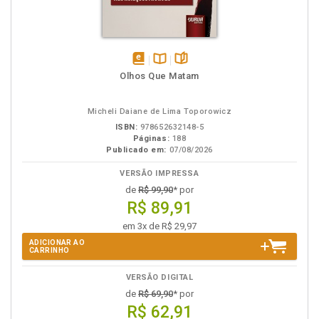
disponível
Disponível
páginas
Olhos Que Matam
em
na
eBook
B.V.
Micheli Daiane de Lima Toporowicz
ISBN:
978652632148-5
Páginas:
188
Publicado em:
07/08/2026
VERSÃO IMPRESSA
de
R$ 99,90
* por
R$ 89,91
em 3x de R$ 29,97
ADICIONAR AO
CARRINHO
VERSÃO DIGITAL
de
R$ 69,90
* por
R$ 62,91