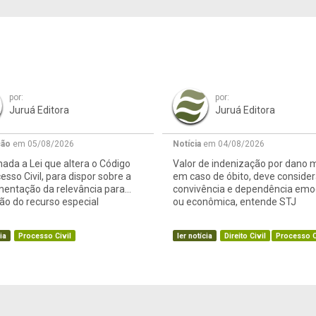
por:
por:
Juruá Editora
Juruá Editora
ção
em 05/08/2026
Notícia
em 04/08/2026
ada a Lei que altera o Código
Valor de indenização por dano m
esso Civil, para dispor sobre a
em caso de óbito, deve consider
mentação da relevância para
convivência e dependência emo
o do recurso especial
ou econômica, entende STJ
ia
Processo Civil
ler notícia
Direito Civil
Processo C