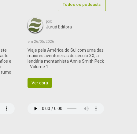
Todos os podcasts
por:
Juruá Editora
em 26/05/2026
este
Viaje pela América do Sul com uma das
vasto
maiores aventureiras do século XX, a
afios e
lendária montanhista Annie Smith Peck
r
- Volume 1
a rumo
Ver obra