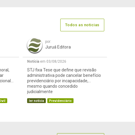
Todos as noticias
por:
Juruá Editora
Notícia
em 03/08/2026
oral,
STJ fixa Tese que define que revisão
ar
administrativa pode cancelar benefício
cional
previdenciário por incapacidade,
mesmo quando concedido
judicialmente
ivil
ler notícia
Previdenciário