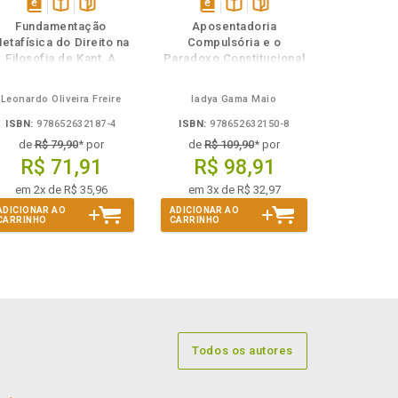
disponível
Disponível
páginas
disponível
Disponível
páginas
Fundamentação
Aposentadoria
em
na
em
na
etafísica do Direito na
Compulsória e o
eBook
B.V.
eBook
B.V.
Filosofia de Kant, A
Paradoxo Constitucional
do Etarismo
Leonardo Oliveira Freire
Iadya Gama Maio
ISBN:
978652632187-4
ISBN:
978652632150-8
de
R$ 79,90
* por
de
R$ 109,90
* por
R$ 71,91
R$ 98,91
em 2x de R$ 35,96
em 3x de R$ 32,97
ADICIONAR AO
ADICIONAR AO
CARRINHO
CARRINHO
Todos os autores