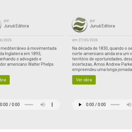
por:
por:
Juruá Editora
Juruá Editora
6/2026
em 27/05/2026
o mediterrâneo à movimentada
Na década de 1830, quando o o
 da Inglaterra em 1893,
norte-americano ainda era um 
nhando o advogado e
território de oportunidades, des
ador americano Walter Phelps
incertezas, Amos Andrew Parke
empreendeu uma longa jornad
às terras de fronteira
bra
Ver obra