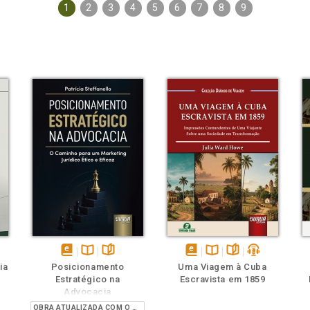
1
2
3
4
5
6
7
8
9
ém
ambém
Folheie
Também
Também
Folheie
s
disponível
Disponível
páginas
disponível
Disponível
páginas
podcast
ia
Posicionamento
Uma Viagem à Cuba
em
na
em
na
Estratégico na
Escravista em 1859
eBook
B.V.
eBook
B.V.
Advocacia
OBRA ATUALIZADA COM O PROVIMENTO 205/2021