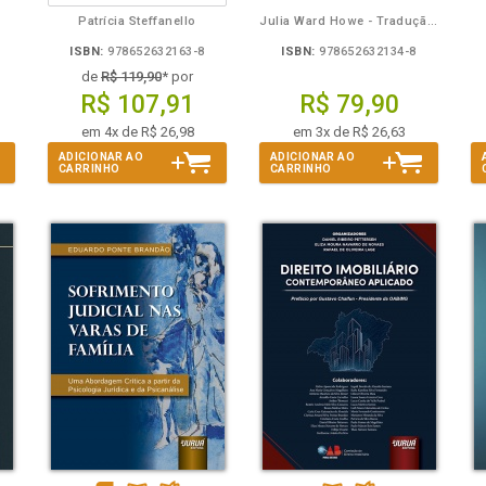
Patrícia Steffanello
Julia Ward Howe - Tradução: Osvaldo Ferreira de Carvalho
ISBN:
978652632163-8
ISBN:
978652632134-8
de
R$ 119,90
* por
R$ 107,91
R$ 79,90
em 4x de R$ 26,98
em 3x de R$ 26,63
ADICIONAR AO
ADICIONAR AO
CARRINHO
CARRINHO