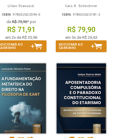
Lilian Scavuzzi
Caio R. Schechner
ISBN:
978652632594-0
ISBN:
978652632181-2
de
R$ 79,90
* por
R$ 71,91
R$ 79,90
em 2x de R$ 35,96
em 3x de R$ 26,63
ADICIONAR AO
ADICIONAR AO
CARRINHO
CARRINHO