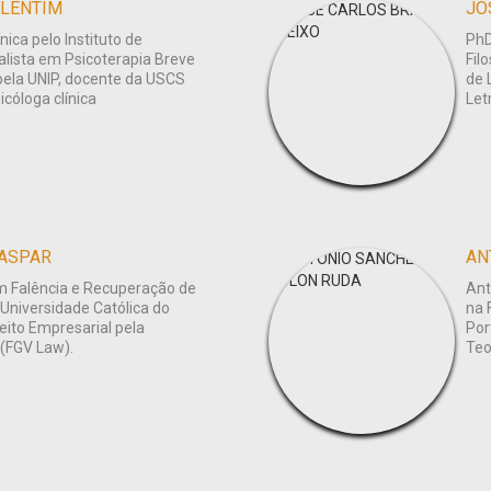
ALENTIM
JO
nica pelo Instituto de
PhD
alista em Psicoterapia Breve
Fil
pela UNIP, docente da USCS
de 
icóloga clínica
Let
ASPAR
AN
m Falência e Recuperação de
Ant
 Universidade Católica do
na 
ito Empresarial pela
Por
 (FGV Law).
Teo