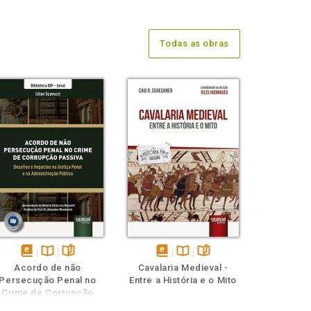
Todas as obras
disponível
Disponível
páginas
disponível
Disponível
páginas
Acordo de não
Cavalaria Medieval -
em
na
em
na
Persecução Penal no
Entre a História e o Mito
eBook
B.V.
eBook
B.V.
Crime de Corrupção
Passiva