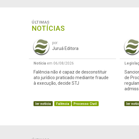
ÚLTIMAS
NOTÍCIAS
por:
Juruá Editora
Notícia
em 06/08/2026
Legisla
Falência não é capaz de desconstituir
Sancion
ato jurídico praticado mediante fraude
de Proc
à execução, decide STJ
regula
admissã
ler notícia
Falência
Processo Civil
ler notíc