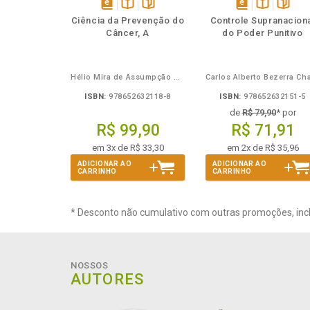
Também
Também
Folheie
Também
Folheie
Tamb
T
disponível
Disponível
páginas
disponível
Disponível
página
Ciência da Prevenção do
Controle Supranacion
em
na
em
na
Câncer, A
do Poder Punitivo
eBook
B.V.
eBook
B.V.
Hélio Mira de Assumpção Junior
ISBN:
978652632118-8
ISBN:
978652632151-5
de
R$ 79,90
* por
R$ 99,90
R$ 71,91
em 3x de R$ 33,30
em 2x de R$ 35,96
ADICIONAR AO
ADICIONAR AO
CARRINHO
CARRINHO
* Desconto não cumulativo com outras promoções, inc
NOSSOS
AUTORES