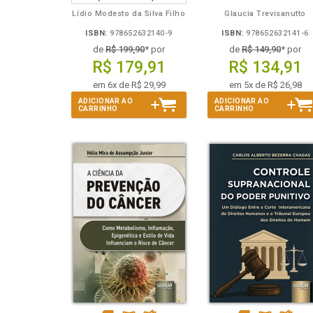
Lídio Modesto da Silva Filho
Glaucia Trevisanutto
ISBN:
978652632140-9
ISBN:
978652632141-6
de
R$ 199,90
* por
de
R$ 149,90
* por
R$ 179,91
R$ 134,91
em 6x de R$ 29,99
em 5x de R$ 26,98
ADICIONAR AO
ADICIONAR AO
CARRINHO
CARRINHO