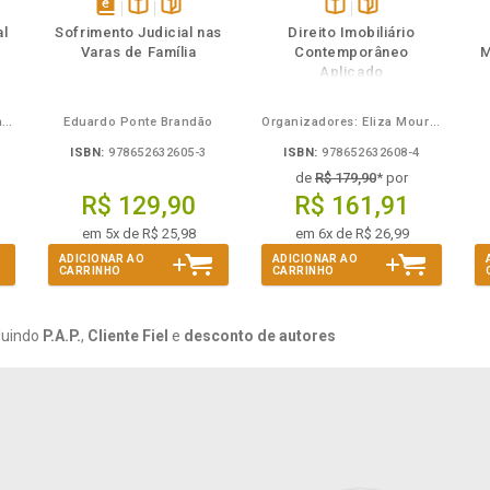
ém
ambém
Folheie
Também
Também
Folheie
s
disponível
Disponível
páginas
Disponível
páginas
al
Sofrimento Judicial nas
Direito Imobiliário
em
na
na
Varas de Família
Contemporâneo
M
eBook
B.V.
B.V.
Aplicado
Carlos Alberto Bezerra Chagas
Eduardo Ponte Brandão
Organizadores: Eliza Moura Navarro de Novaes, Rafael de Oliveira Lage, Daniel Ribeiro Pettersen
ISBN:
978652632605-3
ISBN:
978652632608-4
de
R$ 179,90
* por
R$ 129,90
R$ 161,91
em 5x de R$ 25,98
em 6x de R$ 26,99
ADICIONAR AO
ADICIONAR AO
CARRINHO
CARRINHO
luindo
P.A.P.
,
Cliente Fiel
e
desconto de autores