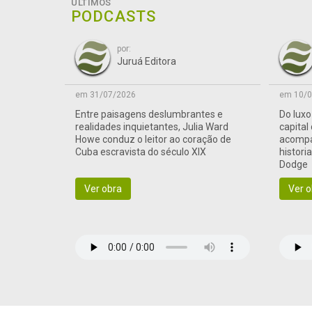
ÚLTIMOS
PODCASTS
por:
Juruá Editora
em 31/07/2026
em 10/0
Entre paisagens deslumbrantes e
Do lux
realidades inquietantes, Julia Ward
capital
Howe conduz o leitor ao coração de
acompa
Cuba escravista do século XIX
histori
Dodge
Ver obra
Ver o