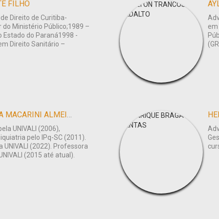
E FILHO
AY
e Direito de Curitiba-
Adv
 do Ministério Público;1989 –
em 
o Estado do Paraná1998 -
Púb
m Direito Sanitário –
(GR
ANNA PAULA GENOEFA MACARINI ALMEIDA
HE
ela UNIVALI (2006),
Adv
quiatria pelo IPq-SC (2011).
Ges
a UNIVALI (2022). Professora
cur
NIVALI (2015 até atual).