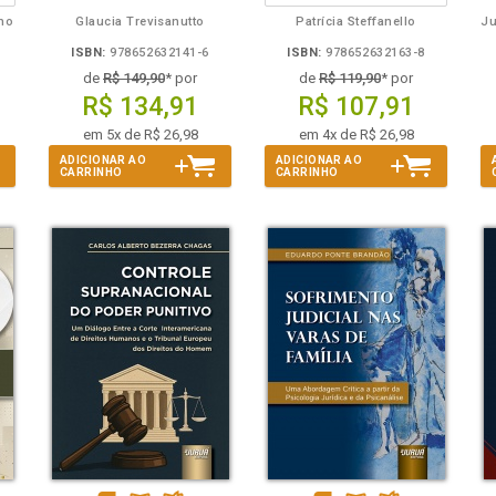
lho
Glaucia Trevisanutto
Patrícia Steffanello
ISBN:
978652632141-6
ISBN:
978652632163-8
de
R$ 149,90
* por
de
R$ 119,90
* por
R$ 134,91
R$ 107,91
em 5x de R$ 26,98
em 4x de R$ 26,98
ADICIONAR AO
ADICIONAR AO
CARRINHO
CARRINHO