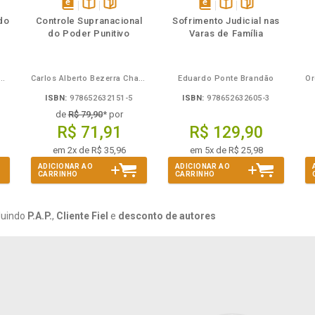
mbém
Folheie
Também
Também
Folheie
s
disponível
Disponível
páginas
disponível
Disponível
páginas
do
Controle Supranacional
Sofrimento Judicial nas
em
na
em
na
do Poder Punitivo
Varas de Família
eBook
B.V.
eBook
B.V.
Mira de Assumpção Junior
Carlos Alberto Bezerra Chagas
Eduardo Ponte Brandão
ISBN:
978652632151-5
ISBN:
978652632605-3
de
R$ 79,90
* por
R$ 71,91
R$ 129,90
em 2x de R$ 35,96
em 5x de R$ 25,98
ADICIONAR AO
ADICIONAR AO
CARRINHO
CARRINHO
luindo
P.A.P.
,
Cliente Fiel
e
desconto de autores