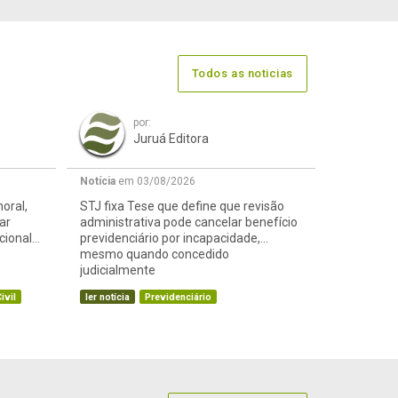
Todos as noticias
por:
Juruá Editora
Notícia
em 03/08/2026
oral,
STJ fixa Tese que define que revisão
ar
administrativa pode cancelar benefício
cional
previdenciário por incapacidade,
mesmo quando concedido
judicialmente
ivil
ler notícia
Previdenciário