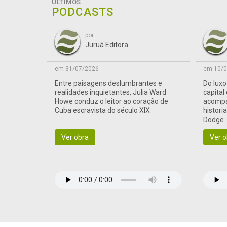
ÚLTIMOS
PODCASTS
por:
Juruá Editora
em 31/07/2026
em 10/0
Entre paisagens deslumbrantes e
Do lux
realidades inquietantes, Julia Ward
capital
Howe conduz o leitor ao coração de
acompa
Cuba escravista do século XIX
histori
Dodge
Ver obra
Ver o