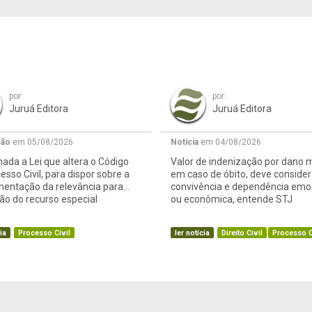
por:
por:
Juruá Editora
Juruá Editora
ção
em 05/08/2026
Notícia
em 04/08/2026
ada a Lei que altera o Código
Valor de indenização por dano m
esso Civil, para dispor sobre a
em caso de óbito, deve consider
mentação da relevância para
convivência e dependência emo
o do recurso especial
ou econômica, entende STJ
ia
Processo Civil
ler notícia
Direito Civil
Processo C