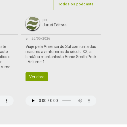
Todos os podcasts
por:
Juruá Editora
em 26/05/2026
este
Viaje pela América do Sul com uma das
vasto
maiores aventureiras do século XX, a
afios e
lendária montanhista Annie Smith Peck
r
- Volume 1
a rumo
Ver obra