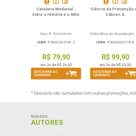
Também
Também
Folheie
Também
Também
Folheie
Ta
disponível
Disponível
páginas
disponível
Disponível
página
Cavalaria Medieval -
Ciência da Prevenção 
em
na
em
na
Entre a História e o Mito
Câncer, A
eBook
B.V.
eBook
B.V.
Caio R. Schechner
Hélio 
ISBN:
978652632181-2
ISBN:
978652632118-8
R$ 79,90
R$ 99,90
em 3x de R$ 26,63
em 3x de R$ 33,30
ADICIONAR AO
ADICIONAR AO
CARRINHO
CARRINHO
* Desconto não cumulativo com outras promoções, inc
NOSSOS
AUTORES