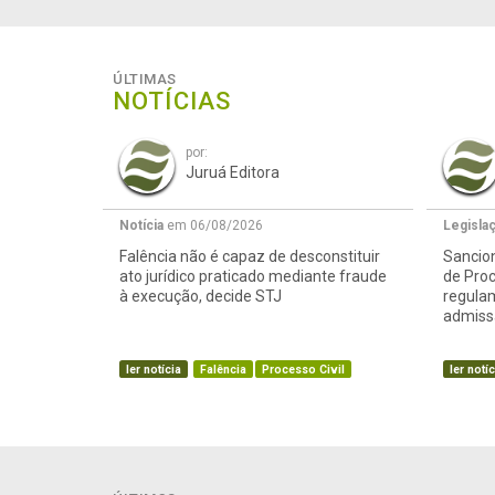
ÚLTIMAS
NOTÍCIAS
por:
Juruá Editora
Notícia
em 06/08/2026
Legisla
Falência não é capaz de desconstituir
Sancion
ato jurídico praticado mediante fraude
de Proc
à execução, decide STJ
regula
admissã
ler notícia
Falência
Processo Civil
ler notíc