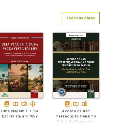
Todas as obras
disponível
Disponível
páginas
podcast
disponível
Disponível
páginas
Uma Viagem à Cuba
Acordo de não
em
na
em
na
Escravista em 1859
Persecução Penal no
eBook
B.V.
eBook
B.V.
Crime de Corrupção
Passiva