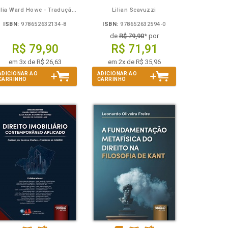
Julia Ward Howe - Tradução: Osvaldo Ferreira de Carvalho
Lilian Scavuzzi
ISBN:
978652632134-8
ISBN:
978652632594-0
de
R$ 79,90
* por
R$ 79,90
R$ 71,91
em 3x de R$ 26,63
em 2x de R$ 35,96
ADICIONAR AO
ADICIONAR AO
CARRINHO
CARRINHO