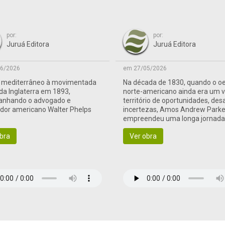
por:
por:
Juruá Editora
Juruá Editora
6/2026
em 27/05/2026
o mediterrâneo à movimentada
Na década de 1830, quando o o
 da Inglaterra em 1893,
norte-americano ainda era um 
nhando o advogado e
território de oportunidades, des
ador americano Walter Phelps
incertezas, Amos Andrew Parke
empreendeu uma longa jornad
às terras de fronteira
bra
Ver obra