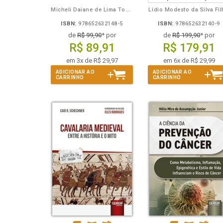
Micheli Daiane de Lima Toporowicz
Lídio Modesto da Silva Fi
ISBN:
978652632148-5
ISBN:
978652632140-9
de
R$ 99,90
* por
de
R$ 199,90
* por
R$ 89,91
R$ 179,91
em 3x de R$ 29,97
em 6x de R$ 29,99
ADICIONAR AO
ADICIONAR AO
CARRINHO
CARRINHO