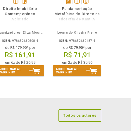
Disponível
páginas
disponível
Disponível
páginas
Direito Imobiliário
Fundamentação
na
em
na
Contemporâneo
Metafísica do Direito na
B.V.
eBook
B.V.
Aplicado
Filosofia de Kant, A
Organizadores: Eliza Moura Navarro de Novaes, Rafael de Oliveira Lage, Daniel Ribeiro Pettersen
Leonardo Oliveira Freire
ISBN:
978652632608-4
ISBN:
978652632187-4
de
R$ 179,90
* por
de
R$ 79,90
* por
R$ 161,91
R$ 71,91
em 6x de R$ 26,99
em 2x de R$ 35,96
ADICIONAR AO
ADICIONAR AO
CARRINHO
CARRINHO
Todos os autores