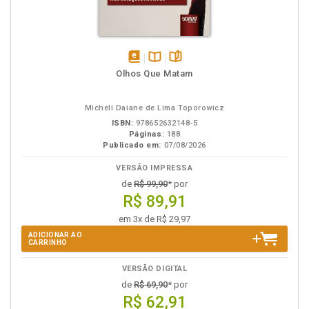
disponível
Disponível
páginas
Olhos Que Matam
em
na
eBook
B.V.
Micheli Daiane de Lima Toporowicz
ISBN:
978652632148-5
Páginas:
188
Publicado em:
07/08/2026
VERSÃO IMPRESSA
de
R$ 99,90
* por
R$ 89,91
em 3x de R$ 29,97
ADICIONAR AO
CARRINHO
VERSÃO DIGITAL
de
R$ 69,90
* por
R$ 62,91