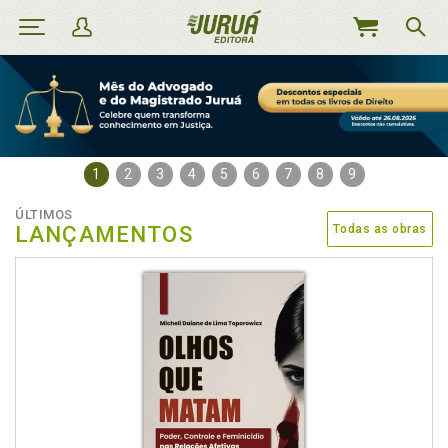
MEU
CARRINHO
1
2
3
4
5
6
7
8
9
ÚLTIMOS
LANÇAMENTOS
Todas as obras