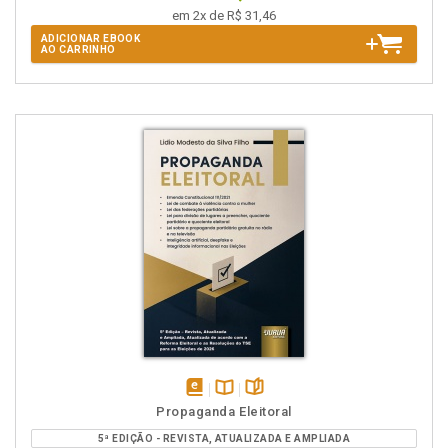
em 2x de R$ 31,46
ADICIONAR EBOOK
AO CARRINHO
disponível
Disponível
páginas
Propaganda Eleitoral
em
na
5ª EDIÇÃO - REVISTA, ATUALIZADA E AMPLIADA
eBook
B.V.