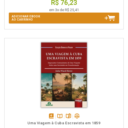
R$ 76,23
em 3x de R$ 25,41
ADICIONAR EBOOK
AO CARRINHO
disponível
Disponível
páginas
podcast
Uma Viagem à Cuba Escravista em 1859
em
na