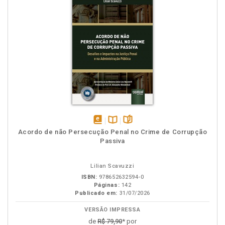
disponível
Disponível
páginas
Acordo de não Persecução Penal no Crime de Corrupção
em
na
Passiva
eBook
B.V.
Lilian Scavuzzi
ISBN:
978652632594-0
Páginas:
142
Publicado em:
31/07/2026
VERSÃO IMPRESSA
de
R$ 79,90
* por