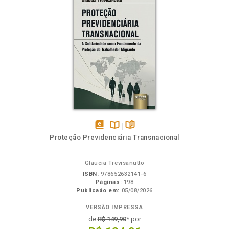
disponível
Disponível
páginas
Proteção Previdenciária Transnacional
em
na
eBook
B.V.
Glaucia Trevisanutto
ISBN:
978652632141-6
Páginas:
198
Publicado em:
05/08/2026
VERSÃO IMPRESSA
de
R$ 149,90
* por