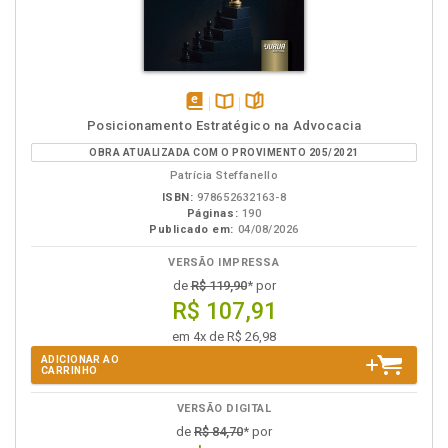
disponível
Disponível
páginas
Posicionamento Estratégico na Advocacia
em
na
OBRA ATUALIZADA COM O PROVIMENTO 205/2021
eBook
B.V.
Patrícia Steffanello
ISBN:
978652632163-8
Páginas:
190
Publicado em:
04/08/2026
VERSÃO IMPRESSA
de
R$ 119,90
* por
R$ 107,91
em 4x de R$ 26,98
ADICIONAR AO
CARRINHO
VERSÃO DIGITAL
de
R$ 84,70
* por