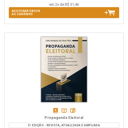
em 2x de R$ 31,46
ADICIONAR EBOOK
AO CARRINHO
disponível
Disponível
páginas
Propaganda Eleitoral
em
na
5ª EDIÇÃO - REVISTA, ATUALIZADA E AMPLIADA
eBook
B.V.