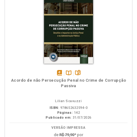
disponível
Disponível
páginas
Acordo de não Persecução Penal no Crime de Corrupção
em
na
Passiva
eBook
B.V.
Lilian Scavuzzi
ISBN:
978652632594-0
Páginas:
142
Publicado em:
31/07/2026
VERSÃO IMPRESSA
de
R$ 79,90
* por