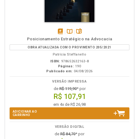
disponível
Disponível
páginas
Posicionamento Estratégico na Advocacia
em
na
OBRA ATUALIZADA COM O PROVIMENTO 205/2021
eBook
B.V.
Patrícia Steffanello
ISBN:
978652632163-8
Páginas:
190
Publicado em:
04/08/2026
VERSÃO IMPRESSA
de
R$ 119,90
* por
R$ 107,91
em 4x de R$ 26,98
ADICIONAR AO
CARRINHO
VERSÃO DIGITAL
de
R$ 84,70
* por