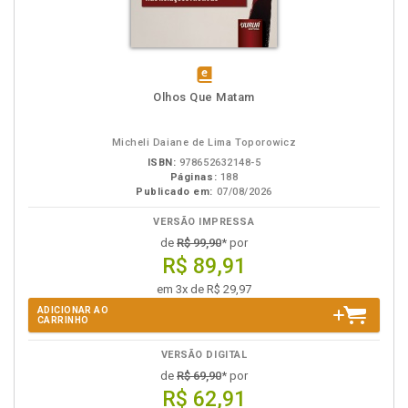
disponível
Olhos Que Matam
em
eBook
Micheli Daiane de Lima Toporowicz
ISBN:
978652632148-5
Páginas:
188
Publicado em:
07/08/2026
VERSÃO IMPRESSA
de
R$ 99,90
* por
R$ 89,91
em 3x de R$ 29,97
ADICIONAR AO
CARRINHO
VERSÃO DIGITAL
de
R$ 69,90
* por
R$ 62,91