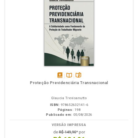
disponível
Disponível
páginas
Proteção Previdenciária Transnacional
em
na
eBook
B.V.
Glaucia Trevisanutto
ISBN:
978652632141-6
Páginas:
198
Publicado em:
05/08/2026
VERSÃO IMPRESSA
de
R$ 149,90
* por