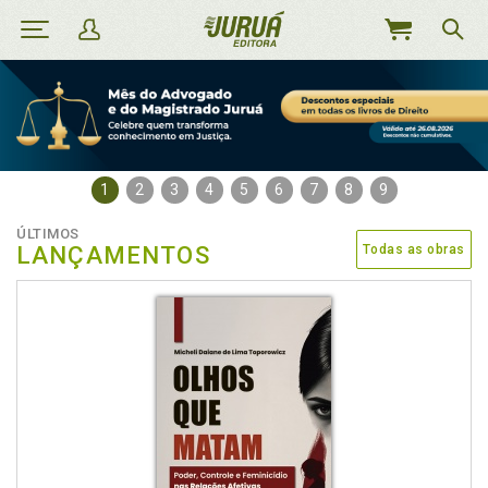
MEU
CARRINHO
1
2
3
4
5
6
7
8
9
ÚLTIMOS
LANÇAMENTOS
Todas as obras