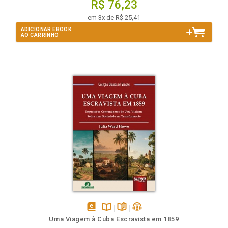
R$ 76,23
em 3x de R$ 25,41
ADICIONAR EBOOK
AO CARRINHO
disponível
Disponível
páginas
podcast
Uma Viagem à Cuba Escravista em 1859
em
na