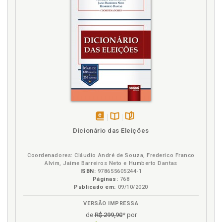
disponível
Disponível
páginas
Dicionário das Eleições
em
na
eBook
B.V.
Coordenadores: Cláudio André de Souza, Frederico Franco
Alvim, Jaime Barreiros Neto e Humberto Dantas
ISBN:
978655605244-1
Páginas:
768
Publicado em:
09/10/2020
VERSÃO IMPRESSA
de
R$ 299,90
* por