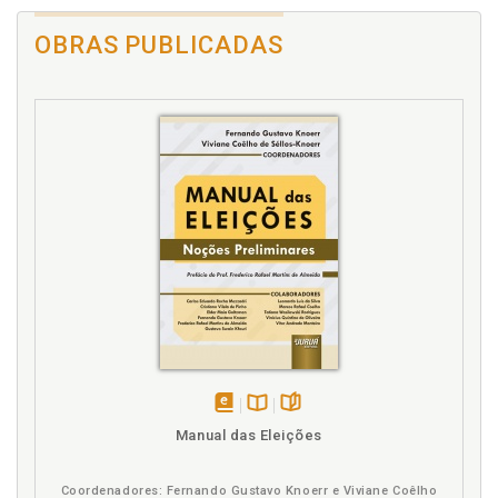
OBRAS PUBLICADAS
disponível
Disponível
páginas
Manual das Eleições
em
na
eBook
B.V.
Coordenadores: Fernando Gustavo Knoerr e Viviane Coêlho