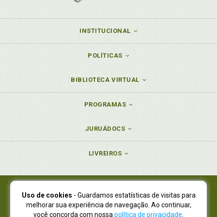
INSTITUCIONAL
POLÍTICAS
BIBLIOTECA VIRTUAL
PROGRAMAS
JURUÁDOCS
LIVREIROS
Uso de cookies
- Guardamos estatísticas de visitas para
Juruá Editora Ltda., CNPJ 77.535.508/0001-19
melhorar sua experiência de navegação. Ao continuar,
Juruá Informática Ltda., CNPJ 01.701.561/0001-80
você concorda com nossa
política de privacidade
.