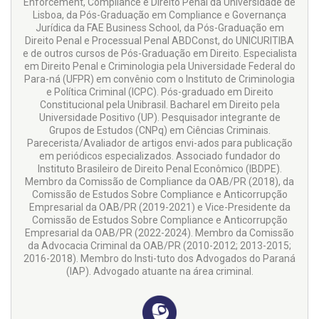
Enforcement, Compliance e Direito Penal da Universidade de
Lisboa, da Pós-Graduação em Compliance e Governança
Jurídica da FAE Business School, da Pós-Graduação em
Direito Penal e Processual Penal ABDConst, do UNICURITIBA
e de outros cursos de Pós-Graduação em Direito. Especialista
em Direito Penal e Criminologia pela Universidade Federal do
Para-ná (UFPR) em convênio com o Instituto de Criminologia
e Política Criminal (ICPC). Pós-graduado em Direito
Constitucional pela Unibrasil. Bacharel em Direito pela
Universidade Positivo (UP). Pesquisador integrante de
Grupos de Estudos (CNPq) em Ciências Criminais.
Parecerista/Avaliador de artigos envi-ados para publicação
em periódicos especializados. Associado fundador do
Instituto Brasileiro de Direito Penal Econômico (IBDPE).
Membro da Comissão de Compliance da OAB/PR (2018), da
Comissão de Estudos Sobre Compliance e Anticorrupção
Empresarial da OAB/PR (2019-2021) e Vice-Presidente da
Comissão de Estudos Sobre Compliance e Anticorrupção
Empresarial da OAB/PR (2022-2024). Membro da Comissão
da Advocacia Criminal da OAB/PR (2010-2012; 2013-2015;
2016-2018). Membro do Insti-tuto dos Advogados do Paraná
(IAP). Advogado atuante na área criminal.