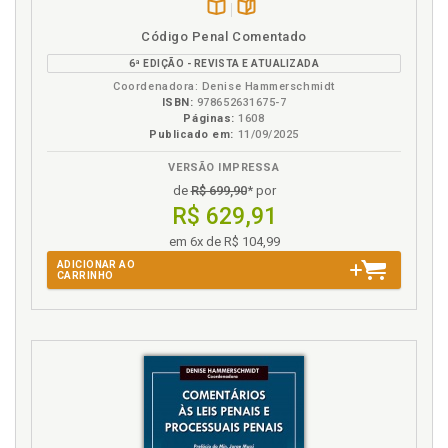
Disponível
páginas
Código Penal Comentado
na
6ª EDIÇÃO - REVISTA E ATUALIZADA
B.V.
Coordenadora: Denise Hammerschmidt
ISBN:
978652631675-7
Páginas:
1608
Publicado em:
11/09/2025
VERSÃO IMPRESSA
de
R$ 699,90
* por
R$ 629,91
em 6x de R$ 104,99
ADICIONAR AO
CARRINHO