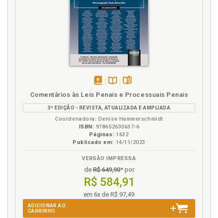
disponível
Disponível
páginas
Comentários às Leis Penais e Processuais Penais
em
na
3ª EDIÇÃO - REVISTA, ATUALIZADA E AMPLIADA
eBook
B.V.
Coordenadora: Denise Hammerschmidt
ISBN:
978652630637-6
Páginas:
1632
Publicado em:
14/11/2023
VERSÃO IMPRESSA
de
R$ 649,90
* por
R$ 584,91
em 6x de R$ 97,49
ADICIONAR AO
CARRINHO