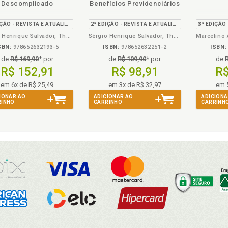
Descomplicado
Benefícios Previdenciários
eBook
B.V.
eBook
B.V.
2ª EDIÇÃO - REVISTA E ATUALIZADA
2ª EDIÇÃO - REVISTA E ATUALIZADA
Sérgio Henrique Salvador, Theodoro Vicente Agostinho
Sérgio Henrique Salvador, Theodoro Vicente Agostinho
SBN:
978652632193-5
ISBN:
978652632251-2
ISBN:
de
R$ 169,90
* por
de
R$ 109,90
* por
de
R$ 152,91
R$ 98,91
R$
em 6x de R$ 25,49
em 3x de R$ 32,97
em 
IONAR AO
ADICIONAR AO
ADICIONA
RINHO
CARRINHO
CARRINH