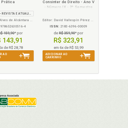
Prática
Consinter de Direito - Ano V
eBook
B.V.
B.V.
- Número IX - 2º Semestre
2019 - Estudos
3ª EDIÇÃO - REVISTA E ATUALIZADA
Contemporâneos
Marcelino Alves de Alcântara e Theodoro Vicente Agostinho
Editor: David Vallespín Pérez - Diretores: Germán Barreiro González, Gonçalo S. de Melo Bandeira e María Yolanda Sánchez-Urán Azaña
978652630516-4
ISSN:
2183-6396-00009
R$ 159,90
* por
de
R$ 359,90
* por
 143,91
R$ 323,91
5x de R$ 28,78
em 6x de R$ 53,99
R AO
ADICIONAR AO
O
CARRINHO