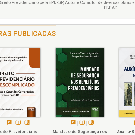
ireito Previdenciário pela EPD/SP, Autor e Co-autor de diversas obras e
EBRADI.
RAS PUBLICADAS
ém
olheie
Também
Folheie
disponível
Disponível
páginas
disponível
Disponível
páginas
reito Previdenciário
Mandado de Segurança nos
Auxílio-R
em
na
em
na