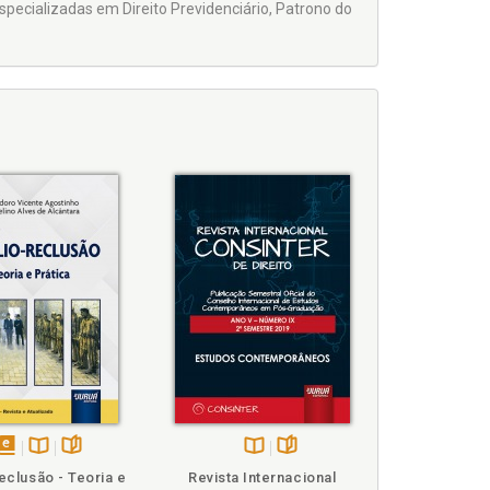
specializadas em Direito Previdenciário, Patrono do
disponível
Disponível
páginas
Disponível
páginas
eclusão - Teoria e
Revista Internacional
em
na
na