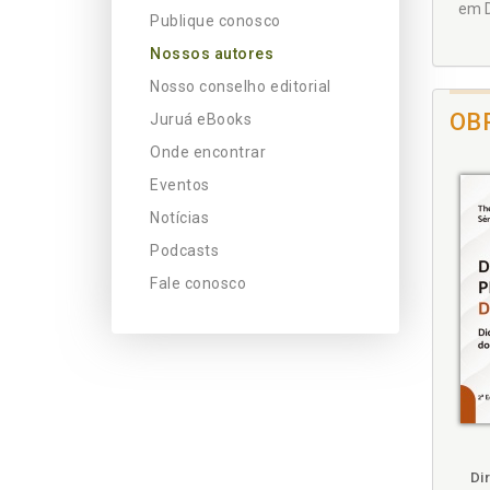
em D
Publique conosco
Nossos autores
Nosso conselho editorial
OB
Juruá eBooks
Onde encontrar
Eventos
Notícias
Podcasts
Fale conosco
m
mbém
Folheie
Também
Também
Folheie
Também
Tamb
F
Di