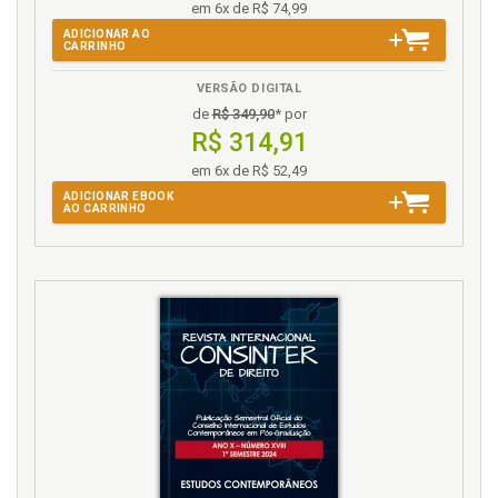
em 6x de R$ 74,99
ADICIONAR AO
CARRINHO
VERSÃO DIGITAL
de
R$ 349,90
* por
R$ 314,91
em 6x de R$ 52,49
ADICIONAR EBOOK
AO CARRINHO