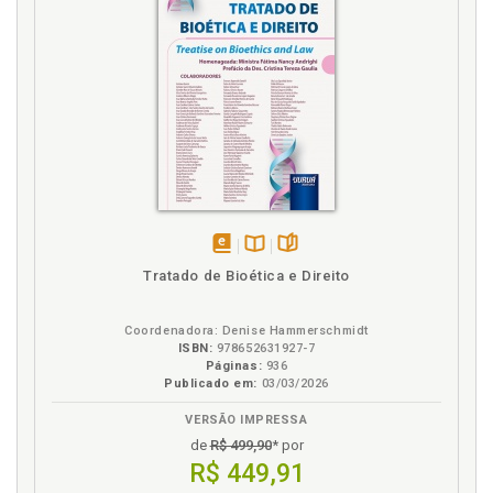
disponível
Disponível
páginas
Tratado de Bioética e Direito
em
na
eBook
B.V.
Coordenadora: Denise Hammerschmidt
ISBN:
978652631927-7
Páginas:
936
Publicado em:
03/03/2026
VERSÃO IMPRESSA
de
R$ 499,90
* por
R$ 449,91