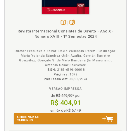
Disponível
páginas
Revista Internacional Consinter de Direito - Ano X -
na
Número XVIII - 1º Semestre 2024
B.V.
Diretor Executivo e Editor: David Vallespín Pérez - Codireção:
María Yolanda Sánchez-Urán Azaña, Germán Barreiro
González, Gonçalo S. de Melo Bandeira (In Memoriam),
Antônio César Bochenek
ISSN:
2183-6396-00018
Páginas:
1072
Publicado em:
30/06/2024
VERSÃO IMPRESSA
de
R$ 449,90
* por
R$ 404,91
em 6x de R$ 67,49
ADICIONAR AO
CARRINHO