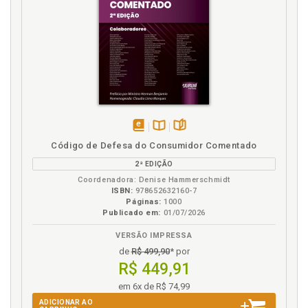
disponível
Disponível
páginas
Código de Defesa do Consumidor Comentado
em
na
2ª EDIÇÃO
eBook
B.V.
Coordenadora: Denise Hammerschmidt
ISBN:
978652632160-7
Páginas:
1000
Publicado em:
01/07/2026
VERSÃO IMPRESSA
de
R$ 499,90
* por
R$ 449,91
em 6x de R$ 74,99
ADICIONAR AO