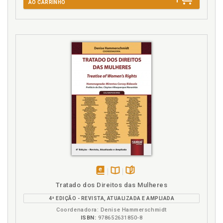
AO CARRINHO
disponível
Disponível
páginas
Tratado dos Direitos das Mulheres
em
na
4ª EDIÇÃO - REVISTA, ATUALIZADA E AMPLIADA
eBook
B.V.
Coordenadora: Denise Hammerschmidt
ISBN:
978652631850-8