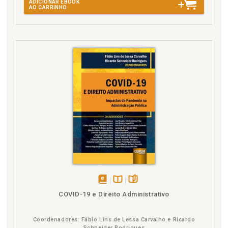
ADICIONAR EBOOK
AO CARRINHO
disponível
Disponível
páginas
COVID-19 e Direito Administrativo
em
na
eBook
B.V.
Coordenadores: Fábio Lins de Lessa Carvalho e Ricardo
Schneider Rodrigues