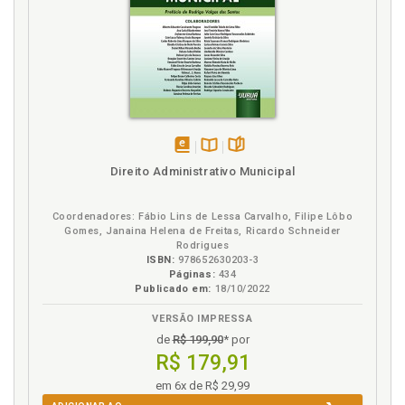
disponível
Disponível
páginas
Direito Administrativo Municipal
em
na
eBook
B.V.
Coordenadores: Fábio Lins de Lessa Carvalho, Filipe Lôbo
Gomes, Janaina Helena de Freitas, Ricardo Schneider
Rodrigues
ISBN:
978652630203-3
Páginas:
434
Publicado em:
18/10/2022
VERSÃO IMPRESSA
de
R$ 199,90
* por
R$ 179,91
em 6x de R$ 29,99