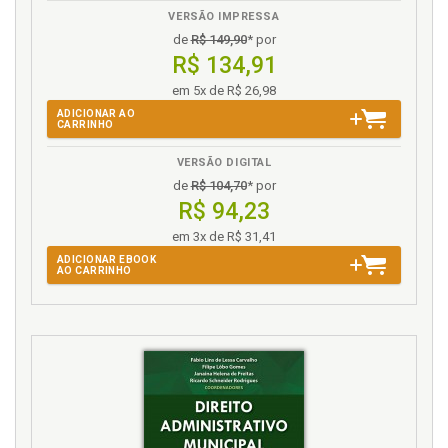
VERSÃO IMPRESSA
de
R$ 149,90
* por
R$ 134,91
em 5x de R$ 26,98
ADICIONAR AO
CARRINHO
VERSÃO DIGITAL
de
R$ 104,70
* por
R$ 94,23
em 3x de R$ 31,41
ADICIONAR EBOOK
AO CARRINHO