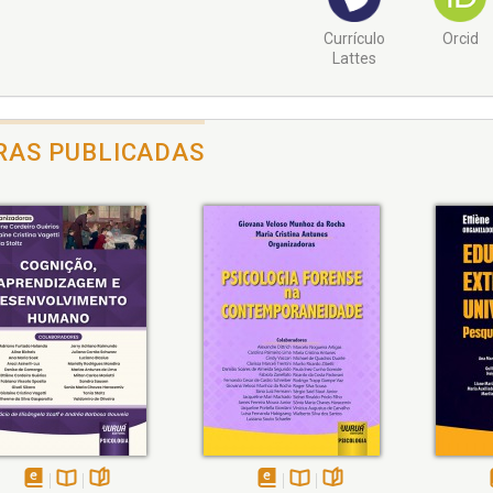
Currículo
Orcid
Lattes
RAS PUBLICADAS
ém
olheie