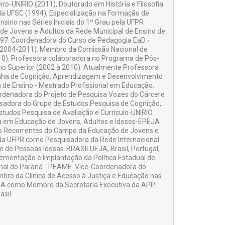
iro-UNIRIO (2011), Doutorado em História e Filosofia
a UFSC (1994), Especialização na Formação de
ino nas Séries Iniciais do 1º Grau pela UFPR
 de Jovens e Adultos da Rede Municipal de Ensino de
997. Coordenadora do Curso de Pedagogia EaD -
l (2004-2011). Membro da Comissão Nacional de
). Professora colaboradora no Programa de Pós-
no Superior (2002 à 2010). Atualmente Professora
ha de Cognição, Aprendizagem e Desenvolvimento
de Ensino - Mestrado Profissional em Educação.
rdenadora do Projeto de Pesquisa Vozes do Cárcere
isadora do Grupo de Estudos Pesquisa de Cognição,
udos Pesquisa de Avaliação e Currículo-UNIRIO.
sa em Educação de Jovens, Adultos e Idosos-EPEJA
s Recorrentes do Campo da Educação de Jovens e
e da UFPR como Pesquisadora da Rede Internacional
e de Pessoas Idosas-BRASILUEJA, Brasil, Portugal,
mentação e Implantação da Política Estadual de
enal do Paraná - PEAME. Vice-Coordenadora do
embro da Clínica de Acesso à Justiça e Educação nas
EJA como Membro da Secretaria Executiva da APP
asil.