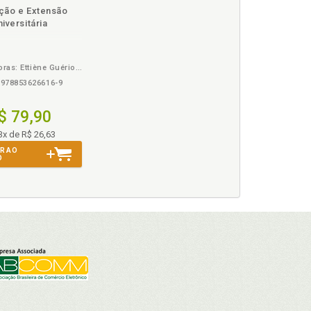
disponível
Disponível
páginas
ção e Extensão
em
na
iversitária
eBook
B.V.
Organizadoras: Ettiène Guérios e Tania Stoltz
978853626616-9
$ 79,90
3x de R$ 26,63
R AO
O