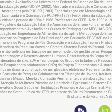
rrículo e Avaliação pela Universidade Federal do Estado do Rio de Jane
da Educação pela PUC-SP (2002), Mestrado em Educação e Ciências pel
Andragogos pela PUC-PR (1983). Especialização em Metodologia de Ens
),Licenciada em Química pela PUC-PR (1973). Foi Diretora da Educação
Curitiba no período de 1984 à 1986. Professora do CEEBJA de 1980 a 1
Magistério da Educação Infantil e Anos Iniciais do Ensino Fundamenta
mpanhamento e Avaliação dos Cursos de Pedagogia do MEC/UAB (2010
duação em Engenharia de Alimentos, na disciplina Metodologia do Ensi
anente no Programa de Pós-Graduação em Educação-PPGE/MD na Lin
mano e do Programa de Pós-Graduação em Educação: Teoria e Prática 
enadora da Pesquisa Vozes do Cárcere-Sistema Penal do Paraná. Coo
z e não violência em busca de um novo modelo de gestão penal. Pesqu
prendizagem e Desenvolvimento Humano. Pesquisadora do Grupo de Est
rdenadora do Eixo: EJA e Tecnologias, do Grupo de Estudos de Pesqui
o Pesquisadora colaboradora CNPq do Projeto Fundamentos e Autore
ltos no Brasil: a construção de um glossário eletrônico. Representant
o-Brasileira de Pesquisa Colaborativa em Educação de Jovens, Adultos 
panha e México. Membro Comissão Permanente para Elaboração, Imple
Atenção às Mulheres Privadas de Liberdade e Egressas do Sistema P
rvatório Social Saúde em Instituições Prisionais e Justiça Criminal. M
isões no Setor Jurídico da UFPR. Integrante do Fórum Paranaense de 
Sindicato, e do Fórum EJA Br