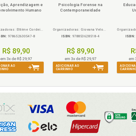
disponível
Disponível
páginas
disponível
Disponível
páginas
ição, Aprendizagem e
Psicologia Forense na
Educa
em
na
em
na
nvolvimento Humano
Contemporaneidade
Un
eBook
B.V.
eBook
B.V.
Organizadoras: Ettiène Cordeiro Guérios; Gislaine Cristina Vagetti; Tania Stoltz
Organizadoras: Giovana Veloso Munhoz da Rocha e Maria Cristina Antunes
SBN:
978652630547-8
ISBN:
978853628518-4
ISBN:
R$ 89,90
R$ 89,90
R
em 3x de R$ 29,97
em 3x de R$ 29,97
em 
IONAR AO
ADICIONAR AO
ADICIONA
RINHO
CARRINHO
CARRINH