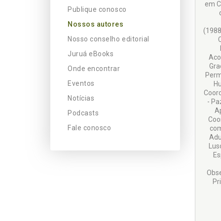
em Cu
Publique conosco
Nossos autores
(1988
Nosso conselho editorial
Juruá eBooks
Aco
Gra
Onde encontrar
Perm
Eventos
Hu
Coord
Notícias
- Pa
A
Podcasts
Coo
Fale conosco
com
Adu
Lus
Es
Obse
Pr