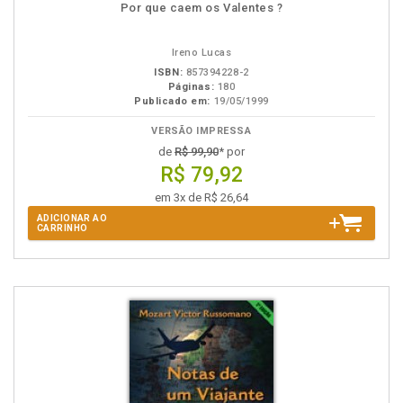
Disponível
páginas
Por que caem os Valentes ?
na
B.V.
Ireno Lucas
ISBN:
857394228-2
Páginas:
180
Publicado em:
19/05/1999
VERSÃO IMPRESSA
de
R$ 99,90
* por
R$ 79,92
em 3x de R$ 26,64
ADICIONAR AO
CARRINHO