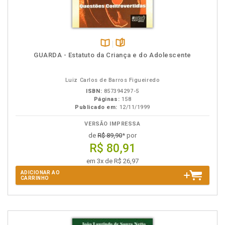
Disponível
páginas
GUARDA - Estatuto da Criança e do Adolescente
na
B.V.
Luiz Carlos de Barros Figueiredo
ISBN:
857394297-5
Páginas:
158
Publicado em:
12/11/1999
VERSÃO IMPRESSA
de
R$ 89,90
* por
R$ 80,91
em 3x de R$ 26,97
ADICIONAR AO
CARRINHO