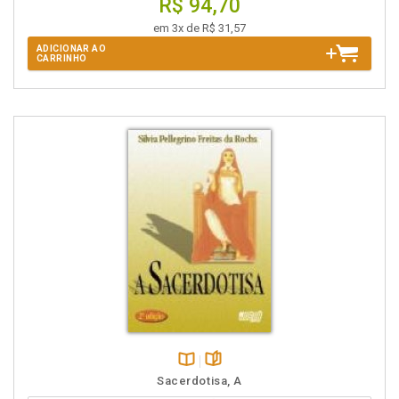
R$ 94,70
em 3x de R$ 31,57
ADICIONAR AO
CARRINHO
Disponível
páginas
Sacerdotisa, A
na