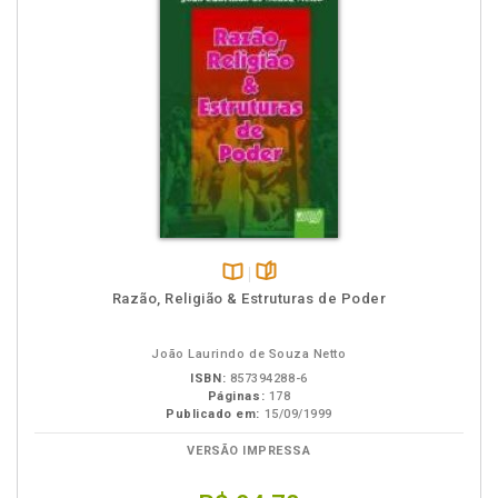
Disponível
páginas
Razão, Religião & Estruturas de Poder
na
B.V.
João Laurindo de Souza Netto
ISBN:
857394288-6
Páginas:
178
Publicado em:
15/09/1999
VERSÃO IMPRESSA