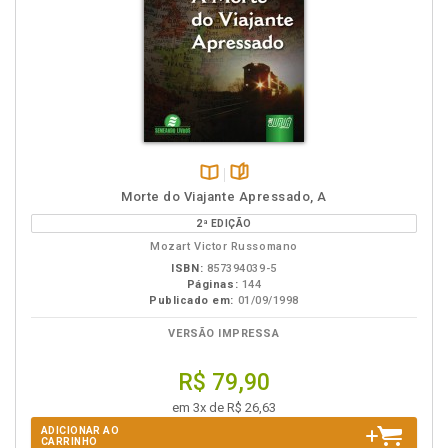
Disponível
páginas
Morte do Viajante Apressado, A
na
2ª EDIÇÃO
B.V.
Mozart Victor Russomano
ISBN:
857394039-5
Páginas:
144
Publicado em:
01/09/1998
VERSÃO IMPRESSA
R$ 79,90
em 3x de R$ 26,63
ADICIONAR AO
CARRINHO