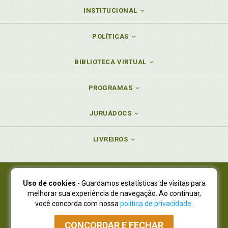
INSTITUCIONAL
POLÍTICAS
BIBLIOTECA VIRTUAL
PROGRAMAS
JURUÁDOCS
LIVREIROS
Uso de cookies
- Guardamos estatísticas de visitas para
Juruá Editora Ltda., CNPJ 77.535.508/0001-19
melhorar sua experiência de navegação. Ao continuar,
Juruá Informática Ltda., CNPJ 01.701.561/0001-80
você concorda com nossa
política de privacidade
.
NOVO ENDEREÇO:
R. Flávio Dallegrave, 7665, São Lourenço |
Curitiba - Paraná - CEP 82210-310
CONCORDAR E FECHAR
Atendimento: (41) 4009-3900
|
Vendas Atacado: (41) 4009-3939
|