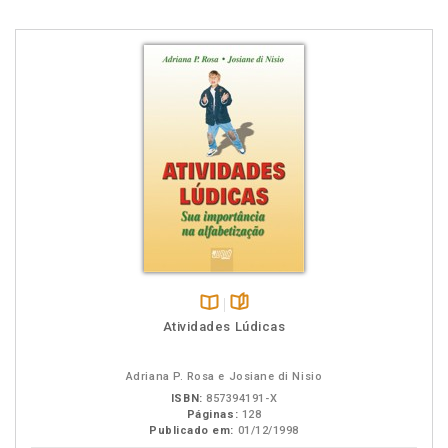
Disponível
páginas
Atividades Lúdicas
na
B.V.
Adriana P. Rosa e Josiane di Nisio
ISBN:
857394191-X
Páginas:
128
Publicado em:
01/12/1998