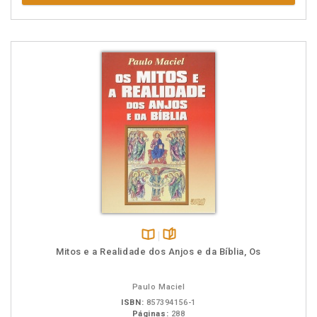
Disponível
páginas
Mitos e a Realidade dos Anjos e da Bíblia, Os
na
B.V.
Paulo Maciel
ISBN:
857394156-1
Páginas:
288