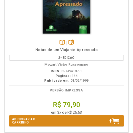
Disponível
páginas
Notas de um Viajante Apressado
na
2ª EDIÇÃO
B.V.
Mozart Victor Russomano
ISBN:
857394187-1
Páginas:
144
Publicado em:
01/03/1999
VERSÃO IMPRESSA
R$ 79,90
em 3x de R$ 26,63
ADICIONAR AO
CARRINHO