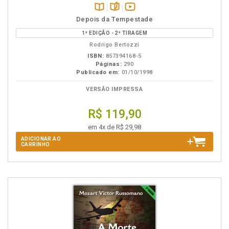
Disponível
páginas
vídeo
Depois da Tempestade
na
da
1ª EDIÇÃO - 2ª TIRAGEM
B.V.
obra
Rodrigo Bertozzi
ISBN:
857394168-5
Páginas:
290
Publicado em:
01/10/1998
VERSÃO IMPRESSA
R$ 119,90
em 4x de R$ 29,98
ADICIONAR AO
CARRINHO