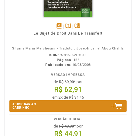
disponível
Disponível
páginas
Le Sujet de Droit Dans Le Transfert
em
na
eBook
B.V.
Silvane Maria Marchesini - Tradutor: Joseph Jamal Abou Chahla
ISBN:
978853621930-1
Páginas:
156
Publicado em:
10/03/2008
VERSÃO IMPRESSA
de
R$ 69,90
* por
R$ 62,91
em 2x de R$ 31,46
ADICIONAR AO
CARRINHO
VERSÃO DIGITAL
de
R$ 49,90
* por
R$ 44,91