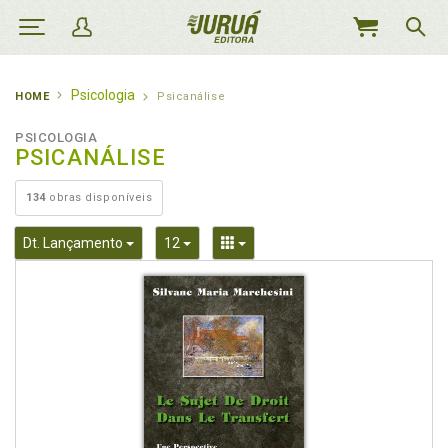
MEU
CARRINHO
Psicologia
HOME
Psicanálise
PSICOLOGIA
PSICANÁLISE
134
obras disponíveis
Toggle Dropdown
Toggle Dropdown
Toggle Dropdown
Dt. Lançamento
12