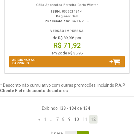
B.V.
Célia Aparecida Ferreira Carta Winter
ISBN:
853621424-4
Páginas:
168
Publicado em:
14/11/2006
VERSÃO IMPRESSA
de
R$ 89,90
* por
R$ 71,92
em 2x de R$ 35,96
ADICIONAR AO
CARRINHO
* Desconto não cumulativo com outras promoções, incluindo
P.A.P.
,
Cliente Fiel
e
desconto de autores
Exibindo
133
-
134
de
134
«
1
…
7
8
9
10
11
12
Ir para