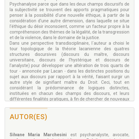
Psychanalyse parce que dans les deux champs discursifs de
la subjectivité se trouvent des apports pragmatiques pour
penser à la possibilité d'une nouvelle éthique, à partir de la
considération d'une autre dimension, dans laquelle se situe
l'éthique du désir inconscient, comme un facteur propre à la
compréhension des thèmes de la légalité, de la transgression
et de la violence, dans le domaine de la justice.
Dans une perspective transdisciplinaire, l´auteur a choisi le
tour topologique de la théorie lacanienne des quatres
structures discursives (discours du maître, discours
universitaire, discours de l'hystérique et discours de
l'analyste) pour développer une altération de trois quarts de
tour - annoncée par Lacan - dans les distinctes positions du
sujet aux discours par rapport à la vérité, faisant surgir un
autre style de signifiant maître du Droit. Ceci, tout en
considérant la prédominance de logiques distinctes,
instituées en chacun des champs des discours, et leurs
différentes finalités pratiques, à fin de chercher de nouveaux
éléments à l´appui d´une théorie du sujet de Droit et du
développement de nouveaux critères de son identification.
AUTOR(ES)
Une production scientifique jus-psychanalytique qui établit
une affiliation de l'organisation juridique au complexe
d'Œdipe, à partir des legs critiques de la jus-philosophie, qui
ouvrent le chemin à la raison de l´Autre, comme étant
Silvane Maria Marchesini
est psychanalyste, avocate,
(extérieur/intérieure) extérieure à la raison universelle.