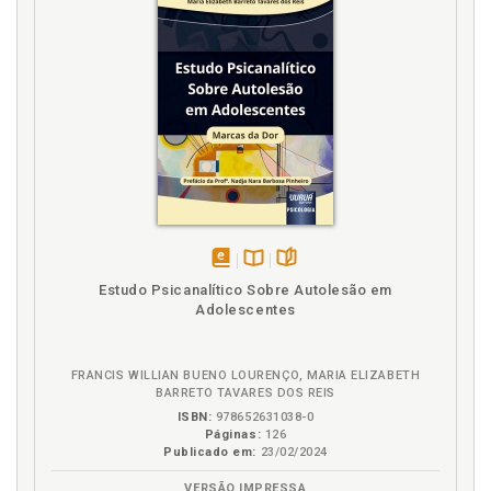
disponível
Disponível
páginas
Estudo Psicanalítico Sobre Autolesão em
em
na
Adolescentes
eBook
B.V.
FRANCIS WILLIAN BUENO LOURENÇO, MARIA ELIZABETH
BARRETO TAVARES DOS REIS
ISBN:
978652631038-0
Páginas:
126
Publicado em:
23/02/2024
VERSÃO IMPRESSA