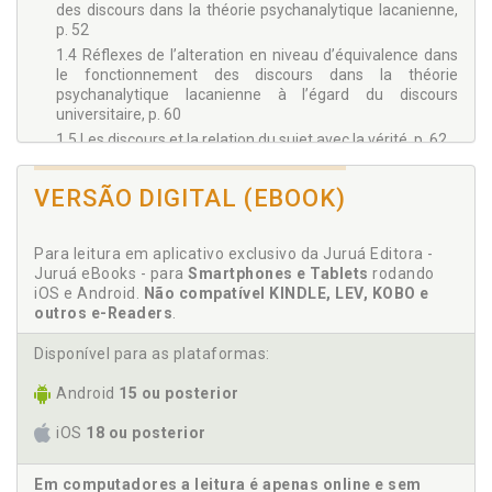
des discours dans la théorie psychanalytique lacanienne,
p. 52
1.4 Réflexes de l’alteration en niveau d’équivalence dans
le fonctionnement des discours dans la théorie
psychanalytique lacanienne à l’égard du discours
universitaire, p. 60
1.5 Les discours et la relation du sujet avec la vérité, p. 62
Chapitre 2 - Le phénomène du transfert dans la théorie
psychanalytique un aperçu historique du concept, p. 65
VERSÃO DIGITAL (EBOOK)
2.1 Chez freud, p. 65
2.2 Chez lacan, p. 71
Para leitura em aplicativo exclusivo da Juruá Editora -
2.3 Le transfert comme une expérience dialectique, p. 74
Juruá eBooks - para
Smartphones e Tablets
rodando
Chapitre 3 - La subjectivité dans la théorie psychanalytique, p.
iOS e Android.
Não compatível KINDLE, LEV, KOBO e
77
outros e-Readers
.
3.1 Limitations épistémologiques, p. 77
Disponível para as plataformas:
3.2 Le corps pour la psychanalyse, p. 80
3.3 Le sujet pour la psychanalyse, p. 81
Android
15 ou posterior
3.4 L’identification pour la psychanalyse, p. 83
3.4.1 La conception freudienne, p. 84
iOS
18 ou posterior
3.4.2 La conception lacanienne, p. 85
3.5 La loi comme signifiant, p. 86
Em computadores a leitura é apenas online e sem