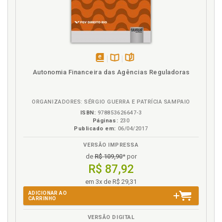
disponível
Disponível
páginas
Autonomia Financeira das Agências Reguladoras
em
na
eBook
B.V.
ORGANIZADORES: SÉRGIO GUERRA E PATRÍCIA SAMPAIO
ISBN:
978853626647-3
Páginas:
230
Publicado em:
06/04/2017
VERSÃO IMPRESSA
de
R$ 109,90
* por
R$ 87,92
em 3x de R$ 29,31
ADICIONAR AO
CARRINHO
VERSÃO DIGITAL