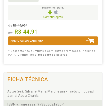
Disponível para:
Conferir regras
de
R$ 49,90
*
R$ 44,91
por
ADICIONAR AO CARRINHO
* Desconto não cumulativo com outras promoções, incluindo
P.A.P.
,
Cliente Fiel
e
desconto de autores
FICHA TÉCNICA
Autor(es):
Silvane Maria Marchesini - Tradutor: Joseph
Jamal Abou Chahla
ISBN v. impressa:
978853621930-1