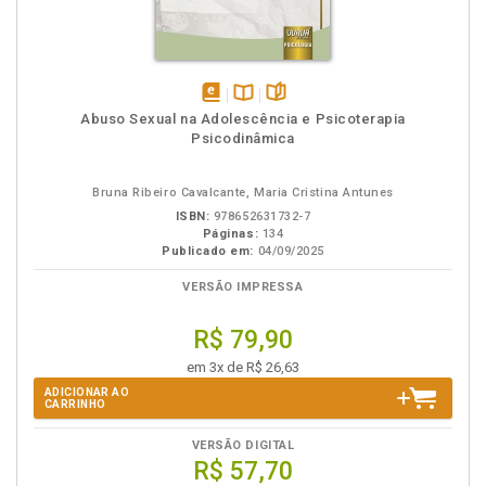
disponível
Disponível
páginas
Abuso Sexual na Adolescência e Psicoterapia
em
na
Psicodinâmica
eBook
B.V.
Bruna Ribeiro Cavalcante, Maria Cristina Antunes
ISBN:
978652631732-7
Páginas:
134
Publicado em:
04/09/2025
VERSÃO IMPRESSA
R$ 79,90
em 3x de R$ 26,63
ADICIONAR AO
CARRINHO
VERSÃO DIGITAL
R$ 57,70