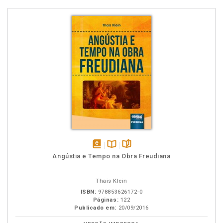
disponível
Disponível
páginas
Angústia e Tempo na Obra Freudiana
em
na
eBook
B.V.
Thais Klein
ISBN:
978853626172-0
Páginas:
122
Publicado em:
20/09/2016