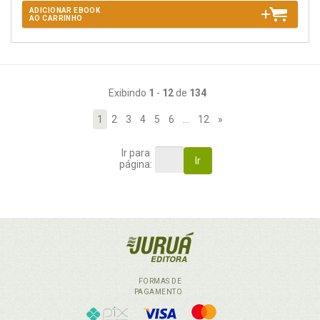
ADICIONAR EBOOK
AO CARRINHO
Exibindo
1
-
12
de
134
1
2
3
4
5
6
…
12
»
Ir para
Ir
página:
FORMAS DE
PAGAMENTO