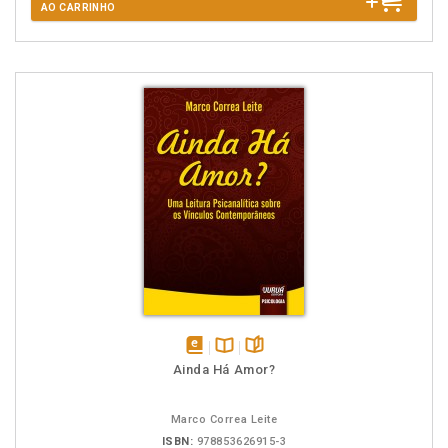
AO CARRINHO
disponível
Disponível
páginas
Ainda Há Amor?
em
na
eBook
B.V.
Marco Correa Leite
ISBN:
978853626915-3