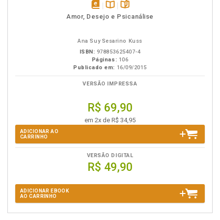
disponível
Disponível
páginas
Amor, Desejo e Psicanálise
em
na
eBook
B.V.
Ana Suy Sesarino Kuss
ISBN:
978853625407-4
Páginas:
106
Publicado em:
16/09/2015
VERSÃO IMPRESSA
R$ 69,90
em 2x de R$ 34,95
ADICIONAR AO
CARRINHO
VERSÃO DIGITAL
R$ 49,90
ADICIONAR EBOOK
AO CARRINHO