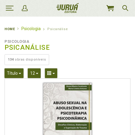
MEU
CARRINHO
Psicologia
HOME
Psicanálise
PSICOLOGIA
PSICANÁLISE
134
obras disponíveis
Toggle Dropdown
Toggle Dropdown
Toggle Dropdown
Título
12