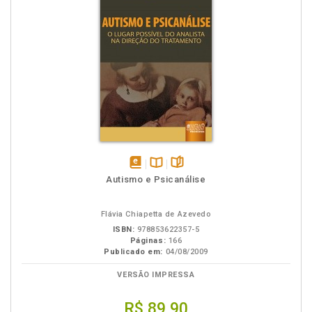
disponível
Disponível
páginas
Autismo e Psicanálise
em
na
eBook
B.V.
Flávia Chiapetta de Azevedo
ISBN:
978853622357-5
Páginas:
166
Publicado em:
04/08/2009
VERSÃO IMPRESSA
R$ 89,90