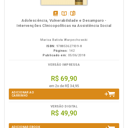
disponível
Disponível
páginas
Adolescência, Vulnerabilidade e Desamparo -
em
na
Intervenções Clinicopolíticas na Assistência Social
eBook
B.V.
Marisa Batista Warpechowski
ISBN:
978853627939-8
Páginas:
142
Publicado em:
05/06/2018
VERSÃO IMPRESSA
R$ 69,90
em 2x de R$ 34,95
ADICIONAR AO
CARRINHO
VERSÃO DIGITAL
R$ 49,90
ADICIONAR EBOOK