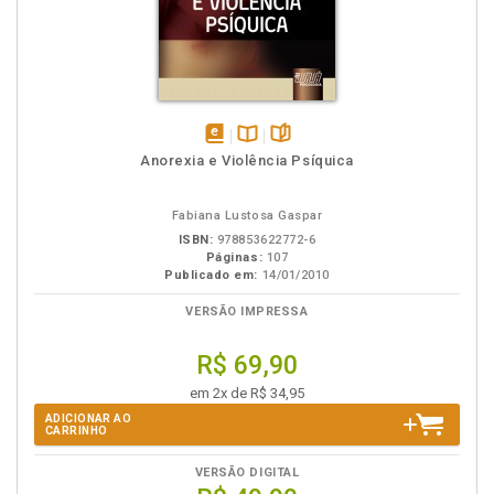
disponível
Disponível
páginas
Anorexia e Violência Psíquica
em
na
eBook
B.V.
Fabiana Lustosa Gaspar
ISBN:
978853622772-6
Páginas:
107
Publicado em:
14/01/2010
VERSÃO IMPRESSA
R$ 69,90
em 2x de R$ 34,95
ADICIONAR AO
CARRINHO
VERSÃO DIGITAL