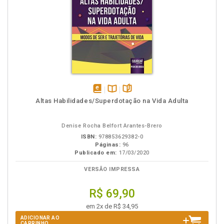
disponível
Disponível
páginas
Altas Habilidades/Superdotação na Vida Adulta
em
na
eBook
B.V.
Denise Rocha Belfort Arantes-Brero
ISBN:
978853629382-0
Páginas:
96
Publicado em:
17/03/2020
VERSÃO IMPRESSA
R$ 69,90
em 2x de R$ 34,95
ADICIONAR AO
CARRINHO