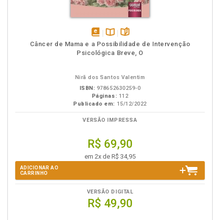
disponível
Disponível
páginas
Câncer de Mama e a Possibilidade de Intervenção
em
na
Psicológica Breve, O
eBook
B.V.
Nirã dos Santos Valentim
ISBN:
978652630259-0
Páginas:
112
Publicado em:
15/12/2022
VERSÃO IMPRESSA
R$ 69,90
em 2x de R$ 34,95
ADICIONAR AO
CARRINHO
VERSÃO DIGITAL
R$ 49,90