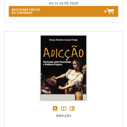
em 2x de R$ 28,85
ADICIONAR EBOOK
AO CARRINHO
disponível
Disponível
páginas
Adicção
em
na
eBook
B.V.