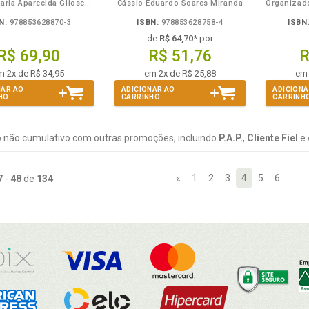
Leliane Maria Aparecida Gliosce Moreira
Cássio Eduardo Soares Miranda
N:
978853628870-3
ISBN:
978853628758-4
ISBN
de
R$ 64,70
* por
R$ 69,90
R$ 51,76
R
m 2x de R$ 34,95
em 2x de R$ 25,88
em 
NAR AO
ADICIONAR AO
ADICIONA
HO
CARRINHO
CARRINH
 não cumulativo com outras promoções, incluindo
P.A.P.
,
Cliente Fiel
e
«
1
2
3
4
5
6
…
7
-
48
de
134