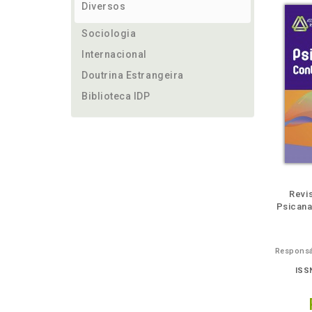
Diversos
Sociologia
Internacional
Doutrina Estrangeira
Biblioteca IDP
m
lheie
Também
Também
Folheie
Também
També
F
Revi
Psicanal
ISS