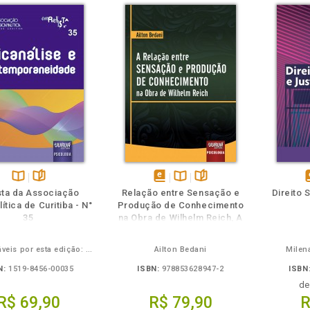
m
olheie
Também
Também
Folheie
Disponível
páginas
disponível
Disponível
páginas
d
sta da Associação
Relação entre Sensação e
Direito 
na
em
na
ítica de Curitiba - N°
Produção de Conhecimento
B.V.
eBook
B.V.
e
35
na Obra de Wilhelm Reich, A
Responsáveis por esta edição: Camila Zoschke Freire e Rejinaldo Chiaradia
Ailton Bedani
Milena
N:
1519-8456-00035
ISBN:
978853628947-2
ISBN
d
R$ 69,90
R$ 79,90
R