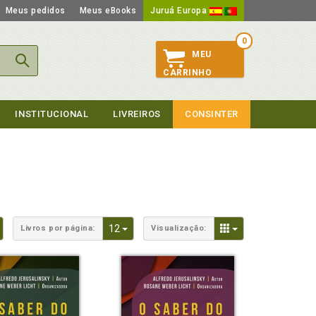
Meus pedidos
Meus eBooks
Juruá Europa
0
MEU
CARRINHO
INSTITUCIONAL
LIVREIROS
CONSINTER
Toggle Dropdown
Toggle Dropdown
Toggle Dropdown
12
Livros por página:
Visualização: