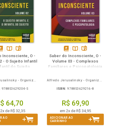
isponível
Disponível
páginas
disponível
Disponível
páginas
 Inconsciente, O -
Saber do Inconsciente, O -
em
na
em
na
 - O Sujeito Infantil
Volume 03 - Complexos
Book
B.V.
eBook
B.V.
fantil do Sujeito
Familiares e Psicopatologia
Alfredo Jerusalinsky - Organizadora: Rosane Weber Licht
Alfredo Jerusalinsky - Organizadora: Rosane Weber Licht
:
978853629204-5
ISBN:
978853629216-8
$ 64,70
R$ 69,90
2x de R$ 32,35
em 2x de R$ 34,95
R AO
ADICIONAR AO
O
CARRINHO