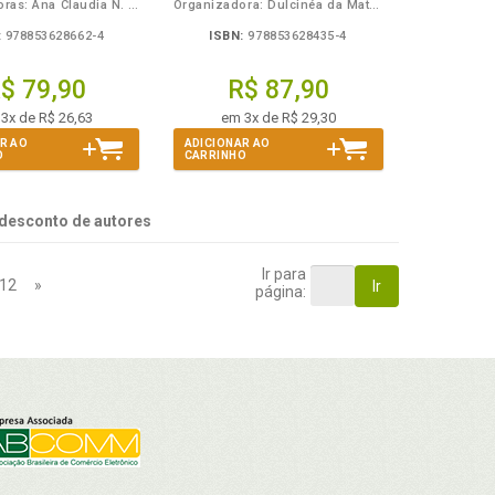
Organizadoras: Ana Claudia N. S. Wanderbroocke e Maria Sara de Lima Dias
Organizadora: Dulcinéa da Mata R. Monteiro
:
978853628662-4
ISBN:
978853628435-4
$ 79,90
R$ 87,90
3x de R$ 26,63
em 3x de R$ 29,30
R AO
ADICIONAR AO
O
CARRINHO
desconto de autores
Ir para
12
»
Ir
página: