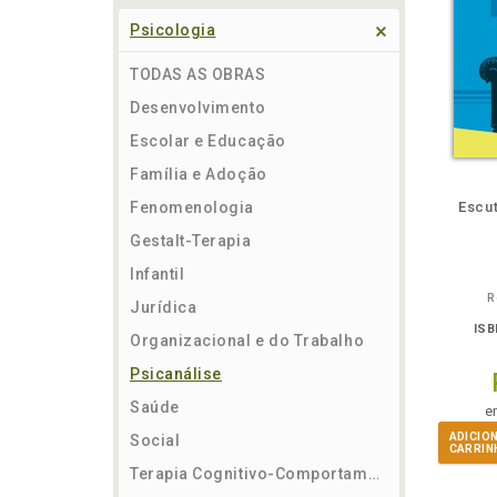
Psicologia
TODAS AS OBRAS
Desenvolvimento
Escolar e Educação
Família e Adoção
ém
Folheie
Também
Também
Folheie
Também
També
F
Fenomenologia
Escut
Gestalt-Terapia
Infantil
R
Jurídica
ISB
Organizacional e do Trabalho
Psicanálise
Saúde
e
ADICIO
Social
CARRIN
Terapia Cognitivo-Comportamental