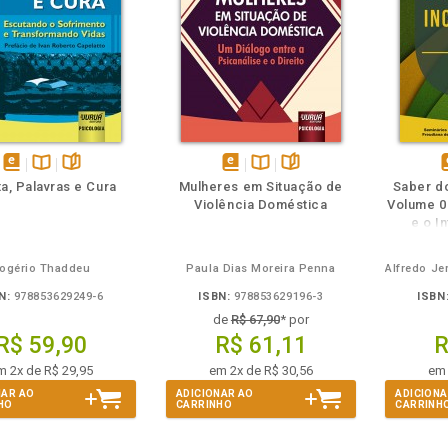
m
olheie
Também
Também
Folheie
disponível
Disponível
páginas
disponível
Disponível
páginas
d
a, Palavras e Cura
Mulheres em Situação de
Saber do
em
na
em
na
Violência Doméstica
Volume 02
eBook
B.V.
eBook
B.V.
e
e o In
ogério Thaddeu
Paula Dias Moreira Penna
N:
978853629249-6
ISBN:
978853629196-3
ISBN
de
R$ 67,90
* por
R$ 59,90
R$ 61,11
R
m 2x de R$ 29,95
em 2x de R$ 30,56
em 
NAR AO
ADICIONAR AO
ADICIONA
HO
CARRINHO
CARRINH