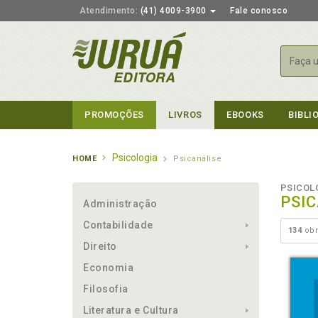
Atendimento:
(41) 4009-3900
Fale conosco
Busca
PROMOÇÕES
LIVROS
EBOOKS
BIBLI
Psicologia
HOME
Psicanálise
PSICOL
PSI
Administração
Contabilidade
134
obr
Direito
Economia
Filosofia
Literatura e Cultura