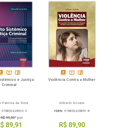
isponível
Disponível
páginas
disponível
Disponível
páginas
Sistêmico e Justiça
Violência Contra a Mulher
em
na
em
na
Criminal
Book
B.V.
eBook
B.V.
 Patricia da Silva
Gilberto Gnoato
:
978853628933-5
ISBN:
978853628891-8
e
R$ 99,90
* por
$ 89,91
R$ 89,90