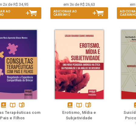
m 2x de R$ 34,95
em 3x de R$ 26,63
em 
NAR AO
ADICIONAR AO
ADICIONA
HO
CARRINHO
CARRINH
m
olheie
Também
Também
Folheie
disponível
Disponível
páginas
disponível
Disponível
páginas
d
as Terapêuticas com
Erotismo, Mídia e
Suicí
em
na
em
na
Pais e Filhos
Subjetividade
Psico
eBook
B.V.
eBook
B.V.
e