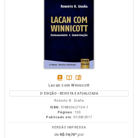
disponível
Disponível
páginas
Lacan com Winnicott
em
na
2ª EDIÇÃO - REVISTA E ATUALIZADA
eBook
B.V.
Roberto B. Graña
ISBN:
978853627134-7
Páginas:
150
Publicado em:
07/08/2017
VERSÃO IMPRESSA
de
R$ 74,70
* por