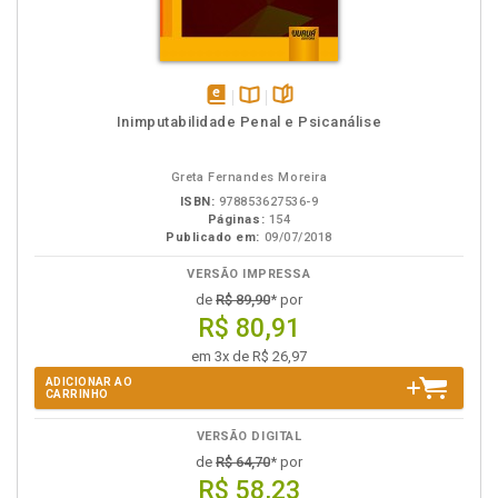
disponível
Disponível
páginas
Inimputabilidade Penal e Psicanálise
em
na
eBook
B.V.
Greta Fernandes Moreira
ISBN:
978853627536-9
Páginas:
154
Publicado em:
09/07/2018
VERSÃO IMPRESSA
de
R$ 89,90
* por
R$ 80,91
em 3x de R$ 26,97
ADICIONAR AO
CARRINHO
VERSÃO DIGITAL
de
R$ 64,70
* por
R$ 58,23