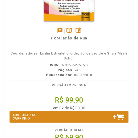
disponível
Disponível
páginas
População de Rua
em
na
eBook
B.V.
Coordenadores: Emilia Estivalet Broide, Jorge Broide e Silvia Maria
Schor
ISBN:
978853627535-2
Páginas:
246
Publicado em:
10/01/2018
VERSÃO IMPRESSA
R$ 99,90
em 3x de R$ 33,30
ADICIONAR AO
CARRINHO
VERSÃO DIGITAL
R$ 69,90