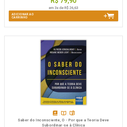
R$ 79,90
em 3x de R$ 26,63
ADICIONAR AO
CARRINHO
disponível
Disponível
páginas
Saber do Inconsciente, O - Por que a Teoria Deve
em
na
Subordinar-se à Clínica