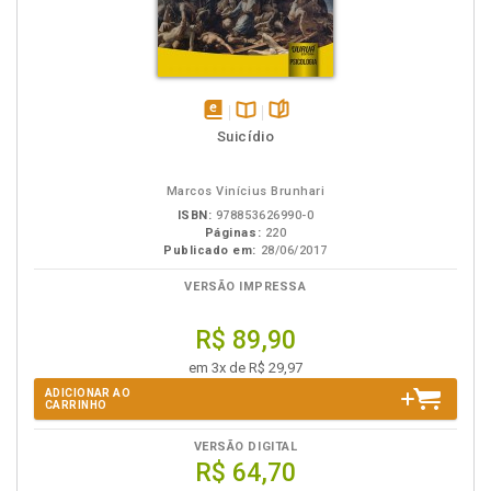
disponível
Disponível
páginas
Suicídio
em
na
eBook
B.V.
Marcos Vinícius Brunhari
ISBN:
978853626990-0
Páginas:
220
Publicado em:
28/06/2017
VERSÃO IMPRESSA
R$ 89,90
em 3x de R$ 29,97
ADICIONAR AO
CARRINHO
VERSÃO DIGITAL
R$ 64,70