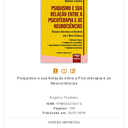
disponível
Disponível
páginas
Psiquismo e sua Relação entre a Psicoterapia e as
em
na
Neurociências
eBook
B.V.
Rogério Thaddeu
ISBN:
978853627607-6
Páginas:
108
Publicado em:
30/01/2018
VERSÃO IMPRESSA