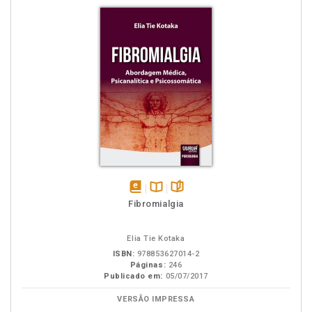
disponível
Disponível
páginas
Fibromialgia
em
na
eBook
B.V.
Elia Tie Kotaka
ISBN:
978853627014-2
Páginas:
246
Publicado em:
05/07/2017
VERSÃO IMPRESSA