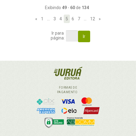
Exibindo
49
-
60
de
134
«
1
…
3
4
5
6
7
…
12
»
Ir para
Ir
página:
FORMAS DE
PAGAMENTO