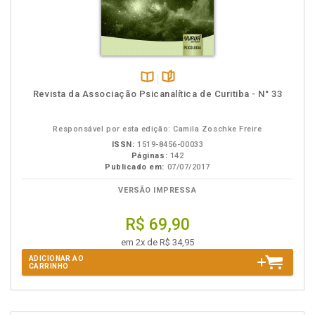
Disponível
páginas
Revista da Associação Psicanalítica de Curitiba - N° 33
na
B.V.
Responsável por esta edição: Camila Zoschke Freire
ISSN:
1519-8456-00033
Páginas:
142
Publicado em:
07/07/2017
VERSÃO IMPRESSA
R$ 69,90
em 2x de R$ 34,95
ADICIONAR AO
CARRINHO