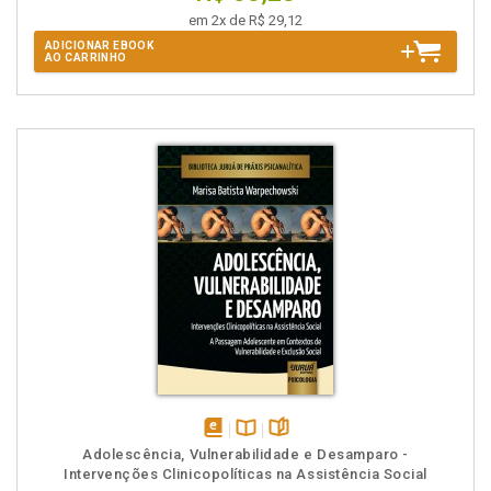
em 2x de R$ 29,12
ADICIONAR EBOOK
AO CARRINHO
disponível
Disponível
páginas
Adolescência, Vulnerabilidade e Desamparo -
em
na
Intervenções Clinicopolíticas na Assistência Social