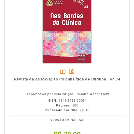
Disponível
páginas
Revista da Associação Psicanalítica de Curitiba - N° 34
na
B.V.
Responsável por esta edição: Rosane Weber Licht
ISSN:
1519-8456-00034
Páginas:
200
Publicado em:
30/05/2018
VERSÃO IMPRESSA