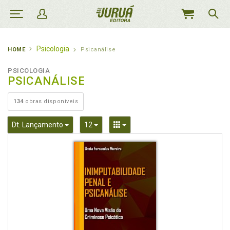
MEU
CARRINHO
Psicologia
HOME
Psicanálise
PSICOLOGIA
PSICANÁLISE
134
obras disponíveis
Toggle Dropdown
Toggle Dropdown
Toggle Dropdown
Dt. Lançamento
12