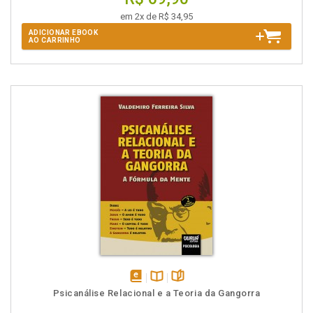
em 2x de R$ 34,95
ADICIONAR EBOOK
AO CARRINHO
disponível
Disponível
páginas
Psicanálise Relacional e a Teoria da Gangorra
em
na