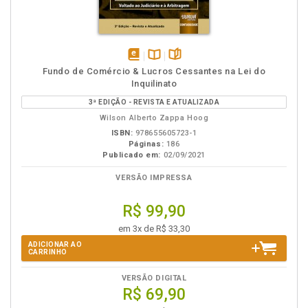
disponível
Disponível
páginas
Fundo de Comércio & Lucros Cessantes na Lei do
em
na
Inquilinato
eBook
B.V.
3ª EDIÇÃO - REVISTA E ATUALIZADA
Wilson Alberto Zappa Hoog
ISBN:
978655605723-1
Páginas:
186
Publicado em:
02/09/2021
VERSÃO IMPRESSA
R$ 99,90
em 3x de R$ 33,30
ADICIONAR AO
CARRINHO
VERSÃO DIGITAL
R$ 69,90