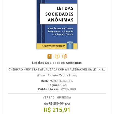
disponível
Disponível
páginas
Lei das Sociedades Anônimas
em
na
7ª EDIÇÃO - REVISTA E ATUALIZADA COM AS ALTERAÇÕES DA LEI 14.195/2021
eBook
B.V.
Wilson Alberto Zappa Hoog
ISBN:
978652630308-5
Páginas:
546
Publicado em:
22/03/2023
VERSÃO IMPRESSA
de
R$ 239,90
* por
R$ 215,91