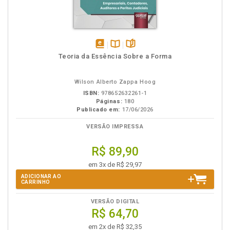
disponível
Disponível
páginas
Teoria da Essência Sobre a Forma
em
na
eBook
B.V.
Wilson Alberto Zappa Hoog
ISBN:
978652632261-1
Páginas:
180
Publicado em:
17/06/2026
VERSÃO IMPRESSA
R$ 89,90
em 3x de R$ 29,97
ADICIONAR AO
CARRINHO
VERSÃO DIGITAL
R$ 64,70
em 2x de R$ 32,35