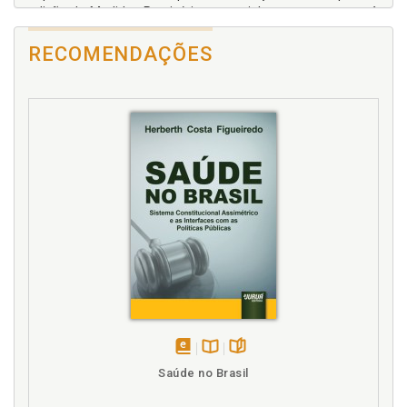
edição de Medidas Provisórias, especialmente no tocante à
matéria tributária, firmando entendimento de que mesmo
após a edição da EC 32/01, a seu ver, os tributos não podem
RECOMENDAÇÕES
ser validamente instituídos ou majorados por meio de
Medidas Provisórias. Defende a idéia de que o Presidente da
República pode e deve ser responsabilizado pelos danos
causados com a edição de Medidas Provisórias
inconstitucionais. Esses são alguns dos aspectos abordados
com propriedade pelo autor sobre o tema Medidas
Provisórias.
disponível
Disponível
páginas
Saúde no Brasil
em
na
eBook
B.V.