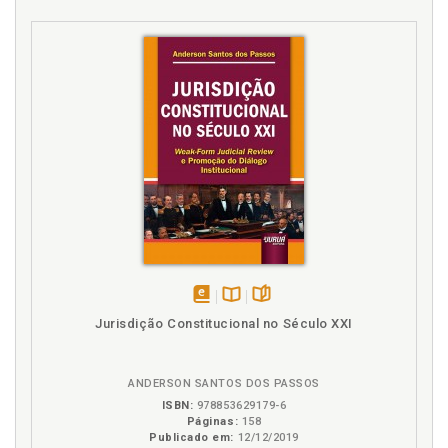
disponível
Disponível
páginas
Jurisdição Constitucional no Século XXI
em
na
eBook
B.V.
ANDERSON SANTOS DOS PASSOS
ISBN:
978853629179-6
Páginas:
158
Publicado em:
12/12/2019