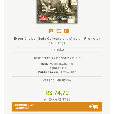
disponível
Disponível
páginas
Experiências (Nada Convencionais) de um Promotor
em
na
de Justiça
eBook
B.V.
2ª EDIÇÃO
JOSÉ FERREIRA DE SOUZA FILHO
ISBN:
978853623652-0
Páginas:
116
Publicado em:
17/02/2012
VERSÃO IMPRESSA
R$ 74,70
em 2x de R$ 37,35
ADICIONAR AO
CARRINHO