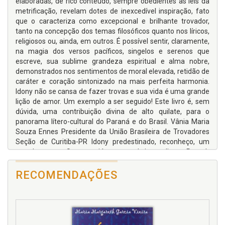
elaboradas, de rico conteúdo, sempre obedientes às leis da
metrificação, revelam dotes de inexcedível inspiração, fato
que o caracteriza como excepcional e brilhante trovador,
tanto na concepção dos temas filosóficos quanto nos líricos,
religiosos ou, ainda, em outros. É possível sentir, claramente,
na magia dos versos pacíficos, singelos e serenos que
escreve, sua sublime grandeza espiritual e alma nobre,
demonstrados nos sentimentos de moral elevada, retidão de
caráter e coração sintonizado na mais perfeita harmonia.
Idony não se cansa de fazer trovas e sua vida é uma grande
lição de amor. Um exemplo a ser seguido! Este livro é, sem
dúvida, uma contribuição divina de alto quilate, para o
panorama lítero-cultural do Paraná e do Brasil. Vânia Maria
Souza Ennes Presidente da União Brasileira de Trovadores
Seção de Curitiba-PR Idony predestinado, reconheço, um
grande esteta... Seu estro já consagrado imortaliza-o: Poeta!
RECOMENDAÇÕES