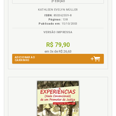
2ª EDIÇÃO
B.V.
KATHLEEN EVELYN MÜLLER
ISBN:
850362559-8
Páginas:
138
Publicado em:
15/10/2003
VERSÃO IMPRESSA
R$ 79,90
em 3x de R$ 26,63
ADICIONAR AO
CARRINHO