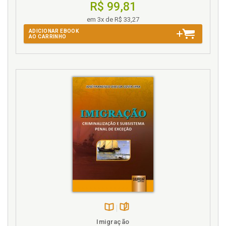
R$ 99,81
Modelos de questionário (Júri). Homicídio simples, p.
44
em 3x de R$ 33,27
ADICIONAR EBOOK
N
AO CARRINHO
Nota do autor, p. 15
Notas sobre a teoria finalista da ação e da
imputação objetiva, p. 17
P
Pena. Diminuição de pena, p. 71
Perigo atual. Estado de necessidade, p. 61
Pressuposto formal. Exclusão da antijuridicidade, p.
30
R
Referências bibliográficas, p. 93
Repulsa. Excesso. Exclusão da antijuridicidade, p. 43
Disponível
páginas
Imigração
Repulsa. Exclusão da antijuridicidade, p. 37