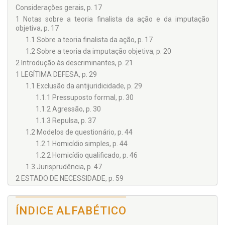
Considerações gerais, p. 17
1 Notas sobre a teoria finalista da ação e da imputação
objetiva, p. 17
1.1 Sobre a teoria finalista da ação, p. 17
1.2 Sobre a teoria da imputação objetiva, p. 20
2 Introdução às descriminantes, p. 21
1 LEGÍTIMA DEFESA, p. 29
1.1 Exclusão da antijuridicidade, p. 29
1.1.1 Pressuposto formal, p. 30
1.1.2 Agressão, p. 30
1.1.3 Repulsa, p. 37
1.2 Modelos de questionário, p. 44
1.2.1 Homicídio simples, p. 44
1.2.2 Homicídio qualificado, p. 46
1.3 Jurisprudência, p. 47
2 ESTADO DE NECESSIDADE, p. 59
2.1 Considerações gerais, p. 59
2.2 Requisitos, p. 61
ÍNDICE ALFABÉTICO
2.2.1 Perigo atual, p. 61
2.2.2. Ameaça a direito próprio ou alheio, p. 61