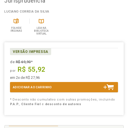
Jurisprudência
LUCIANO CORREIA DA SILVA
FOLHEIE
LEIA NA
PÁGINAS
BIBLIOTECA
VIRTUAL
VERSÃO IMPRESSA
de
R$ 69,90
*
R$ 55,92
por
em 2x de R$ 27,96
ADICIONAR AO CARRINHO
* Desconto não cumulativo com outras promoções, incluindo
P.A.P.
,
Cliente Fiel
e
desconto de autores