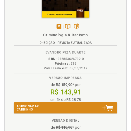
J
Júri. Modelos de questionário (Júri), p. 44
Jurisprudência. Estado de necessidade, p. 73
disponível
Disponível
páginas
Criminologia & Racismo
em
na
Jurisprudência. Estrito cumprimento de dever legal,
2ª EDIÇÃO - REVISTA E ATUALIZADA
eBook
B.V.
p. 86
Jurisprudência. Exercício regular de direito, p. 84
EVANDRO PIZA DUARTE
Jurisprudência. Legítima defesa, p. 47
ISBN:
978853626792-0
Páginas:
336
Publicado em:
05/05/2017
L
VERSÃO IMPRESSA
Legítima defesa, p. 29
de
R$ 159,90
* por
Legítima defesa. Jurisprudência, p. 47
R$ 143,91
em 5x de R$ 28,78
M
ADICIONAR AO
CARRINHO
Modelos de questionário (Júri), p. 44
VERSÃO DIGITAL
Modelos de questionário (Júri). Homicídio
qualificado, p. 46
de
R$ 110,90
* por