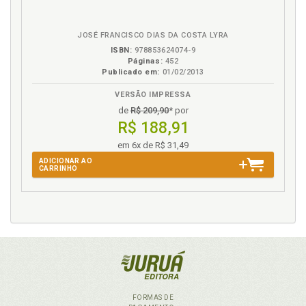
na
Repulsa. Meios necessários. Exclusão da
B.V.
antijuridicidade, p. 40
JOSÉ FRANCISCO DIAS DA COSTA LYRA
Repulsa. Moderação nos meios. Exclusão da
ISBN:
978853624074-9
antijuridicidade, p. 42
Páginas:
452
Publicado em:
01/02/2013
S
VERSÃO IMPRESSA
de
R$ 209,90
* por
Sobre a teoria da imputação objetiva, p. 20
R$ 188,91
Sobre a teoria finalista da ação, p. 17
em 6x de R$ 31,49
Sumário, p. 13
ADICIONAR AO
CARRINHO
T
Teoria da imputação objetiva, p. 20
Teoria finalista. Notas sobre a teoria finalista da
ação e da imputação objetiva, p. 17
Teoria finalista da ação, p. 17
FORMAS DE