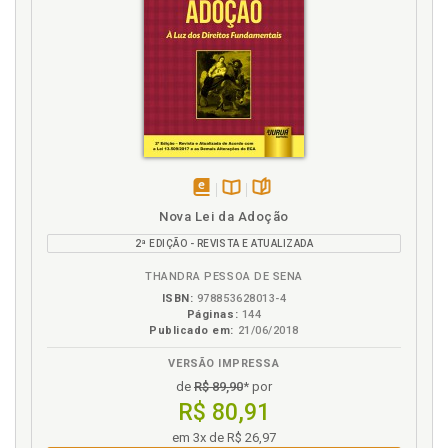
disponível
Disponível
páginas
Nova Lei da Adoção
em
na
2ª EDIÇÃO - REVISTA E ATUALIZADA
eBook
B.V.
THANDRA PESSOA DE SENA
ISBN:
978853628013-4
Páginas:
144
Publicado em:
21/06/2018
VERSÃO IMPRESSA
de
R$ 89,90
* por
R$ 80,91
em 3x de R$ 26,97