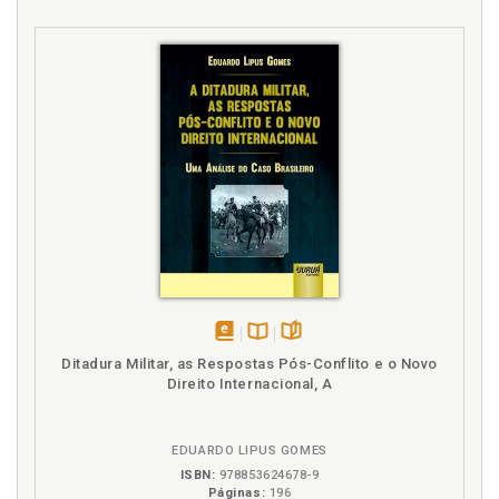
disponível
Disponível
páginas
Ditadura Militar, as Respostas Pós-Conflito e o Novo
em
na
Direito Internacional, A
eBook
B.V.
EDUARDO LIPUS GOMES
ISBN:
978853624678-9
Páginas:
196