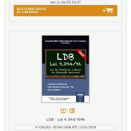
em 2x de R$ 34,97
ADICIONAR EBOOK
AO CARRINHO
Disponível
páginas
LDB - Lei 9.394/1996
na
5ª EDIÇÃO - ATUALIZADA ATÉ 12/03/2024
B.V.