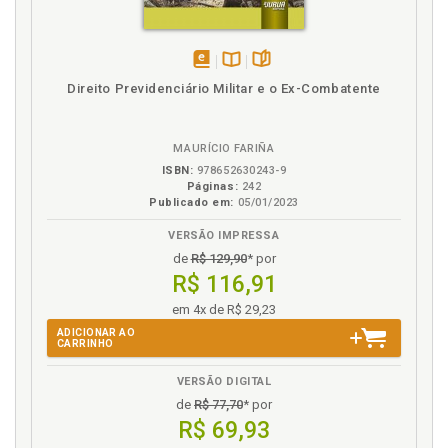
disponível
Disponível
páginas
Direito Previdenciário Militar e o Ex-Combatente
em
na
eBook
B.V.
MAURÍCIO FARIÑA
ISBN:
978652630243-9
Páginas:
242
Publicado em:
05/01/2023
VERSÃO IMPRESSA
de
R$ 129,90
* por
R$ 116,91
em 4x de R$ 29,23
ADICIONAR AO
CARRINHO
VERSÃO DIGITAL
de
R$ 77,70
* por
R$ 69,93