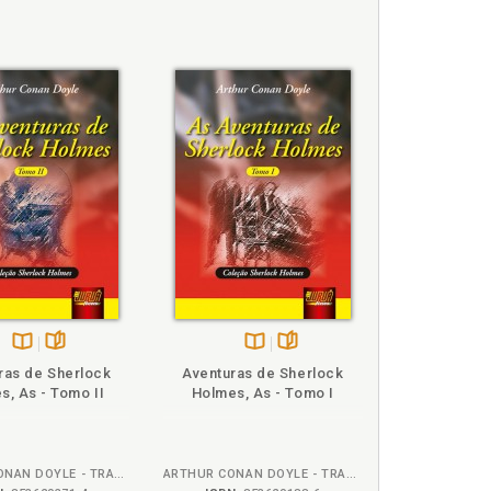
Disponível
páginas
Disponível
páginas
ras de Sherlock
Aventuras de Sherlock
na
na
s, As - Tomo II
Holmes, As - Tomo I
B.V.
B.V.
ARTHUR CONAN DOYLE - TRADUTORA LOURDES BAGATIM
ARTHUR CONAN DOYLE - TRADUTORA LOURDES BAGATIM