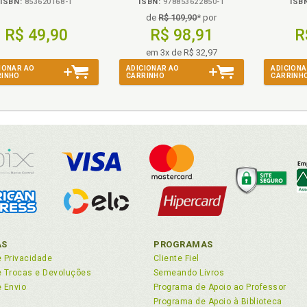
ISBN:
853620168-1
ISBN:
978853622850-1
ISB
de
R$ 109,90
* por
R$ 49,90
R$ 98,91
R
em 3x de R$ 32,97
IONAR AO
ADICIONAR AO
ADICIONA
RINHO
CARRINHO
CARRINH
AS
PROGRAMAS
e Privacidade
Cliente Fiel
de Trocas e Devoluções
Semeando Livros
e Envio
Programa de Apoio ao Professor
Programa de Apoio à Biblioteca