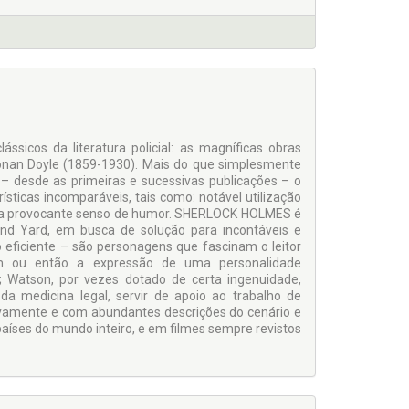
ássicos da literatura policial: as magníficas obras
 Conan Doyle (1859-1930). Mais do que simplesmente
– desde as primeiras e sucessivas publicações – o
sticas incomparáveis, tais como: notável utilização
do a provocante senso de humor. SHERLOCK HOLMES é
and Yard, em busca de solução para incontáveis e
o eficiente – são personagens que fascinam o leitor
m ou então a expressão de uma personalidade
o; Watson, por vezes dotado de certa ingenuidade,
a medicina legal, servir de apoio ao trabalho de
ivamente e com abundantes descrições do cenário e
países do mundo inteiro, e em filmes sempre revistos