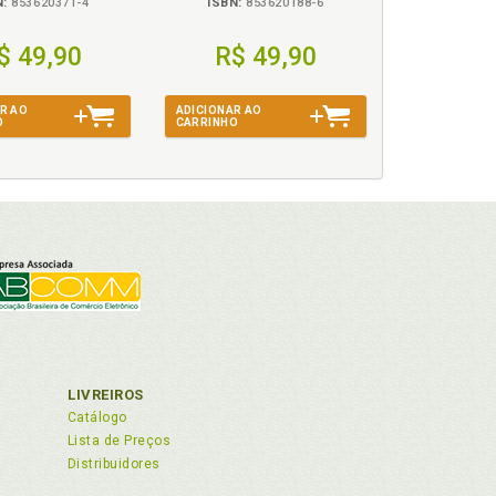
N:
853620371-4
ISBN:
853620188-6
$ 49,90
R$ 49,90
R AO
ADICIONAR AO
O
CARRINHO
LIVREIROS
Catálogo
Lista de Preços
Distribuidores