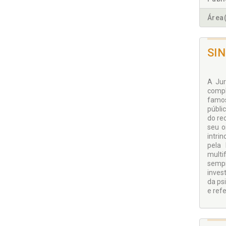
Área(
SI
A Jur
compl
famos
públi
do re
seu o
intri
pela
multi
sempr
inves
da ps
e refe