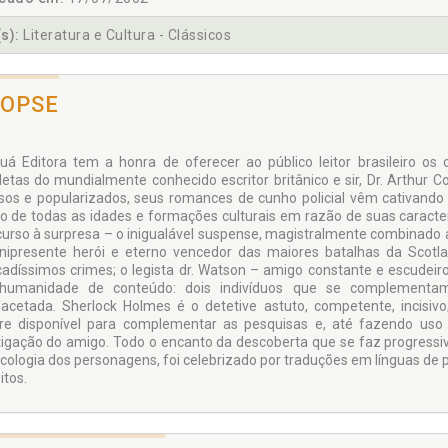
s):
Literatura e Cultura - Clássicos
NOPSE
uá Editora tem a honra de oferecer ao público leitor brasileiro os cl
etas do mundialmente conhecido escritor britânico e sir, Dr. Arthur
os e popularizados, seus romances de cunho policial vêm cativando 
co de todas as idades e formações culturais em razão de suas caracterí
curso à surpresa – o inigualável suspense, magistralmente combina
nipresente herói e eterno vencedor das maiores batalhas da Scotl
ncadíssimos crimes; o legista dr. Watson – amigo constante e escudeir
 humanidade de conteúdo: dois indivíduos que se complementa
facetada. Sherlock Holmes é o detetive astuto, competente, incisiv
e disponível para complementar as pesquisas e, até fazendo uso d
tigação do amigo. Todo o encanto da descoberta que se faz progress
icologia dos personagens, foi celebrizado por traduções em línguas de 
itos.