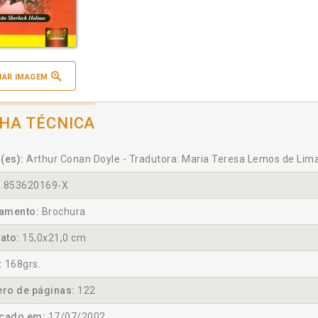
IAR IMAGEM
CHA TÉCNICA
(es):
Arthur Conan Doyle - Tradutora: Maria Teresa Lemos de Lim
:
853620169-X
amento:
Brochura
ato:
15,0x21,0 cm
:
168grs.
ro de páginas:
122
icado em:
17/07/2002