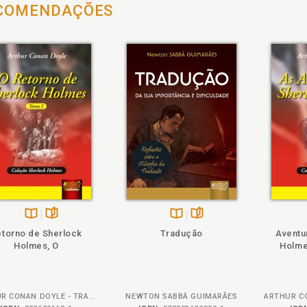
COMENDAÇÕES
heie
Também
Folheie
Disponível
páginas
Disponível
páginas
etorno de Sherlock
Tradução
Aventu
na
na
Holmes, O
Holme
B.V.
B.V.
ARTHUR CONAN DOYLE - TRADUTORA: MARIA TERESA LEMOS DE LIMA
NEWTON SABBÁ GUIMARÃES