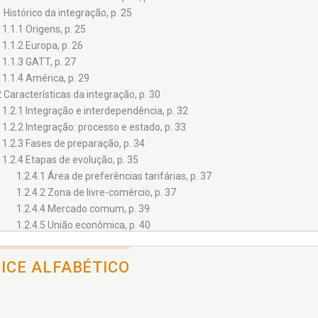
1 Histórico da integração, p. 25
1.1.1 Origens, p. 25
1.1.2 Europa, p. 26
1.1.3 GATT, p. 27
1.1.4 América, p. 29
2 Características da integração, p. 30
1.2.1 Integração e interdependência, p. 32
1.2.2 Integração: processo e estado, p. 33
1.2.3 Fases de preparação, p. 34
1.2.4 Etapas de evolução, p. 35
1.2.4.1 Área de preferências tarifárias, p. 37
1.2.4.2 Zona de livre-comércio, p. 37
1.2.4.4 Mercado comum, p. 39
1.2.4.5 União econômica, p. 40
1.2.4.6 União econômica total, p. 40
1.2.5 Objetivos da integração, p. 41
DICE ALFABÉTICO
1.2.6 Direito da integração, p. 42
ulo 2 - INTEGRAÇÃO REGIONAL NA EUROPA, p. 45
 Histórico, p. 45