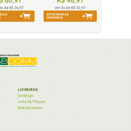
$ 80,91
R$ 98,91
3x de R$ 26,97
em 3x de R$ 32,97
R AO
ADICIONAR AO
O
CARRINHO
119
ropéia, p. 66
LIVREIROS
Catálogo
nstituição Federal, p. 233
Lista de Preços
Distribuidores