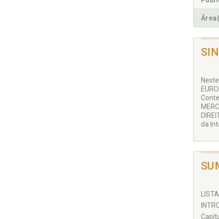
Publ
Área(
SI
Neste
EUROP
Cont
MERCO
DIREI
da In
SU
LISTA
INTRO
Capít