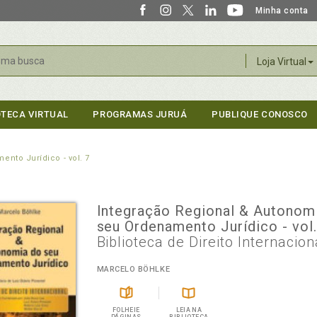
Minha conta
r
Loja Virtual
OTECA VIRTUAL
PROGRAMAS JURUÁ
PUBLIQUE CONOSCO
nto Jurídico - vol. 7
Integração Regional & Autonom
seu Ordenamento Jurídico - vol
Biblioteca de Direito Internacion
MARCELO BÖHLKE
FOLHEIE
LEIA NA