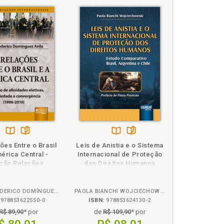
de Européia, p. 66
texto regional, p. 91
167
o clássico, p. 75
Disponível
páginas
Disponível
páginas
ões Entre o Brasil
Leis de Anistia e o Sistema
na
na
érica Central -
Internacional de Proteção
B.V.
B.V.
ção Relações
dos Direitos Humanos
gional, p. 91
ternacionais
CARLOS FEDERICO DOMÍNGUEZ AVILA
PAOLA BIANCHI WOJCIECHOWSKI
978853622550-0
ISBN:
978853624130-2
idade européia, p. 66
R$ 89,90
* por
de
R$ 109,90
* por