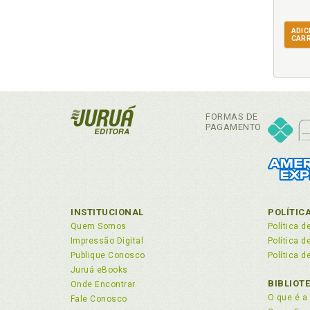
3.
Com
3.
Com
ADIC
CAR
Co
Com
3.
Com
Co
Com
FORMAS DE
PAGAMENTO
Com
3.
Com
Con
Co
Con
INSTITUCIONAL
POLÍTIC
Con
Quem Somos
Política d
3.
Con
Impressão Digital
Política 
Con
Publique Conosco
Política d
Con
Juruá eBooks
BIBLIOT
Onde Encontrar
Cor
O que é a 
Fale Conosco