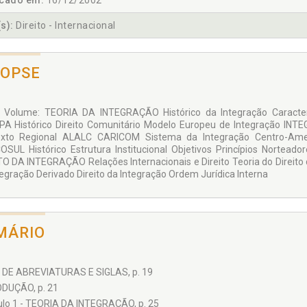
icado em:
16/12/2002
s):
Direito - Internacional
NOPSE
 Volume: TEORIA DA INTEGRAÇÃO Histórico da Integração Caracte
A Histórico Direito Comunitário Modelo Europeu de Integração 
exto Regional ALALC CARICOM Sistema da Integração Centro-Am
SUL Histórico Estrutura Institucional Objetivos Princípios Nortead
TO DA INTEGRAÇÃO Relações Internacionais e Direito Teoria do Direito d
tegração Derivado Direito da Integração Ordem Jurídica Interna
MÁRIO
 DE ABREVIATURAS E SIGLAS, p. 19
DUÇÃO, p. 21
ulo 1 - TEORIA DA INTEGRAÇÃO, p. 25