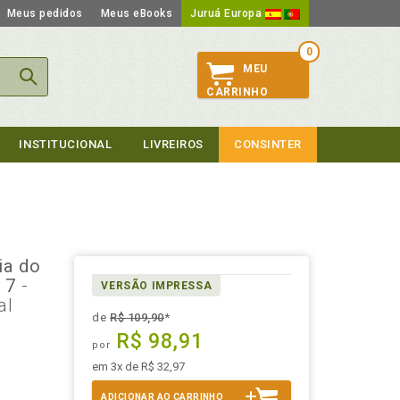
Meus pedidos
Meus eBooks
Juruá Europa
0
MEU
CARRINHO
INSTITUCIONAL
LIVREIROS
CONSINTER
ia do
. 7
-
VERSÃO IMPRESSA
al
de
R$ 109,90
*
R$ 98,91
por
em 3x de R$ 32,97
ADICIONAR AO CARRINHO