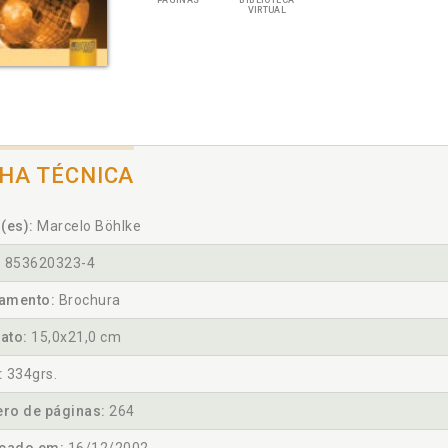
PÁGINAS
BIBLIOTECA
VIRTUAL
CHA TÉCNICA
(es):
Marcelo Böhlke
:
853620323-4
amento:
Brochura
ato:
15,0x21,0 cm
:
334grs.
ro de páginas:
264