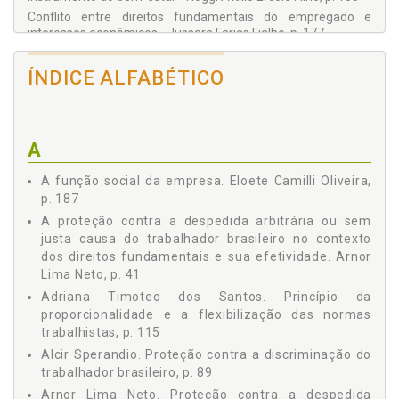
Conflito entre direitos fundamentais do empregado e
interesses econômicos - Jussara Farias Fialho, p. 177
A função social da empresa - Eloete Camilli Oliveira, p. 187
O princípio do duplo grau de jurisdição: conceito e
ÍNDICE ALFABÉTICO
interpretação à luz dos princípios constitucionais - Ludmilo
Sene, p. 207
Direito do trabalho - um paradigma atual - Luis A. Martins B.
Júnior, p. 231
A
A função social da empresa. Eloete Camilli Oliveira,
p. 187
A proteção contra a despedida arbitrária ou sem
justa causa do trabalhador brasileiro no contexto
dos direitos fundamentais e sua efetividade. Arnor
Lima Neto, p. 41
Adriana Timoteo dos Santos. Princípio da
proporcionalidade e a flexibilização das normas
trabalhistas, p. 115
Alcir Sperandio. Proteção contra a discriminação do
trabalhador brasileiro, p. 89
Arnor Lima Neto. Proteção contra a despedida