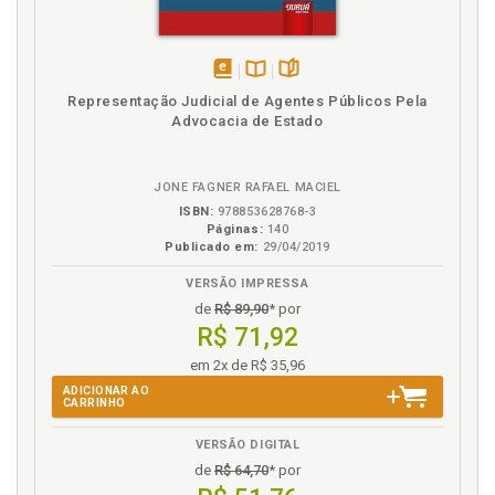
M
Marlene T. Fuverki Suguimatsu. Teletrabalho.
Diferenciadores determinantes da disciplina jurídica
disponível
Disponível
páginas
aplicável e a proteção do trabalhador, p. 61
Representação Judicial de Agentes Públicos Pela
em
na
Advocacia de Estado
Maurício P. da Silva. Princípio da proporcionalidade.
eBook
B.V.
Solução dos conflitos entre direitos sociais.
Perspectiva da flexibilização do direito trabalhista e
JONE FAGNER RAFAEL MACIEL
princípios do Direito do Trabalho. Aplicação, p. 13
ISBN:
978853628768-3
Páginas:
140
O
Publicado em:
29/04/2019
VERSÃO IMPRESSA
O princípio do duplo grau de jurisdição: conceito e
interpretação à luz dos princípios constitucionais.
de
R$ 89,90
* por
Ludmilo Sene, p. 207
R$ 71,92
em 2x de R$ 35,96
P
ADICIONAR AO
CARRINHO
Paradigma. Direito do Trabalho. Um paradigma
atual. Luis A. Martins B. Júnior, p. 231
VERSÃO DIGITAL
Previdência social como direito fundamental do
de
R$ 64,70
* por
trabalhador. Eliane Domingues da Silva Oliveira, p.