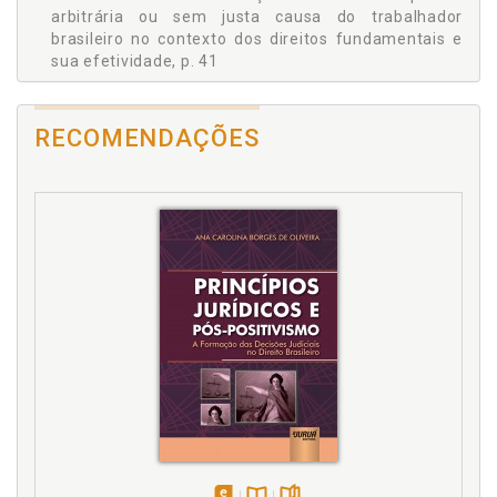
arbitrária ou sem justa causa do trabalhador
brasileiro no contexto dos direitos fundamentais e
sua efetividade, p. 41
B
RECOMENDAÇÕES
Bem-estar social. Tutela constitucional dos direitos
do trabalhadores como instrumento do bem-estar.
Roggi Attilio Ercole Filho, p. 165
C
Código Penal. Tutela de direitos fundamentais
conforme sua expressão no art. 203, do Código
Penal brasileiro. Evandro Limongi Marques de Abreu,
p. 129
Conceito. O princípio do duplo grau de jurisdição:
conceito e interpretação à luz dos princípios
constitucionais. Ludmilo Sene., p. 207
Conflito entre direitos fundamentais do empregado
e interesses econômicos. Jussara Farias Fialho, p.