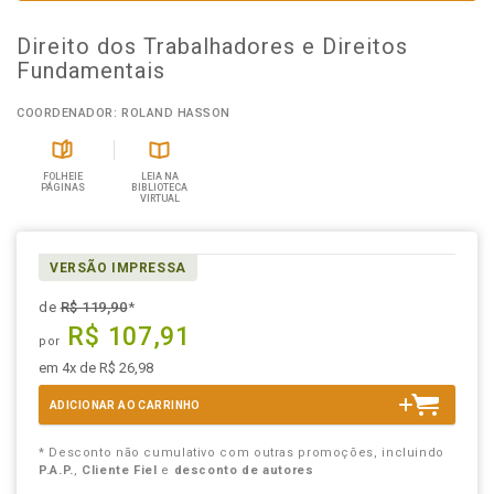
Direito dos Trabalhadores e Direitos
Fundamentais
COORDENADOR: ROLAND HASSON
FOLHEIE
LEIA NA
PÁGINAS
BIBLIOTECA
VIRTUAL
VERSÃO IMPRESSA
de
R$ 119,90
*
R$ 107,91
por
em 4x de R$ 26,98
ADICIONAR AO CARRINHO
* Desconto não cumulativo com outras promoções, incluindo
P.A.P.
,
Cliente Fiel
e
desconto de autores