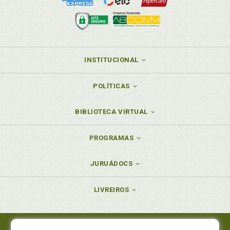
Livre mercado. Uma era de desigualdade: o legado
de décadas de predomínio do pensamento
neoliberal, com sua defesa visceral de medidas de
austeridade aliadas à deificação do livre mercado, p.
79
INSTITUCIONAL
M
POLÍTICAS
Medidas de austeridade. Uma era de desigualdade: o
legado de décadas de predomínio do pensamento
neoliberal, com sua defesa visceral de medidas de
BIBLIOTECA VIRTUAL
austeridade aliadas à deificação do livre mercado, p.
79
PROGRAMAS
Mercantilização. Fragilidade do pacto social
presente na Constituição de 1988: um Estado que
JURUÁDOCS
não conseguiu se reinventar. O desmonte do
sistema constitucional de proteção social como
resultado do processo de captura do Estado,
LIVREIROS
gerando a mercadorização do bem comum, p. 36
Metodologias de análise: aferindo o grau de
abertura participativa segundo a lógica
habermasiana, p. 152