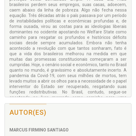
brasileiros perdem seus empregos, suas casas, adoecem,
caem abaixo da linha de pobreza. Algo não fecha nessa
equação. Três décadas atrás o país passava por um período
de instabilidades políticas e econômicas profundas e, de
forma ousada, virou as costas para as ideologias liberais
dominantes no ocidente apostando no Welfare State como
caminho para resgatar os profundos e históricos déficits
sociais desde sempre acumulados. Embora não tenha
acontecido a revolução com que tantos sonharam, fato é
que a vida dos brasileiros melhorou na medida em que
muitas das promessas constitucionais começaram a ser
cumpridas. Hoje, o cenário social e econômico, tanto no Brasil
quanto no mundo, é gravíssimo e absolutamente incerto. A
pandemia da Covid-19, com seus milhões de mortos, tem
levado muitos a abrir os olhos para a necessidade de o papel
interventor do Estado ser recuperado, resgatando suas
funções redistributivas. No Brasil, contudo, segue-se
apostando no livre mercado como caminho para uma
prosperidade que nunca chega. É hora de relembrar algumas
lições do passado nacional e resgatar a importância da
AUTOR(ES)
participação democrática. Esta é um instrumento que já
demonstrou ser extremamente eficaz no combate à
desigualdade e à exclusão, no resgate de déficits sociais e na
MARCUS FIRMINO SANTIAGO
promoção do desenvolvimento, cumprindo função essencial
no redirecionamento do Estado rumo a uma atuação voltada