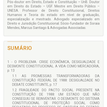
Pós-doutor em Direito, Estado e Constituição – UnB. Doutor
a assegurar o bem de todos, e não apenas de alguns
em Direito do Estado – UGF. Mestre em Direito Público –
privilegiados de sempre.
UNESA. Professor de Direito Constitucional, Direitos
Humanos e Teoria do estado em nível de graduação,
especialização e mestrado. Advogado especializado em
Direito e Jurisdição Constitucional. Sócio-fundador de Soraia
Mendes, Marcus Santiago & Advogadas Associadas.
SUMÁRIO
1 - O PROBLEMA: CRISE ECONÔMICA, DESIGUALDADE E
DESMONTE CONSTITUCIONAL. A VIDA COMO MERCADORIA,
p. 13
1.1 AS PROMESSAS TRANSFORMADORAS DA
CONSTITUIÇÃO FEDERAL DE 1988: DESIGUALDADE NO
DEBATE CONSTITUINTE, p. 17
1.2 FRAGILIDADE DO PACTO SOCIAL PRESENTE NA
CONSTITUIÇÃO DE 1988: UM ESTADO QUE NÃO
CONSEGUIU SE REINVENTAR. O DESMONTE DO SISTEMA
CONSTITUCIONAL DE PROTEÇÃO SOCIAL COMO