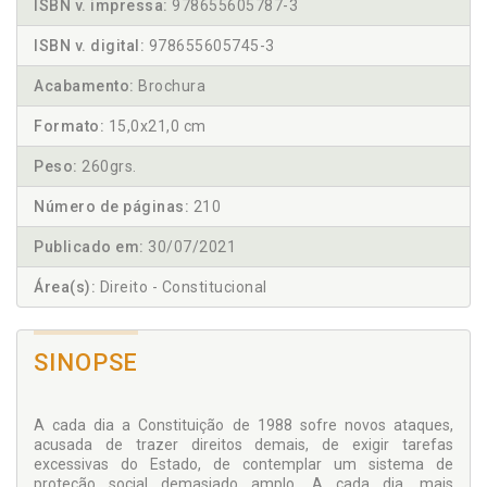
ISBN v. impressa:
978655605787-3
ISBN v. digital:
978655605745-3
Acabamento:
Brochura
Formato:
15,0x21,0 cm
Peso:
260grs.
Número de páginas:
210
Publicado em:
30/07/2021
Área(s):
Direito - Constitucional
SINOPSE
A cada dia a Constituição de 1988 sofre novos ataques,
acusada de trazer direitos demais, de exigir tarefas
excessivas do Estado, de contemplar um sistema de
proteção social demasiado amplo. A cada dia, mais