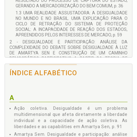
RESULTADO DO PROCESSO DE CAPTURA DO ESTADO,
GERANDO A MERCADORIZAÇÃO DO BEM COMUM, p. 36
1.3 UMA REALIDADE ASSUSTADORA: A DESIGUALDADE
NO MUNDO E NO BRASIL. UMA EXPLICAÇÃO PARA O
CICLO DE RETRAÇÃO DO SISTEMA DE PROTEÇÃO
SOCIAL: A INCAPACIDADE DE REAÇÃO DOS ESTADOS,
APREENDIDOS PELOS INTERESSES DE MERCADO, p. 59
2 - DESIGUALDADE E PARTICIPAÇÃO: ANÁLISE DA
COMPLEXIDADE DO DEBATE SOBRE DESIGUALDADE À LUZ
DE AMARTYA SEN E CONSTRUÇÃO DE UM CAMINHO
DEMOCRÁTICO PARTICIPATIVO A PARTIR DA TEORIA DE
JÜRGEN HABERMAS, p. 77
2.1 UMA ERA DE DESIGUALDADE: O LEGADO DE DÉCADAS
ÍNDICE ALFABÉTICO
DE PREDOMÍNIO DO PENSAMENTO NEOLIBERAL, COM
SUA DEFESA VISCERAL DE MEDIDAS DE AUSTERIDADE
ALIADAS À DEIFICAÇÃO DO LIVRE MERCADO, p. 79
2.2 A DESIGUALDADE É UM PROBLEMA
A
MULTIDIMENSIONAL QUE AFETA DIRETAMENTE A
LIBERDADE INDIVIDUAL E A CAPACIDADE DE AÇÃO
Ação coletiva. Desigualdade é um problema
COLETIVA. AS LIBERDADES E AS CAPABILITIES EM
multidimensional que afeta diretamente a liberdade
AMARTYA SEN, p. 91
individual e a capacidade de ação coletiva. As
2.3 O DESAFIO DE TORNAR POSSÍVEL A PARTICIPAÇÃO
liberdades e as capabilities em Amartya Sen, p. 91
EM UM CONTEXTO DE SOCIEDADES FRAGMENTADAS E
Amartya Sem. Desigualdade e participação: análise
POLARIZADAS. A PERSPECTIVA HABERMASIANA E SUA