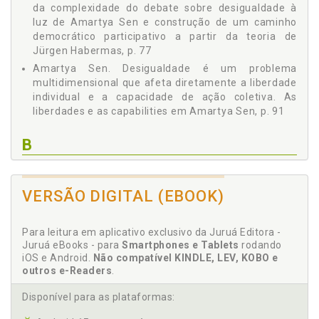
APOSTA EM CONSENSOS FORMADOS A PARTIR DE
da complexidade do debate sobre desigualdade à
VONTADES INDIVIDUAIS ORGANIZADAS POR MEIO DE
luz de Amartya Sen e construção de um caminho
CANAIS INSTITUCIONAIS. A RESSIGNIFICAÇÃO DO
democrático participativo a partir da teoria de
ESPAÇO PÚBLICO, p. 110
Jürgen Habermas, p. 77
3 - O QUE É POSSÍVEL FAZER? PROPOSTAS PARA
Amartya Sen. Desigualdade é um problema
CONSTRUÇÃO DE NOVOS CAMINHOS QUE PERMITAM
multidimensional que afeta diretamente a liberdade
RESGATAR O MODELO DEMOCRÁTICO PARTICIPATIVO
individual e a capacidade de ação coletiva. As
DESENHADO NA CONSTITUIÇÃO DE 1988 E SEU
liberdades e as capabilities em Amartya Sen, p. 91
COMPROMISSO TRANSFORMADOR, p. 133
3.1 QUAL ESTADO OS BRASILEIROS DESEJAM E O QUE
B
FALTA PARA SUAS ASPIRAÇÕES SE REALIZAREM?, p.
138
Bem comum. Fragilidade do pacto social presente na
3.2 DESAFIOS E POSSIBILIDADES DE MODELOS
Constituição de 1988: um Estado que não conseguiu
DEMOCRÁTICOS PARTICIPATIVOS, p. 147
VERSÃO DIGITAL (EBOOK)
se reinventar. O desmonte do sistema constitucional
3.3 COMO IMPLEMENTAR O MODELO TEÓRICO, p. 151
de proteção social como resultado do processo de
3.3.1 Metodologias de Análise: Aferindo o Grau de
captura do Estado, gerando a mercadorização do
Abertura Participativa Segundo a Lógica
Para leitura em aplicativo exclusivo da Juruá Editora -
bem comum, p. 36
Habermasiana, p. 152
Juruá eBooks - para
Smartphones e Tablets
rodando
iOS e Android.
Não compatível KINDLE, LEV, KOBO e
3.3.2 Metodologias de Análise: um Modelo para Apurar
outros e-Readers
.
C
a Eficácia de Ações Voltadas a Combater a
Desigualdade e Incrementar as Capacidades Humanas
Disponível para as plataformas:
- a Multidimensional Inequality Framework, p. 154
Capabilities. Desigualdade é um problema
multidimensional que afeta diretamente a liberdade
3.4 ESTUDO DE CASOS: EXPERIÊNCIAS PARTICIPATIVAS,