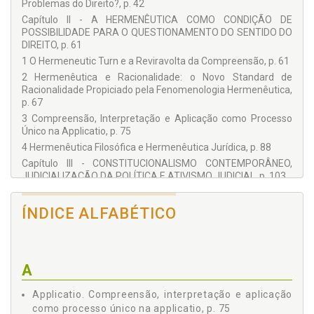
Problemas do Direito?, p. 42
Capítulo II - A HERMENÊUTICA COMO CONDIÇÃO DE
POSSIBILIDADE PARA O QUESTIONAMENTO DO SENTIDO DO
DIREITO, p. 61
1 O Hermeneutic Turn e a Reviravolta da Compreensão, p. 61
2 Hermenêutica e Racionalidade: o Novo Standard de
Racionalidade Propiciado pela Fenomenologia Hermenêutica,
p. 67
3 Compreensão, Interpretação e Aplicação como Processo
Único na Applicatio, p. 75
4 Hermenêutica Filosófica e Hermenêutica Jurídica, p. 88
Capítulo III - CONSTITUCIONALISMO CONTEMPORÂNEO,
JUDICIALIZAÇÃO DA POLÍTICA E ATIVISMO JUDICIAL, p. 103
1 Neoconstitucionalismo, Constitucionalismo
Contemporâneo e Constituição, p. 103
ÍNDICE ALFABÉTICO
2 Constituição e Desconstitucionalização Fática, p. 111
3 O Direito Frente às Posturas Substancialistas e
Procedimentalistas, p. 118
Capítulo IV - AS POLÍTICAS NEOLIBERAIS E A MAXIMIZAÇÃO
A
DO DIREITO PENAL, p. 149
1 A Nova Penalogia Neoliberal: Menos Estado Social e Mais
Applicatio. Compreensão, interpretação e aplicação
Estado Punitivo, p. 149
como processo único na applicatio, p. 75