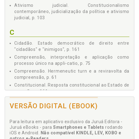
2 A Obsessão por Segurança como Motivação Legitimadora
Ativismo judicial. Constitucionalismo
do "Fundamentalismo Penalógico", p. 154
contemporâneo, judicialização da política e ativismo
Capítulo V - A RESPOSTA CONSTITUCIONAL AO ESTADO DE
judicial, p. 103
EXCEÇÃO, p. 161
1 O Estado Democrático de Direito Entre "Cidadãos" e
C
"Inimigos", p. 161
2 O Direito Fundamental à Individualização da Pena: Uma
Cidadão. Estado democrático de direito entre
Análise a Partir do Princípio da Proporcionalidade, p. 172
"cidadãos" e "inimigos", p. 161
2.1 Teorias ou critérios da determinação da pena, p. 181
Compreensão, interpretação e aplicação como
2.1.1 A teoria da pena proporcional ou da
processo único na appli-catio, p. 75
proporcionalidade pelo fato, p. 184
Compreensão. Hermeneutic turn e a reviravolta da
2.1.2 Uma síntese provisória: análise crítica da teoria
compreensão, p. 61
neoproporcional, p. 193
Constitucional. Resposta constitucional ao Estado de
3 Hermenêutica e Integridade do Direito na Aplicação da
exceção, p. 161
Pena: Uma Breve Síntese, p. 201
Constitucionalismo contemporâneo, judicialização
REFERÊNCIAS, p. 215
VERSÃO DIGITAL (EBOOK)
da política e ativismo judicial, p. 103
Constitucionalismo. Neoconstitucionalismo,
constitucionalismo contem-porâneo e Constituição,
Para leitura em aplicativo exclusivo da Juruá Editora -
p. 103
Juruá eBooks - para
Smartphones e Tablets
rodando
iOS e Android.
Não compatível KINDLE, LEV, KOBO e
Constituição e desconstitucionalização fática, p. 111
outros e-Readers
.