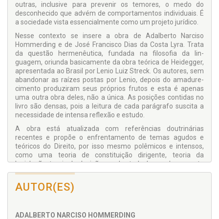
outras, inclusive para prevenir os temores, o medo do
desconhecido que advém de comportamentos individuais. É
a so­ciedade vista essencialmente como um projeto jurídico.
Nesse contexto se insere a obra de Adalberto Narciso
Hommerding e de José Francisco Dias da Costa Lyra. Trata
da questão hermenêutica, fundada na filosofia da lin­
guagem, oriunda basicamente da obra teórica de Heidegger,
apresentada ao Brasil por Lenio Luiz Streck. Os autores, sem
abandonar as raízes postas por Lenio, depois do amadure­
cimento produziram seus próprios frutos e esta é apenas
uma outra obra deles, não a única. As posições contidas no
livro são densas, pois a leitura de cada parágrafo suscita a
necessidade de intensa reflexão e estudo.
A obra está atualizada com referências doutrinárias
recentes e propõe o enfrentamento de temas agudos e
teóricos do Direito, por isso mesmo polêmicos e intensos,
como uma teoria de constituição dirigente, teoria da
legislação, teoria da decisão e, sobretudo, busca da resposta
correta em Direito, que se caracteriza como a resposta
constitucional correta, o direito como integridade.
AUTOR(ES)
Texto extraído e adaptado do prefácio contido nesta
obra, de autoria do Professor Doutor Diógenes Vicente
Hassan Ribeiro, Desembarga­dor do Tribunal de Justiça
ADALBERTO NARCISO HOMMERDING