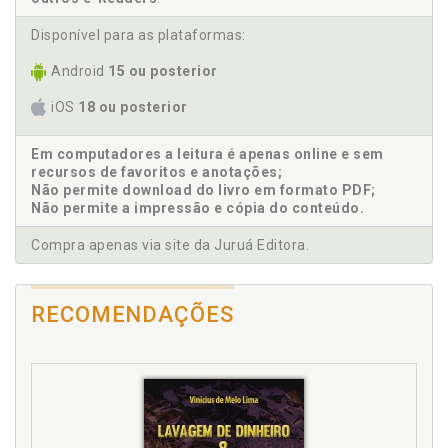
Constituição. Neoconstitucionalismo,
constitucionalismo contemporâneo e Constituição,
Disponível para as plataformas:
p. 103
Android
15 ou posterior
D
iOS
18 ou posterior
Desconstitucionalização fática. Constituição e
desconstitucionalização fática, p. 111
Em computadores a leitura é apenas online e sem
recursos de favoritos e anotações;
Direito frente às posturas substancialistas e
Não permite download do livro em formato PDF;
procedimentalistas, p. 118
Não permite a impressão e cópia do conteúdo.
Direito fundamental à individualização da pena: uma
análise a partir do princípio da proporcionalidade, p.
Compra apenas via site da Juruá Editora.
172
Direito penal, dogmática jurídica e método, p. 19
Direito penal, dogmática jurídica e método.
RECOMENDAÇÕES
Considerações iniciais, p. 19
Direito penal. Políticas neoliberais e a maximização
do direito penal, p. 149
Direito penal. Positivismo, dogmática e direito penal,
p. 28
Direito. Dogmatismo e método: afinal, o método