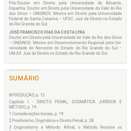
do Estado do Rio Grande do Sul.
Pós-Doutor em Direito pela Uni­versidade de Alicante,
Espanha. Doutor em Direito pela Univer­sidade do Vale do Rio
dos Sinos – UNISINOS. Mestre em Direito pela Universidade
Federal de Santa Catarina – UFSC. Juiz de Direito no Estado
do Rio Grande do Sul.
JOSÉ FRANCISCO DIAS DA COSTA LYRA
Doutor em Direito pela Univer­sidade do Vale do Rio dos Sinos
– UNISINOS. Mestre em Desen­volvimento Regional pela Uni­
versidade do Noroeste do Estado do Rio Grande do Sul –
UNIJUÍ. Juiz de Direito no Estado do Rio Grande do Sul.
SUMÁRIO
INTRODUÇÃO, p. 15
Capítulo I - DIREITO PENAL, DOGMÁTICA JURÍDICA E
MÉTODO, p. 19
1 Considerações Iniciais, p. 19
2 Positivismo, Dogmática e Direito Penal, p. 28
3 Dogmatismo e Método: Afinal, o Método Resolve os