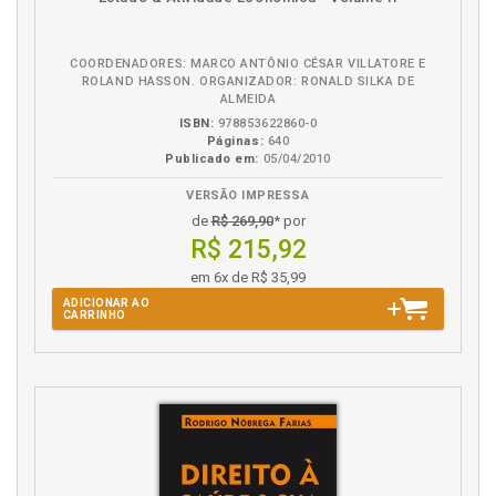
Nova penalogia neoliberal: menos estado social e
na
mais Estado punitivo, p. 149
B.V.
COORDENADORES: MARCO ANTÔNIO CÉSAR VILLATORE E
O
ROLAND HASSON. ORGANIZADOR: RONALD SILKA DE
ALMEIDA
Obsessão por segurança como motivação
ISBN:
978853622860-0
legitimadora do "fundamenta-lismo penalógico", p.
Páginas:
640
Publicado em:
05/04/2010
154
VERSÃO IMPRESSA
P
de
R$ 269,90
* por
R$ 215,92
Pena. Direito fundamental à individualização da
pena: uma análise a partir do princípio da
em 6x de R$ 35,99
proporcionalidade, p. 172
ADICIONAR AO
CARRINHO
Pena. Hermenêutica e integridade do direito na
aplicação da pena: uma breve síntese, p. 201
Pena. Teoria da pena proporcional ou da
proporcionalidade pelo fato, p. 184
Pena. Teorias ou critérios da determinação da pena,
p. 181
Pena. Uma síntese provisória: análise crítica da