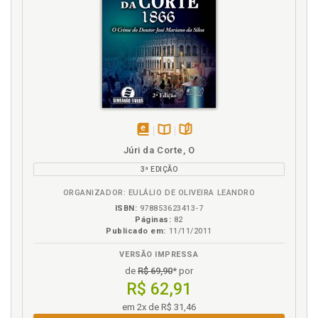
disponível
Disponível
páginas
Júri da Corte, O
em
na
3ª EDIÇÃO
eBook
B.V.
ORGANIZADOR: EULÁLIO DE OLIVEIRA LEANDRO
ISBN:
978853623413-7
Páginas:
82
Publicado em:
11/11/2011
VERSÃO IMPRESSA
de
R$ 69,90
* por
R$ 62,91
em 2x de R$ 31,46