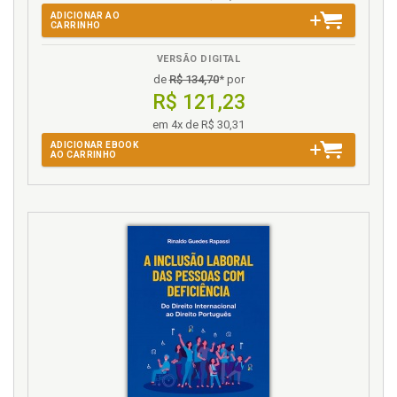
ADICIONAR AO
CARRINHO
VERSÃO DIGITAL
de
R$ 134,70
* por
R$ 121,23
em 4x de R$ 30,31
ADICIONAR EBOOK
AO CARRINHO