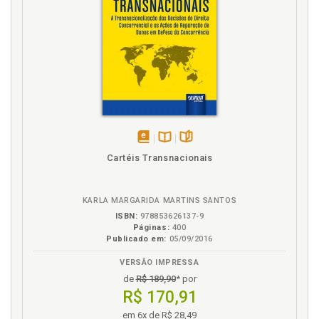
disponível
Disponível
páginas
Cartéis Transnacionais
em
na
eBook
B.V.
KARLA MARGARIDA MARTINS SANTOS
ISBN:
978853626137-9
Páginas:
400
Publicado em:
05/09/2016
VERSÃO IMPRESSA
de
R$ 189,90
* por
R$ 170,91
em 6x de R$ 28,49