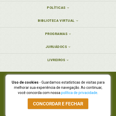
POLÍTICAS
BIBLIOTECA VIRTUAL
PROGRAMAS
JURUÁDOCS
LIVREIROS
Uso de cookies
- Guardamos estatísticas de visitas para
Juruá Editora Ltda., CNPJ 77.535.508/0001-19
melhorar sua experiência de navegação. Ao continuar,
Juruá Informática Ltda., CNPJ 01.701.561/0001-80
você concorda com nossa
política de privacidade
.
NOVO ENDEREÇO:
R. Flávio Dallegrave, 7665, São Lourenço |
Curitiba - Paraná - CEP 82210-310
CONCORDAR E FECHAR
Atendimento: (41) 4009-3900
|
Vendas Atacado: (41) 4009-3939
|
Atendimento via Whatsapp
NÃO DISPOMOS MAIS DE SHOWROOW