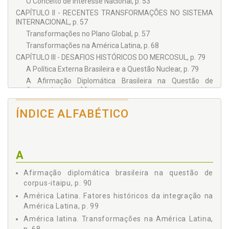
O Conceito de Interesse Nacional, p. 53
CAPÍTULO II - RECENTES TRANSFORMAÇÕES NO SISTEMA
INTERNACIONAL, p. 57
Transformações no Plano Global, p. 57
Transformações na América Latina, p. 68
CAPÍTULO III - DESAFIOS HISTÓRICOS DO MERCOSUL, p. 79
A Política Externa Brasileira e a Questão Nuclear, p. 79
A Afirmação Diplomática Brasileira na Questão de
Corpus-Itaipu, p. 90
CAPÍTULO IV - A REALIZAÇÃO DO MERCOSUL, p. 99
ÍNDICE ALFABÉTICO
Os Fatores Históricos da Integração na América Latina, p.
99
O Advento do Mercosul, p. 103
A Razão do Mercosul, p. 110
A
CAPÍTULO V - A PARALISIA DO MERCOSUL, p. 117
Os Contratempos entre Argentina e Brasil no Mercosul, p.
Afirmação diplomática brasileira na questão de
117
corpus-itaipu, p. 90
A Relativa Desindustrialização da Argentina, p. 122
América Latina. Fatores históricos da integração na
Os Dilemas da Argentina e do Brasil no Mercosul, p. 129
América Latina, p. 99
CONSIDERAÇÕES FINAIS, p. 135
América latina. Transformações na América Latina,
ANEXOS, p. 147