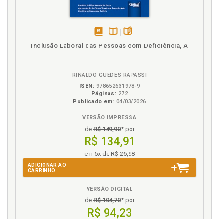
disponível
Disponível
páginas
Inclusão Laboral das Pessoas com Deficiência, A
em
na
eBook
B.V.
RINALDO GUEDES RAPASSI
ISBN:
978652631978-9
Páginas:
272
Publicado em:
04/03/2026
VERSÃO IMPRESSA
de
R$ 149,90
* por
R$ 134,91
em 5x de R$ 26,98
ADICIONAR AO
CARRINHO
VERSÃO DIGITAL
de
R$ 104,70
* por
R$ 94,23