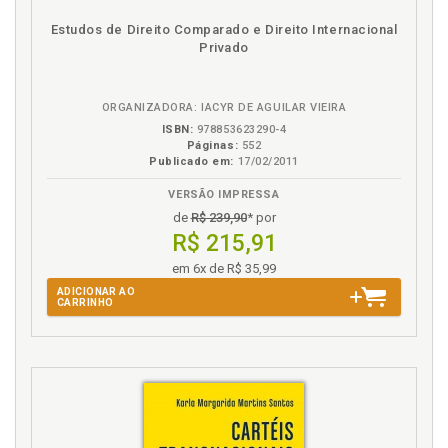
Questão corpus-itaipu. Afirmação diplomática
Estudos de Direito Comparado e Direito Internacional
brasileira na questão de corpus-itaipu, p. 90
Privado
Questão nuclear. Política externa brasileira e a
questão nuclear, p. 79
ORGANIZADORA: IACYR DE AGUILAR VIEIRA
R
ISBN:
978853623290-4
Páginas:
552
Realização do Mercosul, p. 99
Publicado em:
17/02/2011
Recentes transformações no sistema internacional,
VERSÃO IMPRESSA
p. 57
de
R$ 239,90
* por
Referências bibliográficas, p. 151
R$ 215,91
Relativa desindustrialização da Argentina, p. 122
em 6x de R$ 35,99
ADICIONAR AO
T
CARRINHO
Tradição realista, p. 34
Transformações na América Latina, p. 68
Transformações no plano global, p. 57