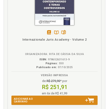
Argentina, p. 122
Dilemas da Argentina e do Brasil no Mercosul, p. 129
F
Fatores históricos da integração na América Latina,
p. 99
disponível
Disponível
páginas
Internazionale Juris Academy - Volume 2
em
na
H
eBook
B.V.
Hegemonia. Conceito, p. 41
ORGANIZADORA: RITA DE CÁSSIA DA SILVA
ISBN:
978652631613-9
Páginas:
550
I
Publicado em:
07/10/2025
Integração na América Latina. Fatores históricos, p.
VERSÃO IMPRESSA
99
de
R$ 279,90
* por
Interesse nacional. Conceito, p. 53
R$ 251,91
Introdução, p. 17
em 6x de R$ 41,99
ADICIONAR AO
M
CARRINHO