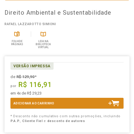
Direito Ambiental e Sustentabilidade
RAFAEL LAZZAROTTO SIMIONI
FOLHEIE
LEIA NA
PÁGINAS
BIBLIOTECA
VIRTUAL
VERSÃO IMPRESSA
de
R$ 129,90
*
R$ 116,91
por
em 4x de R$ 29,23
ADICIONAR AO CARRINHO
* Desconto não cumulativo com outras promoções, incluindo
P.A.P.
,
Cliente Fiel
e
desconto de autores