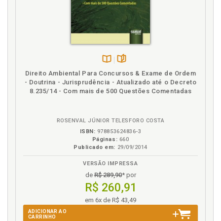
Comunicação intersistêmica. Sistemas de
organização, p. 109
Comunicação intersistêmica e corrupção, p. 175
Comunicação jus-econômica-ecológica. Ilusão, p. 70
Considerações finais, p. 239
Contingência. Dupla contingência: formação e
Disponível
páginas
Direito Ambiental Para Concursos & Exame de Ordem
trivialização do direito, p. 41
na
- Doutrina - Jurisprudência - Atualizado até o Decreto
Contingência. Planejamento e contingência, p. 195
B.V.
8.235/14 - Com mais de 500 Questões Comentadas
Contingência. Problema da efetividade e problema
da contingência, p. 32
Corrupção. Comunicação intersistêmica e corrupção,
ROSENVAL JÚNIOR TELESFORO COSTA
p. 175
ISBN:
978853624836-3
Páginas:
660
Publicado em:
29/09/2014
D
VERSÃO IMPRESSA
Destrivialização do direito ambiental, p. 66
de
R$ 289,90
* por
Dinâmica, instabilidadee planejamento, p. 217
R$ 260,91
Direito. Comunicação jus-econômica-ecológica.
em 6x de R$ 43,49
Ilusão, p. 70
ADICIONAR AO
Direito. Dupla contingência: formação e trivialização
CARRINHO