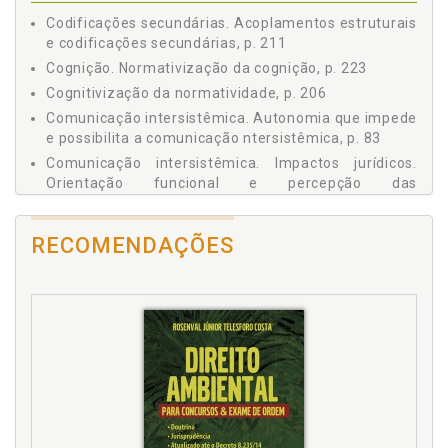
3 Acoplamentos estruturais e codificações secundárias, p.
Codificações secundárias. Acoplamentos estruturais
211
e codificações secundárias, p. 211
4 Dinâmica, instabilidade e planejamento, p. 217
Cognição. Normativização da cognição, p. 223
5 Normativização da cognição, p. 223
Cognitivização da normatividade, p. 206
CONSIDERAÇÕES FINAIS, p. 239
Comunicação intersistêmica. Autonomia que impede
REFERÊNCIAS, p. 243
e possibilita a comunicação ntersistêmica, p. 83
Comunicação intersistêmica. Impactos jurídicos.
Orientação funcional e percepção das
conseqüências, p. 162
Comunicação intersistêmica. Impactos jurídicos.
RECOMENDAÇÕES
Orientação pelas conseqüências e validade, p. 155
Comunicação intersistêmica. Impactos jurídicos.
Orientação pelas conseqüências e validade, p. 155
Comunicação intersistêmica. Impactos jurídicos do
problema da comunicação intersistêmica, p. 121
Comunicação intersistêmica. Interferência e
ressonância intersistêmica, p. 94
Comunicação intersistêmica. Possibilidades, p. 77
Comunicação intersistêmica. Problema, p. 29