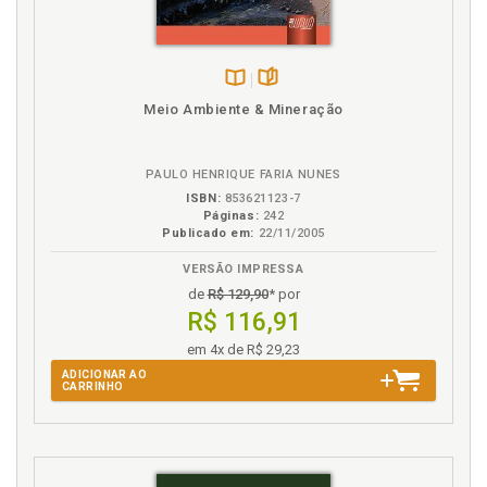
Movimento de protesto. Sistemas de interação e
movimentos de protesto, p. 116
Disponível
páginas
N
Meio Ambiente & Mineração
na
B.V.
Normatividade. Cognitivização da normatividade, p.
206
PAULO HENRIQUE FARIA NUNES
Normativização da cognição, p. 223
ISBN:
853621123-7
Páginas:
242
Publicado em:
22/11/2005
O
VERSÃO IMPRESSA
Observação intesistêmica, p. 89
de
R$ 129,90
* por
Organização. Sistemas de organização, p. 109
R$ 116,91
em 4x de R$ 29,23
P
ADICIONAR AO
CARRINHO
Perigos e riscos do direito ambiental trivializado, p.
55
Planejamento. Dinâmica, instabilidade e
planejamento, p. 217