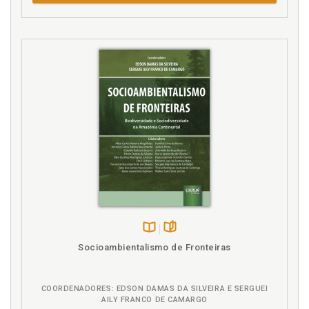
do direito, p. 41
Direito ambiental. Comunicação intersistêmica.
Impactos jurídicos. Orientação funcional e
percepção das conseqüências, p. 162
Direito ambiental. Comunicação intersistêmica.
Impactos jurídicos. Orientação pelas conseqüências
e validade, p. 155
Direito ambiental. Destrivialização do direito
ambiental, p. 66
Direito ambiental. Programação condicional e
programação finalística, p. 145
Direito ambiental. Riscos e perigos do direito
ambiental trivializado, p. 55
Direito ambiental. Unidade da multiplicidade do
direito ambiental, p. 123
Dupla contingência: formação e trivialização do
Disponível
páginas
Socioambientalismo de Fronteiras
direito, p. 41
na
B.V.
E
COORDENADORES: EDSON DAMAS DA SILVEIRA E SERGUEI
AILY FRANCO DE CAMARGO