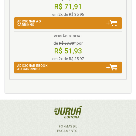
Sistemas de interação e movimentos de protesto, p.
R$ 71,91
116
em 2x de R$ 35,96
Sistemas de organização, p. 109
ADICIONAR AO
Sistemas sociais. Acoplamentos estruturais e
CARRINHO
codificações secundárias, p. 211
VERSÃO DIGITAL
Sustentabilidade. Planejamento jurídico da
sustentabilidade, p. 193
de
R$ 57,70
* por
R$ 51,93
U
em 2x de R$ 25,97
ADICIONAR EBOOK
Unidade da multiplicidade do direito ambiental, p.
AO CARRINHO
123
FORMAS DE
PAGAMENTO