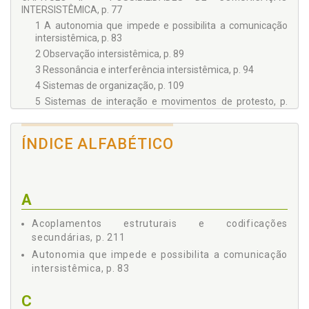
INTERSISTÊMICA, p. 77
1 A autonomia que impede e possibilita a comunicação
intersistêmica, p. 83
2 Observação intersistêmica, p. 89
3 Ressonância e interferência intersistêmica, p. 94
4 Sistemas de organização, p. 109
5 Sistemas de interação e movimentos de protesto, p.
116
CAPÍTULO III - IMPACTOS JURÍDICOS DO PROBLEMA DA
ÍNDICE ALFABÉTICO
COMUNICAÇÃO INTERSISTÊMICA, p. 121
1 A unidade da multiplicidade do direito ambiental, p. 123
2 Programação condicional e programação finalística, p.
145
A
3 Orientação pelas conseqüências e validade, p. 155
4 Orientação funcional e percepção das conseqüências, p.
Acoplamentos estruturais e codificações
162
secundárias, p. 211
5 Comunicação intersistêmica e corrupção, p. 175
Autonomia que impede e possibilita a comunicação
CAPÍTULO IV - O PLANEJAMENTO JURÍDICO DA
intersistêmica, p. 83
SUSTENTABILIDADE, p. 193
1 Planejamento e contingência, p. 195
C
2 Cognitivização da normatividade, p. 206