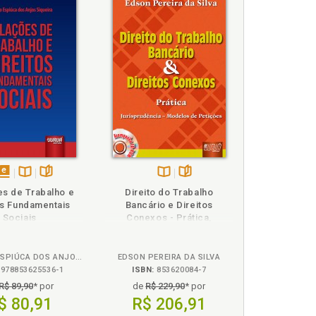
disponível
Disponível
páginas
Disponível
páginas
s de Trabalho e
Direito do Trabalho
em
na
na
os Fundamentais
Bancário e Direitos
eBook
B.V.
B.V.
Sociais
Conexos - Prática,
Jurisprudência - Modelos
de Petições
RODRIGO ESPIÚCA DOS ANJOS SIQUEIRA
EDSON PEREIRA DA SILVA
978853625536-1
ISBN:
853620084-7
R$ 89,90
* por
de
R$ 229,90
* por
$ 80,91
R$ 206,91