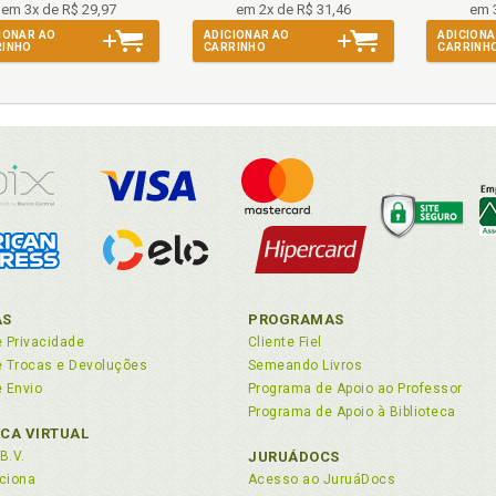
em 3x de R$ 29,97
em 2x de R$ 31,46
em 
IONAR AO
ADICIONAR AO
ADICIONA
RINHO
CARRINHO
CARRINH
AS
PROGRAMAS
e Privacidade
Cliente Fiel
de Trocas e Devoluções
Semeando Livros
e Envio
Programa de Apoio ao Professor
Programa de Apoio à Biblioteca
ECA VIRTUAL
B.V.
JURUÁDOCS
ciona
Acesso ao JuruáDocs