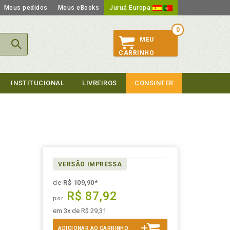
Meus pedidos
Meus eBooks
Juruá Europa
0
MEU
CARRINHO
INSTITUCIONAL
LIVREIROS
CONSINTER
VERSÃO IMPRESSA
de
R$ 109,90
*
R$ 87,92
por
em 3x de R$ 29,31
ADICIONAR AO CARRINHO