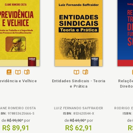
ém
olheie
Também
Folheie
disponível
Disponível
páginas
Disponível
páginas
evidência e Velhice
Entidades Sindicais - Teoria
Relaçõe
em
na
na
e Prática
Direit
eBook
B.V.
B.V.
IANE ROMEIRO COSTA
LUIZ FERNANDO SAFFRAIDER
SBN:
978853625666-5
ISBN:
853620544-X
ISBN:
de
R$ 99,90
* por
de
R$ 69,90
* por
de
R$ 89,91
R$ 62,91
R