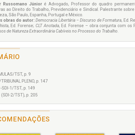
or Russomano Júnior
é Advogado, Professor do quadro permanente 
ivas ao Direito do Trabalho, Previdenciário e Sindical. Palestrante sobr
leza, São Paulo, Espanha, Portugal e México.
s obras do autor:
Democracia Libertária – Discurso de Formatura
, Ed. R
hista
, Ed. Forense;
CLT Anotada
, Ed. Forense – obra conjunta com os 
sos de Natureza Extraordinária Cabíveis no Processo do Trabalho
.
MÁRIO
ÚMULAS/TST, p. 9
OJ/TRIBUNAL PLENO, p. 147
OJ-SDI-1/TST, p. 149
 (SDI-2/TST), p. 205
COMENDAÇÕES