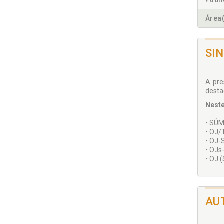
Publ
Área(
SI
A pre
desta
Neste
• SÚ
• OJ
• OJ-
• OJs
• OJ 
AU