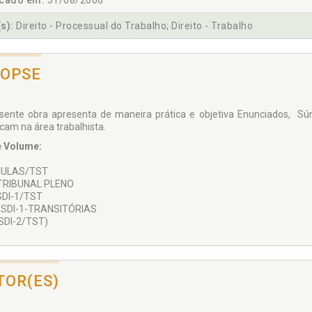
icado em:
31/08/2006
s):
Direito - Processual do Trabalho; Direito - Trabalho
NOPSE
sente obra apresenta de maneira prática e objetiva Enunciados, Sú
cam na área trabalhista.
 Volume:
MULAS/TST
/TRIBUNAL PLENO
SDI-1/TST
-SDI-1-TRANSITÓRIAS
(SDI-2/TST)
TOR(ES)