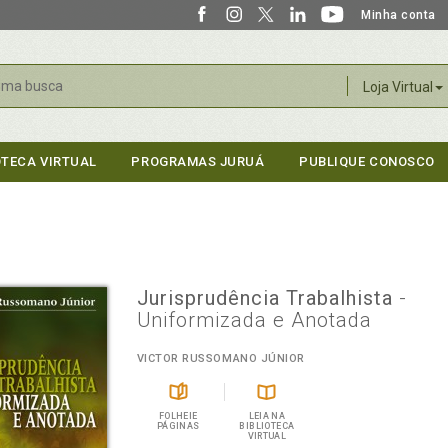
Minha conta
r
Loja Virtual
OTECA VIRTUAL
PROGRAMAS JURUÁ
PUBLIQUE CONOSCO
Jurisprudência Trabalhista
-
Uniformizada e Anotada
VICTOR RUSSOMANO JÚNIOR
FOLHEIE
LEIA NA
PÁGINAS
BIBLIOTECA
VIRTUAL