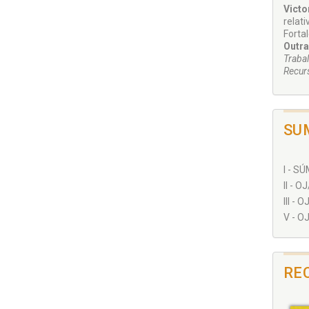
Vict
relat
Forta
Outra
Trabal
Recur
SU
I - S
II - 
III - 
V - OJ
RE