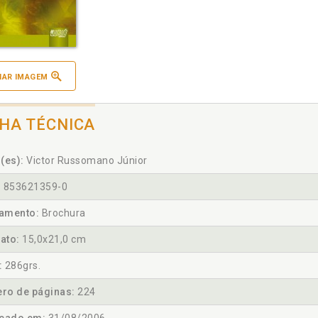
IAR IMAGEM
CHA TÉCNICA
(es):
Victor Russomano Júnior
:
853621359-0
amento:
Brochura
ato:
15,0x21,0 cm
:
286grs.
ro de páginas:
224