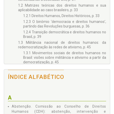
1.2 Matrizes teóricas dos direitos humanos e sua
aplicabilidade ao caso brasileiro, p. 33
1.2.1 Direitos Humanos, Direitos Históricos, p. 33
1.2.3 O binômio ‘democracia e direitos humanos’,
partindo das Revoluções burguesas, p. 36
1.2.4 Transição democrática e direitos humanos no
Brasil, p. 39
1.3 Militância nacional de direitos humanos: da
redemocratização às redes de ativismo, p. 45
1.3.1 Movimentos sociais de direitos humanos no
Brasil: visões sobre militância e ativismo a partir da
democratização, p. 45
1.3.2 Os novos movimentos sociais e a formação
das redes de ativismo, p. 49
ÍNDICE ALFABÉTICO
1.3.3 Movimentos sociais de direitos humanos no
Brasil: identificando os veteranos, p. 51
1.3.4 Movimento, Associação e Coordenação em
direitos humanos no Brasil, p. 54
A
1.3.5 Anos 1990: o ativismo pelos direitos humanos
se transforma em terceiro setor, p. 57
Abstenção. Comissão ao Conselho de Direitos
1.4 Ativismo internacional em direitos humanos, p. 61
Humanos (CDH): abstenção, intervenção e