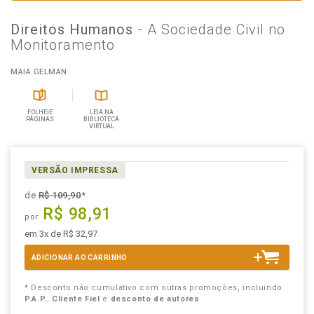
Direitos Humanos
- A Sociedade Civil no
Monitoramento
MAIA GELMAN
FOLHEIE
LEIA NA
PÁGINAS
BIBLIOTECA
VIRTUAL
VERSÃO IMPRESSA
de
R$ 109,90
*
R$ 98,91
por
em 3x de R$ 32,97
ADICIONAR AO CARRINHO
* Desconto não cumulativo com outras promoções, incluindo
P.A.P.
,
Cliente Fiel
e
desconto de autores