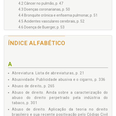
4.2 Câncer no pulmão, p. 47
4.3 Doenças coronarianas, p. 50
4.4 Bronquite crônica e enfisema pulmonar, p. 51
4.5 Acidentes vasculares cerebrais, p. 52
4.6 Doença de Buerger, p. 53
4.7 A impotência, p. 54
4.8 Outras enfermidades associadas ao tabagismo, p.
ÍNDICE ALFABÉTICO
55
5 A mulher e o tabaco, p. 59
6 As crianças, os adolescentes e o tabagismo, p. 62
7 Os perigos à saúde decorrentes do tabagismo passivo,
A
p. 66
8 A deficiência de informações sobre os malefícios
Abreviatura. Lista de abreviaturas, p. 21
causados pelo cigarro: uma primeira abordagem acerca
Abusividade. Publicidade abusiva e o cigarro, p. 336
da imperfeição extrínseca do cigarro, p. 71
Abuso de direito, p. 265
9 Mais algumas estatísticas relacionadas ao tabagismo, p.
75
Abuso de direito. Ainda sobre a caracterização do
abuso do direito perpetrado pela indústria do
Capítulo II HISTÓRICO E NOÇÕES FUNDAMENTAIS À
ADEQUADA COMPREENSÃO DO CÓDIGO DE DEFESA DO
tabaco, p. 301
CONSUMIDOR, p. 79
Abuso de direito. Aplicação da teoria no direito
1 Uma abordagem histórica do direito fundamental da
brasileiro e sua recente positivação pelo Código Civil