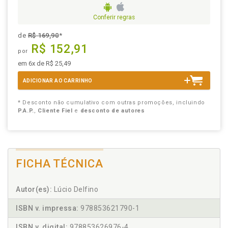
Conferir regras
de
R$ 169,90
*
R$ 152,91
por
em 6x de R$ 25,49
ADICIONAR AO CARRINHO
* Desconto não cumulativo com outras promoções, incluindo
P.A.P.
,
Cliente Fiel
e
desconto de autores
FICHA TÉCNICA
Autor(es):
Lúcio Delfino
ISBN v. impressa:
978853621790-1
ISBN v. digital:
978853626976-4