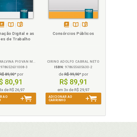
disponível
Disponível
páginas
disponível
Disponível
páginas
nação Digital e as
Consórcios Públicos
em
na
em
na
es de Trabalho
eBook
B.V.
eBook
B.V.
WALESKA MALVINA PIOVAN MARTINAZZO
CIRINO ADOLFO CABRAL NETO
978652631008-3
ISBN:
978655605630-2
R$ 89,90
* por
de
R$ 99,90
* por
$ 80,91
R$ 89,91
3x de R$ 26,97
em 3x de R$ 29,97
R AO
ADICIONAR AO
O
CARRINHO