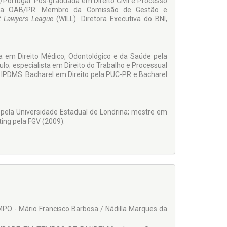
/Portugal. Pós-graduada em Direito Civil e Processo
 da OAB/PR. Membro da Comissão de Gestão e
t Lawyers League
(WILL). Diretora Executiva do BNI,
a em Direito Médico, Odontológico e da Saúde pela
o; especialista em Direito do Trabalho e Processual
a IPDMS. Bacharel em Direito pela PUC-PR e Bacharel
pela Universidade Estadual de Londrina; mestre em
ing pela FGV (2009).
 Mário Francisco Barbosa / Nádilla Marques da