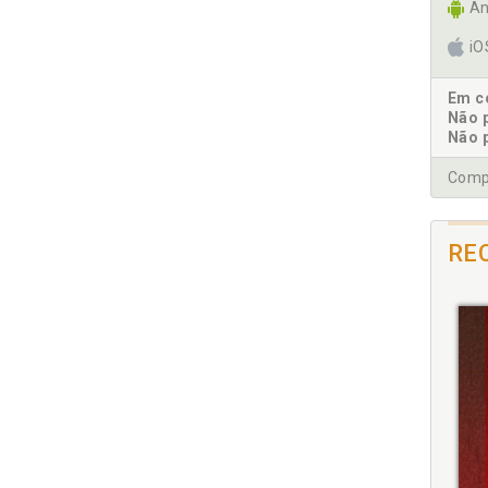
An
i
Em co
Não 
Não 
Compr
RE