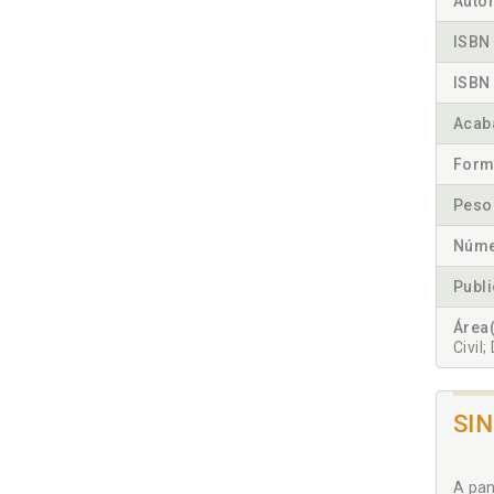
Autor
ISBN 
ISBN 
Acab
Form
Peso
Núme
Publ
Área(
Civil;
SI
A pan