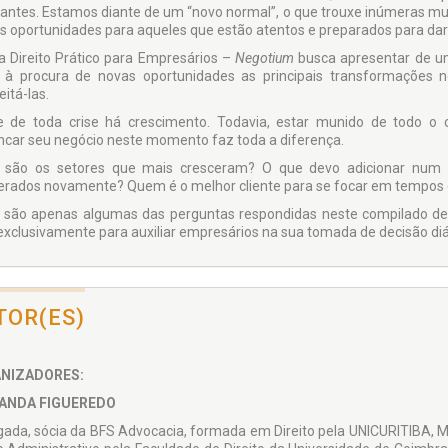
antes. Estamos diante de um “novo normal”, o que trouxe inúmeras mud
s oportunidades para aqueles que estão atentos e preparados para dar
a Direito Prático para Empresários –
Negotium
busca apresentar de um
 à procura de novas oportunidades as principais transformações n
itá-las.
e de toda crise há crescimento. Todavia, estar munido de todo o 
ncar seu negócio neste momento faz toda a diferença.
 são os setores que mais cresceram? O que devo adicionar num c
erados novamente? Quem é o melhor cliente para se focar em tempos 
 são apenas algumas das perguntas respondidas neste compilado de art
 exclusivamente para auxiliar empresários na sua tomada de decisão diá
TOR(ES)
NIZADORES:
ANDA FIGUEREDO
ada, sócia da BFS Advocacia, formada em Direito pela UNICURITIBA, M