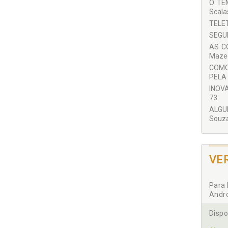
O TE
Mário
Scala
Nádil
TELET
SEGUR
Vitor
AS C
Willia
Mazeg
COMO
PELA 
INOVA
73
ALGUM
Souza
VE
Para 
Andr
Dispo