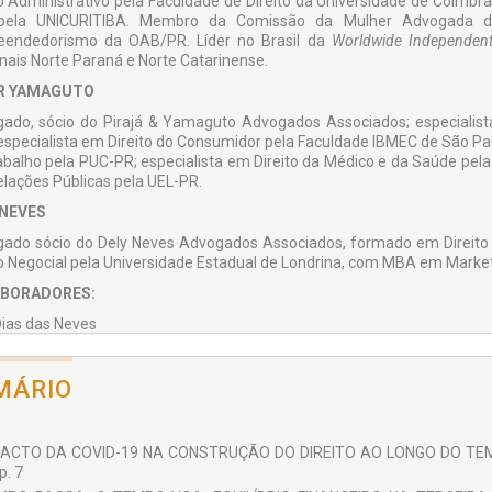
to Administrativo pela Faculdade de Direito da Universidade de Coimbra
l pela UNICURITIBA. Membro da Comissão da Mulher Advogada
endedorismo da OAB/PR. Líder no Brasil da
Worldwide Independen
nais Norte Paraná e Norte Catarinense.
R YAMAGUTO
ado, sócio do Pirajá & Yamaguto Advogados Associados; especialist
especialista em Direito do Consumidor pela Faculdade IBMEC de São Paul
abalho pela PUC-PR; especialista em Direito da Médico e da Saúde pel
lações Públicas pela UEL-PR.
 NEVES
ado sócio do Dely Neves Advogados Associados, formado em Direito 
to Negocial pela Universidade Estadual de Londrina, com MBA em Market
BORADORES:
Dias das Neves
nda Mazega Figueredo
MÁRIO
vo Antonio Barbosa de Souza
 Sinnema
 Soares Scalassara Munhoz
ACTO DA COVID-19 NA CONSTRUÇÃO DO DIREITO AO LONGO DO TEMPO -
p. 7
 Machado Nalin Sinnema Gomes