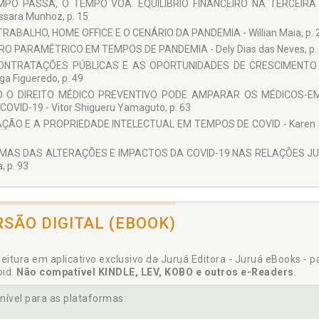
MPO PASSA, O TEMPO VOA. EQUILÍBRIO FINANCEIRO NA TERCEIRA
 Francisco Barbosa
ssara Munhoz, p. 15
la Marques da Silva
RABALHO, HOME OFFICE E O CENÁRIO DA PANDEMIA - Willian Maia, p. 
O PARAMÉTRICO EM TEMPOS DE PANDEMIA - Dely Dias das Neves, p.
 Shigueru Yamaguto
ONTRATAÇÕES PÚBLICAS E AS OPORTUNIDADES DE CRESCIMENTO 
n Maia
a Figueredo, p. 49
 O DIREITO MÉDICO PREVENTIVO PODE AMPARAR OS MÉDICOS-E
COVID-19 - Vitor Shigueru Yamaguto, p. 63
ÇÃO E A PROPRIEDADE INTELECTUAL EM TEMPOS DE COVID - Karen Si
AS DAS ALTERAÇÕES E IMPACTOS DA COVID-19 NAS RELAÇÕES JURÍD
, p. 93
RSÃO DIGITAL (EBOOK)
leitura em aplicativo exclusivo da Juruá Editora - Juruá eBooks - 
oid.
Não compatível KINDLE, LEV, KOBO e outros e-Readers
.
nível para as plataformas: