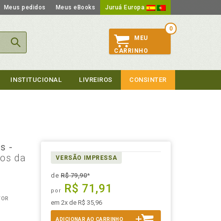
Meus pedidos
Meus eBooks
Juruá Europa
0
MEU
CARRINHO
INSTITUCIONAL
LIVREIROS
CONSINTER
s -
tos da
VERSÃO IMPRESSA
-
de
R$ 79,90
*
R$ 71,91
por
TOR
em 2x de R$ 35,96
ADICIONAR AO CARRINHO