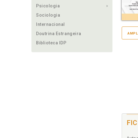
Psicologia
Sociologia
Internacional
Doutrina Estrangeira
AMPL
Biblioteca IDP
FI