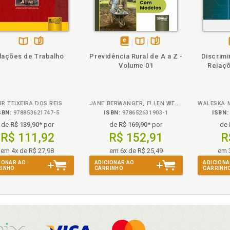
ém
olheie
Também
Também
Folheie
Disponível
páginas
disponível
Disponível
páginas
lações de Trabalho
Previdência Rural de A a Z -
Discrimi
na
em
na
Volume 01
Relaçõ
B.V.
eBook
B.V.
IR TEIXEIRA DOS REIS
JANE BERWANGER, ELLEN WEBER
SBN:
978853621747-5
ISBN:
978652631903-1
ISBN:
de
R$ 139,90
* por
de
R$ 169,90
* por
de
R$ 111,92
R$ 152,91
R
em 4x de R$ 27,98
em 6x de R$ 25,49
em 
IONAR AO
ADICIONAR AO
ADICIONA
RINHO
CARRINHO
CARRINH