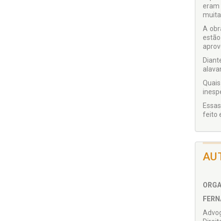
eram 
muita
A obr
estão
aprove
Diant
alava
Quais
inesp
Essas
feito
AU
ORGA
FERN
Advog