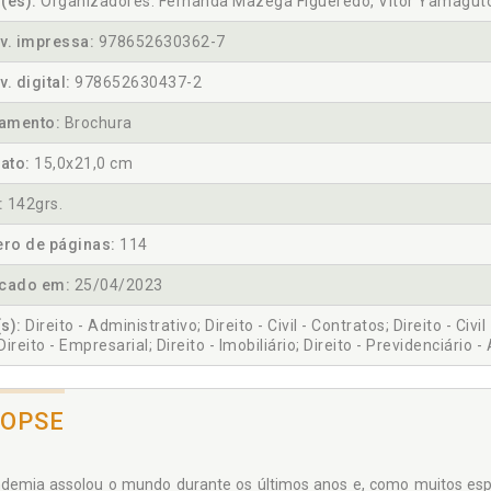
(es):
Organizadores: Fernanda Mazega Figueredo, Vitor Yamaguto
v. impressa:
978652630362-7
v. digital:
978652630437-2
amento:
Brochura
ato:
15,0x21,0 cm
:
142grs.
ro de páginas:
114
icado em:
25/04/2023
s):
Direito - Administrativo; Direito - Civil - Contratos; Direito - Civi
 Direito - Empresarial; Direito - Imobiliário; Direito - Previdenciário
NOPSE
demia assolou o mundo durante os últimos anos e, como muitos es