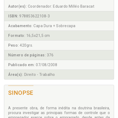
Autor(es):
Coordenador: Eduardo Milléo Baracat
ISBN:
978853622108-3
Acabamento:
Capa Dura + Sobrecapa
Formato:
16,5x21,5 cm
Peso:
420grs.
Número de páginas:
376
Publicado em:
07/08/2008
Área(s):
Direito - Trabalho
SINOPSE
A presente obra, de forma inédita na doutrina brasileira,
procura investigar as principais formas de controle que o
empregador exerce sobre o empregado, desde antes da