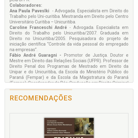
Colaboradores:
Ana Paula Paveslki
- Advogada. Especialista em Direito do
Trabalho pelo Uni-curitiba. Mestranda em Direito pelo Centro
Universitário Curitiba – Unicuritiba.
Caroline Franceschi André
- Advogada. Especialista em
Direito do Trabalho pelo Unicuritiba/2007. Graduada em
Direito no Unicuritiba/2005. Pesquisadora do projeto de
iniciação científica “Controle da vida pessoal do empregado
na empresas”.
Fábio André Guaragni -
Promotor de Justiça. Doutor e
Mestre em Direito das Relações Sociais (UFPR). Professor de
Direito Penal dos Programas de Mestrado em Direito da
Unipar e do Unicuritiba, da Escola do Ministério Público do
Paraná (Fempar) e da Escola da Magistratura do Paraná
(Esmae). Coordenador da Pós-Graduação em Direito Criminal
e Processo Penal do Unicuritiba.
Fabio Freitas Minardi
- Advogado. Especialista em Direito
RECOMENDAÇÕES
Processual e Material do Trabalho pelas Faculdades
Integradas Curitiba e pela Escola da Magistratura do
Trabalho do Estado do Paraná. Mestrando em Direito
Empresarial e Cidadania do Unicuritiba. Professor titular da
graduação da Famec, em São José dos Pinhais, Estado do
Paraná.
Maria Fernanda Sbrissia
- Advogada. Cursanda em