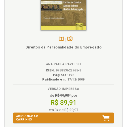
Disponível
páginas
Direitos da Personalidade do Empregado
na
B.V.
ANA PAULA PAVELSKI
ISBN:
978853622765-8
Páginas:
192
Publicado em:
17/12/2009
VERSÃO IMPRESSA
de
R$ 99,90
* por
R$ 89,91
em 3x de R$ 29,97
ADICIONAR AO
CARRINHO