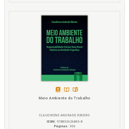
disponível
Disponível
páginas
Meio Ambiente do Trabalho
em
na
eBook
B.V.
CLAUDIRENE ANDRADE RIBEIRO
ISBN:
978853626840-8
Páginas:
306