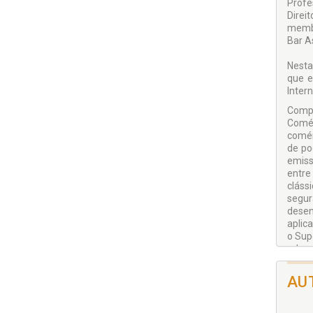
Profe
Direi
membr
Bar As
Nesta
que e
Inter
Compõ
Comér
comér
de po
emiss
entre
cláss
segur
desen
aplic
o Sup
adequ
obstá
comér
AU
Lisbo
prote
genét