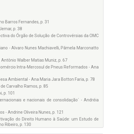
no Barros Fernandes, p. 31
lemar, p. 38
pectiva do Órgão de Solução de Controvérsias da OMC
ano - Alvaro Nunes Machiavelli, Pâmela Marconatto
 Antônio Walber Matias Muniz, p. 67
Comércio Intra-Mercosul de Pneus Reformados - Ana
a Ambiental - Ana Maria Jara Botton Faria, p. 78
é de Carvalho Ramos, p. 85
, p. 101
rnacionais e nacionais de consolidação´ - Andréia
s - Andrine Oliveira Nunes, p. 121
fetivação do Direito Humano à Saúde: um Estudo de
o Ribeiro, p. 130
tais de Proteção na América do Sul - Antônio Walber