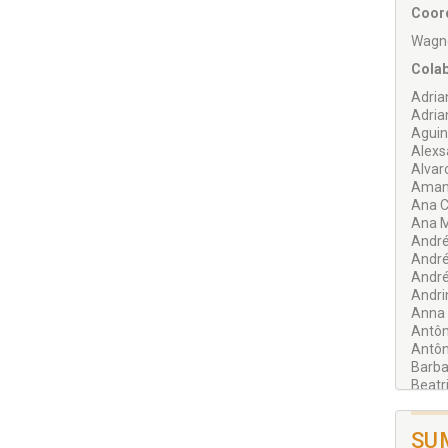
Coor
profu
Wagn
Cola
Adria
Adria
Aguin
Alexs
Alvar
Amand
Ana C
Ana M
André
André
André
Andri
Anna 
Antôn
Antôn
Barba
Beatr
Bruna
Camil
SU
Carla