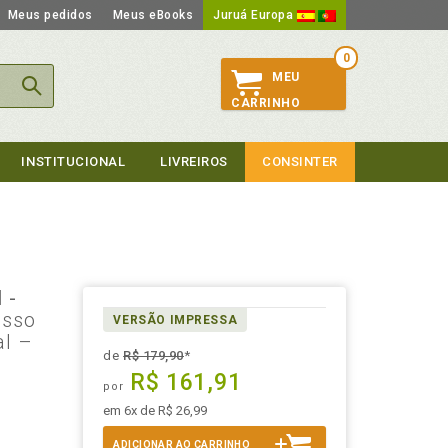
Meus pedidos
Meus eBooks
Juruá Europa
0
MEU
CARRINHO
INSTITUCIONAL
LIVREIROS
CONSINTER
 -
esso
VERSÃO IMPRESSA
al –
de
R$ 179,90
*
R$ 161,91
por
em 6x de R$ 26,99
ADICIONAR AO CARRINHO