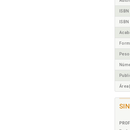
Autor
ISBN 
ISBN 
Acab
Form
Peso
Núme
Publ
Área(
SI
PROF