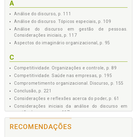
O discurso do comprometimento organizacional, p. 155
A
Em busca de modismos gerenciais, p. 173
Análise do discurso, p. 111
´Ganhe´ com a participação, p. 185
Análise do discurso. Tópicos especiais, p. 109
Saúde nas empresas, p. 195
O discurso das melhores empresas para se trabalhar, p.
Análise do discurso em gestão de pessoas.
211
Considerações iniciais, p. 117
CONCLUSÃO, p. 221
Aspectos do imaginário organizacional, p. 95
REFERÊNCIAS, p. 231
C
Competitividade. Organizações e controle, p. 89
Competitividade. Saúde nas empresas, p. 195
Comprometimento organizacional. Discurso, p. 155
Conclusão, p. 221
Considerações e reflexões acerca do poder, p. 61
Considerações iniciais da análise do discurso em
gestão de pessoas, p. 117
Considerações preliminares acerca do trabalho, p.
RECOMENDAÇÕES
39
Controle. Organizações e controle, p. 89