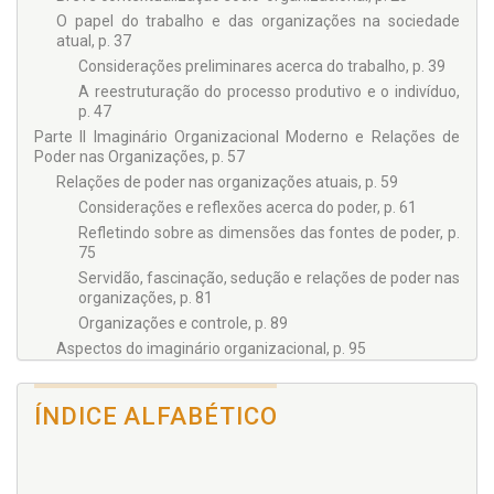
valores, crenças e práticas organizacionais. Nesse sentido, é
O papel do trabalho e das organizações na sociedade
importante compreender o discurso organizacional não
atual, p. 37
apenas como fator constitutivo da realidade social, mas
Considerações preliminares acerca do trabalho, p. 39
também como prática ideológica, que contribui na
construção das identidades sociais e individuais. O discurso
A reestruturação do processo produtivo e o indivíduo,
organizacional em gestão de pessoas não foi analisado
p. 47
apenas a partir do que é dito, mas do que não é dito e
Parte II Imaginário Organizacional Moderno e Relações de
permanece na invisibilidade, escamoteando relações de
Poder nas Organizações, p. 57
dominação, que precarizam sistematicamente o trabalho na
Relações de poder nas organizações atuais, p. 59
sociedade contemporânea. O sucesso, o comprometimento
organizacional, os modismos gerenciais e a participação são
Considerações e reflexões acerca do poder, p. 61
alguns dos temas analisados criticamente, após reflexão
Refletindo sobre as dimensões das fontes de poder, p.
teórica no que se refere às relações de poder e de desejo nas
75
organizações atuais.
Servidão, fascinação, sedução e relações de poder nas
organizações, p. 81
Organizações e controle, p. 89
Aspectos do imaginário organizacional, p. 95
Parte III Tópicos Especiais da Análise do Discurso, p. 109
Análise do discurso, p. 111
ÍNDICE ALFABÉTICO
Considerações iniciais da análise do discurso em
gestão de pessoas, p. 117
O super executivo de sucesso nas organizações, p. 125