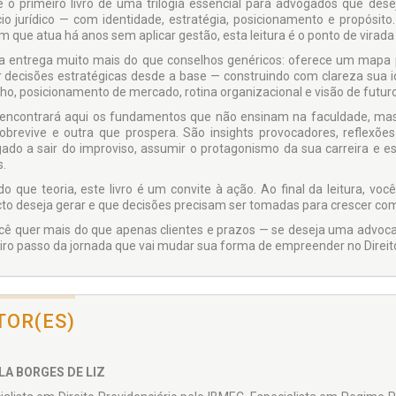
é o primeiro livro de uma trilogia essencial para advogados que de
io jurídico — com identidade, estratégia, posicionamento e propósito.
m que atua há anos sem aplicar gestão, esta leitura é o ponto de virada 
a entrega muito mais do que conselhos genéricos: oferece um mapa pr
 decisões estratégicas desde a base — construindo com clareza sua id
lho, posicionamento de mercado, rotina organizacional e visão de futuro
encontrará aqui os fundamentos que não ensinam na faculdade, mas
obrevive e outra que prospera. São insights provocadores, reflexõe
ado a sair do improviso, assumir o protagonismo da sua carreira e es
.
do que teoria, este livro é um convite à ação. Ao final da leitura, vo
to deseja gerar e que decisões precisam ser tomadas para crescer com
cê quer mais do que apenas clientes e prazos — se deseja uma advocac
iro passo da jornada que vai mudar sua forma de empreender no Direit
TOR(ES)
LA BORGES DE LIZ