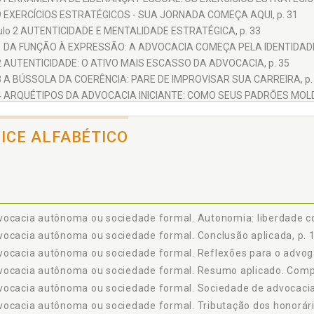
9 EXERCÍCIOS ESTRATÉGICOS - SUA JORNADA COMEÇA AQUI, p. 31
ulo 2 AUTENTICIDADE E MENTALIDADE ESTRATÉGICA, p. 33
1 DA FUNÇÃO À EXPRESSÃO: A ADVOCACIA COMEÇA PELA IDENTIDADE,
2 AUTENTICIDADE: O ATIVO MAIS ESCASSO DA ADVOCACIA, p. 35
3 A BÚSSOLA DA COERÊNCIA: PARE DE IMPROVISAR SUA CARREIRA, p.
4 ARQUÉTIPOS DA ADVOCACIA INICIANTE: COMO SEUS PADRÕES MOL
5 PERFIS COMPORTAMENTAIS DA ADVOCACIA INICIANTE, p. 38
2.5.1 O Técnico Inseguro, p. 39
DICE ALFABÉTICO
2.5.2 O Executor Desorganizado, p. 39
2.5.3 O Comunicador Inconstante, p. 40
2.5.4 O Gestor Estratégico, p. 41
2.5.5 Exercício Estratégico - Seu Autodiagnóstico de Perfil Profissional, 
2.5.6 Resumo Aplicado - Perfis Comportamentais da Advocacia Iniciant
ocacia autônoma ou sociedade formal. Autonomia: liberdade co
ulo 3 DECISÕES QUE MOLDAM RESULTADOS, p. 43
ocacia autônoma ou sociedade formal. Conclusão aplicada, p. 
1 DECISÕES ESTRATÉGICAS NA ADVOCACIA: SUAS ESCOLHAS DEFINEM
ocacia autônoma ou sociedade formal. Reflexões para o advoga
3.1.1 Exercício Estratégico - Como Você Decide Hoje?, p. 44
vocacia autônoma ou sociedade formal. Resumo aplicado. Compa
2 A ADVOCACIA EXIGE DIREÇÃO, NÃO MANUAL DE INSTRUÇÕES, p. 45
ocacia autônoma ou sociedade formal. Sociedade de advocacia: 
3 PERFIL DECISIONAL: POR QUE VALE MAIS QUE SEU DIPLOMA, p. 45
4 DECISÕES MOLDAM RESULTADOS: OS TRÊS PILARES DO PROTAGONIS
ocacia autônoma ou sociedade formal. Tributação dos honorári