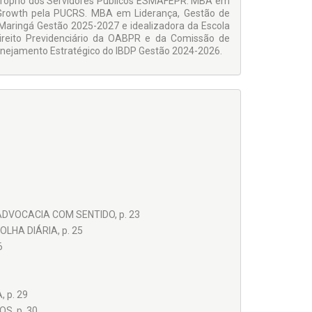
e Próprio dos Servidores Públicos ESMAFEPR. MBA em
 Growth pela PUCRS. MBA em Liderança, Gestão de
Maringá Gestão 2025-2027 e idealizadora da Escola
reito Previdenciário da OABPR e da Comissão de
nejamento Estratégico do IBDP Gestão 2024-2026.
ADVOCACIA COM SENTIDO, p. 23
LHA DIÁRIA, p. 25
6
 p. 29
S, p. 30