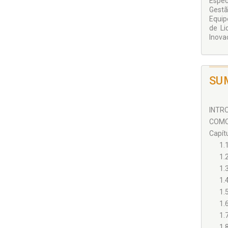
Espec
Gestã
Equip
de Li
Inova
SU
INTRO
COMO
Capít
1.
1.
1.
1.
1.
1.
1.
1.