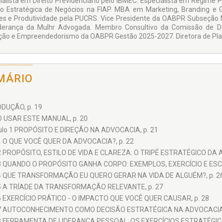
ialista em Direito Previdenciário pelo IBMEC. Especialista em Regim
o Estratégica de Negócios na FIAP. MBA em Marketing, Branding e
es e Produtividade pela PUCRS. Vice Presidente da OABPR Subseção 
derança da Mulhr Advogada. Membro Consultivo da Comissão de Di
ção e Empreendedorismo da OABPR Gestão 2025-2027. Diretora de Pla
MÁRIO
DUÇÃO, p. 19
 USAR ESTE MANUAL, p. 20
ulo 1 PROPÓSITO E DIREÇÃO NA ADVOCACIA, p. 21
1 O QUE VOCÊ QUER DA ADVOCACIA?, p. 22
2 PROPÓSITO, ESTILO DE VIDA E CLAREZA: O TRIPÉ ESTRATÉGICO DA 
3 QUANDO O PROPÓSITO GANHA CORPO: EXEMPLOS, EXERCÍCIO E ESCO
4 QUE TRANSFORMAÇÃO EU QUERO GERAR NA VIDA DE ALGUÉM?, p. 2
5 A TRÍADE DA TRANSFORMAÇÃO RELEVANTE, p. 27
6 EXERCÍCIO PRÁTICO - O IMPACTO QUE VOCÊ QUER CAUSAR, p. 28
7 AUTOCONHECIMENTO COMO DECISÃO ESTRATÉGICA NA ADVOCACIA,
8 FERRAMENTA DE LIDERANÇA PESSOAL: OS EXERCÍCIOS ESTRATÉGICO