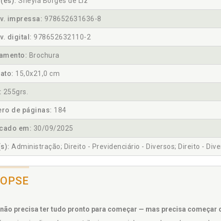
(es):
Sheyla Borges de Liz
v. impressa:
978652631636-8
v. digital:
978652632110-2
amento:
Brochura
ato:
15,0x21,0 cm
:
255grs.
ro de páginas:
184
icado em:
30/09/2025
s):
Administração; Direito - Previdenciário - Diversos; Direito - Div
NOPSE
não precisa ter tudo pronto para começar — mas precisa começar do