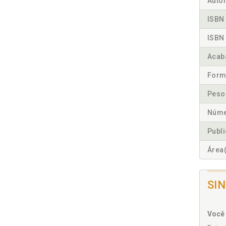
Autor
ISBN 
ISBN 
Acab
Form
Peso
Núme
Publ
Área(
SI
Você 