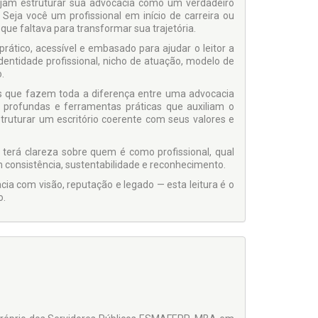
sejam estruturar sua advocacia como um verdadeiro
 Seja você um profissional em início de carreira ou
que faltava para transformar sua trajetória.
ático, acessível e embasado para ajudar o leitor a
entidade profissional, nicho de atuação, modelo de
.
 que fazem toda a diferença entre uma advocacia
s profundas e ferramentas práticas que auxiliam o
truturar um escritório coerente com seus valores e
cê terá clareza sobre quem é como profissional, qual
 consistência, sustentabilidade e reconhecimento.
ia com visão, reputação e legado — esta leitura é o
o.