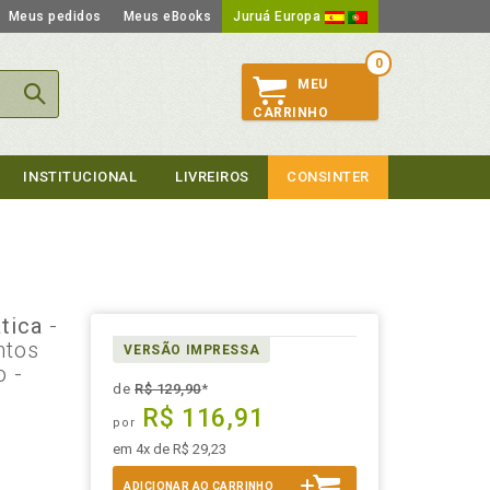
Meus pedidos
Meus eBooks
Juruá Europa
0
MEU
CARRINHO
INSTITUCIONAL
LIVREIROS
CONSINTER
ática
-
ntos
VERSÃO IMPRESSA
 -
de
R$ 129,90
*
R$ 116,91
por
em 4x de R$ 29,23
ADICIONAR AO CARRINHO