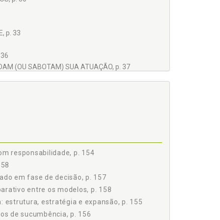
 p. 33
 36
DAM (OU SABOTAM) SUA ATUAÇÃO, p. 37
p. 42
e, p. 42
m responsabilidade, p. 154
158
 SEUS RESULTADOS, p. 43
do em fase de decisão, p. 157
rativo entre os modelos, p. 158
estrutura, estratégia e expansão, p. 155
MO NA ADVOCACIA, p. 46
os de sucumbência, p. 156