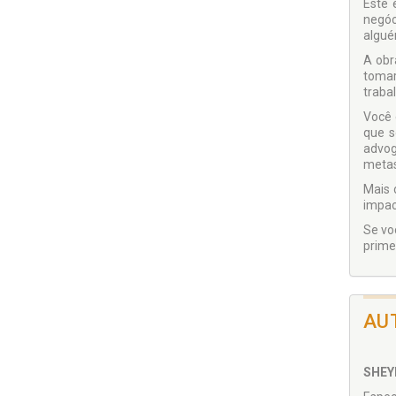
Este 
negóc
algué
A obr
tomar
traba
Você 
que s
advog
metas
Mais 
impac
Se vo
prime
AU
SHEY